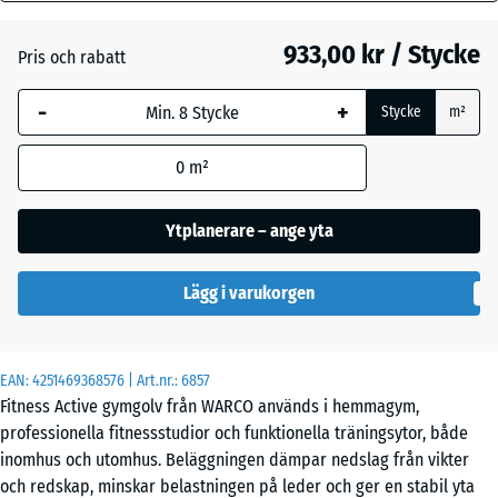
mm
gräs
933,00 kr / Stycke
Pris och rabatt
Den valda måtten med
blå markering används
Etna
-
+
Stycke
m²
för behovsberäkningen
(om inte annat anges i
0
m²
produktinformationen).
Grå
granit
97,1
Ytplanerare – ange yta
x
97,1
Lägg i varukorgen
x
Lavendel
2,8
cm
EAN:
4251469368576
| Art.nr.:
6857
Mörkgrå
Fitness Active gymgolv från WARCO används i hemmagym,
granit
44,6
professionella fitnessstudior och funktionella träningsytor, både
x
inomhus och utomhus. Beläggningen dämpar nedslag från vikter
44,6
och redskap, minskar belastningen på leder och ger en stabil yta
- 721,00 kr