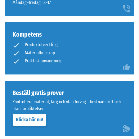
densitet
Måndag–fredag · 8–17
knappt
mellan
synlig
780
hårfog.
och
840
Kompetens
Struktur
kg/m³.
på
Produktutveckling
Den
undersidan
Materialkunskap
fysiska
Praktisk användning
densiteten,
även
kallad
massdensitet,
anger
Beställ gratis prover
Undersidan
däremot
är
Kontrollera material, färg och yta i förväg – kostnadsfritt och
förhållandet
utformad
utan förpliktelser.
mellan
med
Klicka här nu!
ett
fyrkantiga
ämnes
stödfötter
massa
ordnade