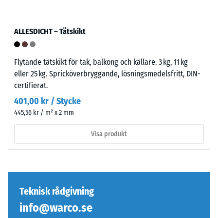
som
från
ytterskikt
1
i
ALLESDICHT – Tätskikt
till
lagerkomplex:
5,
flera
där
skikt
Flytande tätskikt för tak, balkong och källare. 3 kg, 11 kg
varje
läggs
eller 25 kg. Spricköverbryggande, lösningsmedelsfritt, DIN-
skalevärde
ovanpå,
certifierat.
motsvarar
kopplingen
401,00 kr / Stycke
ett
håller
445,56 kr / m² x 2 mm
specifikt
övre
densitetsintervall.
skiktet
Visa produkt
Till
på
exempel
plats.
motsvarar
Utan
skalevärde
fas
2
uppstår
Teknisk rådgivning
en
endast
info@warco.se
skenbar
en