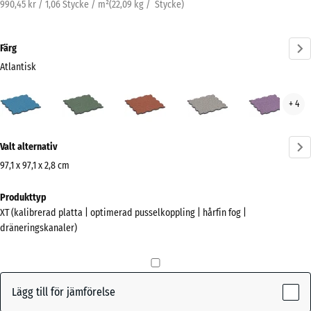
990,45 kr / 1,06 Stycke / m²
(
22,09
kg
/ Stycke)
Färg
Atlantisk
Atlantisk
Engelskt
Etna
Grå
Lave
+ 4
(active)
gräs
granit
Mer
Valt alternativ
information
om
97,1 x 97,1 x 2,8 cm
färgerna?
Mått
Produkttyp
för
Visa
XT (kalibrerad platta | optimerad pusselkoppling | hårfin fog |
frakt
färgpalett
dräneringskanaler)
1010
(active)
Atlantisk
x
1010
x
Lägg till för jämförelse
28
Engelskt