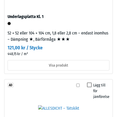
600
Pusselkopplingen
och
är
1250
Underlagsplatta Kl. 1
utformad
kg/m³.
med
För
rundade
52 × 52 eller 104 × 104 cm, 1,8 eller 2,8 cm – endast inomhus
att
tänder
– Dämpning ★, Bärförmåga ★★★
tydligt
på
121,00 kr / Stycke
visa
fyra
den
448,15 kr / m²
sidor.
skenbara
Tandformen
Visa produkt
densiteten
ger
hos
stabil
en
förbindelse
specifik
Lägg till
AD
och
för
produkt
förhindrar
jämförelse
använder
glidning.
WARCO
Plattan
en
fungerar
skala