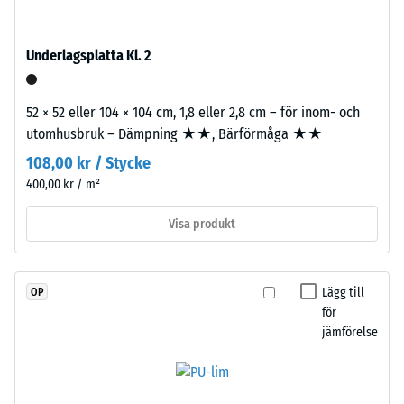
kg/m³
stabiliserat
polyuretan.
Den
Underlagsplatta Kl. 2
öppna
porstrukturen
/ 5
52 × 52 eller 104 × 104 cm, 1,8 eller 2,8 cm – för inom- och
ger
utomhusbruk – Dämpning ★★, Bärförmåga ★★
en
vattengenomsläpplig
108,00 kr / Stycke
yta
400,00 kr / m²
Den
med
skenbara
bra
Visa produkt
densiteten
grepp.
hos
Bärlagret
ett
består
Lägg till
OP
material
av
för
beskriver
ELT-
jämförelse
förhållandet
granulat
mellan
från
dess
återvunna