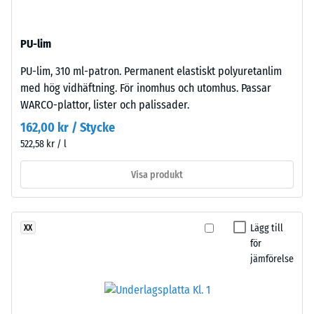
massa
däck
och
med
dess
PU-lim
medelfin
totala
kornstruktur
PU-lim, 310 ml-patron. Permanent elastiskt polyuretanlim
volym,
och
med hög vidhäftning. För inomhus och utomhus. Passar
inklusive
standardpressad
WARCO-plattor, lister och palissader.
alla
densitet.
porer,
162,00 kr / Stycke
håligheter
522,58 kr / l
Installation
och
–
luftinklusioner.
Visa produkt
Bearbetning
För
–
WARCO-
Montering
produkter
Lägg till
XX
ligger
för
detta
jämförelse
värde
vanligtvis
mellan