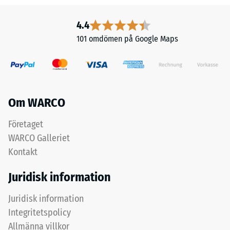
och
diagonalt.
dess
Mellan
4.4
rena
stödföterna
101 omdömen på Google Maps
materialvolym
löper
utan
breda,
att
grunda
ta
dräneringskanaler.
hänsyn
I
Om WARCO
till
ytterområden
håligheter.
och
Företaget
Den
fuktiga
WARCO Galleriet
uttrycks
miljöer
Kontakt
i
kan
enheter
vatten
Juridisk information
som
rinna
g/cm³
bort
Juridisk information
eller
med
Integritetspolicy
kg/m³.
lutningen
Allmänna villkor
Som