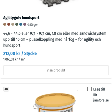
Agilitygolv hundsport
+3 Färger
44,6 × 44,6 eller 97,1 × 97,1 cm, 1.8 cm eller med sandwichsystem
upp till 10 cm – pusselkoppling med hårfog – för agility och
hundsport
212,00 kr / Stycke
1 065,33 kr / m²
Visa produkt
Lägg till
AD
för
jämförelse