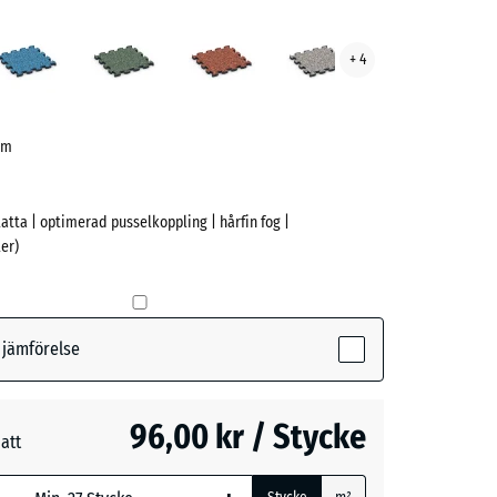
rtin
Atlantisk
Engelskt
Etna
Grå
+ 4
ve)
gräs
granit
 cm
latta | optimerad pusselkoppling | hårfin fog |
er)
(active)
n
r jämförelse
k
96,00 kr / Stycke
att
t