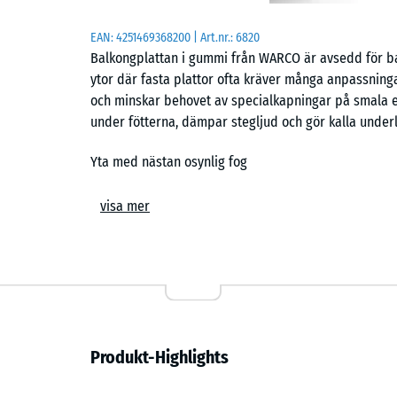
EAN:
4251469368200
| Art.nr.:
6820
Balkongplattan i gummi från WARCO är avsedd för ba
ytor där fasta plattor ofta kräver många anpassninga
och minskar behovet av specialkapningar på smala el
under fötterna, dämpar stegljud och gör kalla under
Yta med nästan osynlig fog
Den färdiga ytan får ett lugnt uttryck utan markerad
visa mer
en hårfog, en nästan osynlig fog som ger intryck a
grepp vid normal gång och känns mjukare än hårda pla
flerbostadshus bidrar den elastiska strukturen till a
mot underlaget.
Flytande läggning
Produkt-Highlights
Plattorna läggs flytande på ett jämnt och bärande u
ytan samlad utan limning. Plattorna kapas med sticks