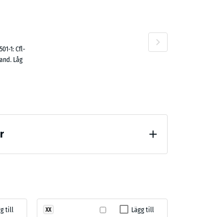
ta
01-1: Cfl-
rand. Låg
r
g till
Lägg till
XX
)