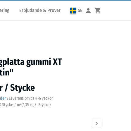
ering
Erbjudande & Prover
SE
gplatta gummi XT
tin"
r / Stycke
ader
/
Leverans om ca
4-6 veckor
90 Stycke / m²
(
1,35
kg
/ Stycke)