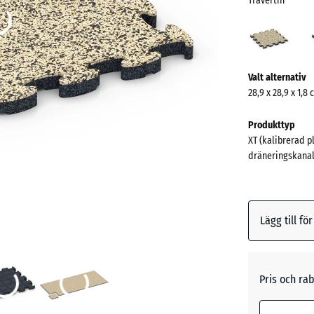
Travertin
Trave
(acti
Mer
Valt alternativ
information
28,9 x 28,9 x 1,8
om
färgerna?
Produkttyp
XT (kalibrerad p
Visa
dräneringskanal
färgpalett
Traverti
Lägg till fö
Atlantis
Pris och rab
Engelsk
gräs