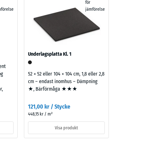
för
förelse
jämförelse
Underlagsplatta Kl. 1
ent
ög
52 × 52 eller 104 × 104 cm, 1,8 eller 2,8
cm – endast inomhus – Dämpning
r,
★, Bärförmåga ★★★
121,00 kr / Stycke
448,15 kr / m²
Visa produkt