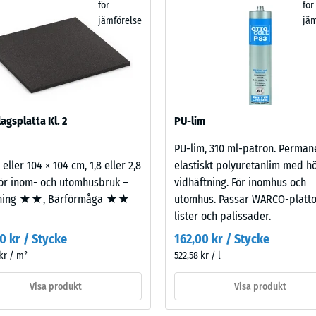
av UV-stabila EPDM-granulat som ger den synliga
för
för
för
nar står för elasticitet, stegljudsdämpning och
enomsläpplighet (EN 12616) – Skala 4 = Infiltration ca 600 mm/t (600 l/t/m²)
jämförelse
jäm
produktjämförelsen.
dd (EN 16165) – Skalvärde 4 = medelacceptansvinkel ca 16°, grupp R10
olering – Skalvärde 2 = Värmeledningsförmåga ca. 0,12 W/(m·K)
ständig
densitet
agsplatta Kl. 2
PU-lim
PU-lim, 310 ml-patron. Perman
ärde
 eller 104 × 104 cm, 1,8 eller 2,8
elastiskt polyuretanlim med h
ör inom- och utomhusbruk –
vidhäftning. För inomhus och
ning ★★, Bärförmåga ★★
utomhus. Passar WARCO-platto
lister och palissader.
0 kr / Stycke
162,00 kr / Stycke
kr / m²
522,58 kr / l
Visa produkt
Visa produkt