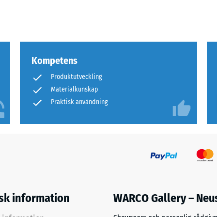
Kompetens
Produktutveckling
er
Materialkunskap
Praktisk användning
sioner.
er
s
isk information
WARCO Gallery – Neu