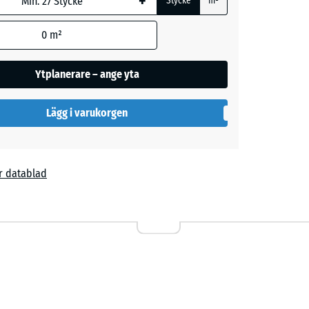
+
Stycke
m²
0
m²
Ytplanerare – ange yta
Lägg i varukorgen
l
r datablad