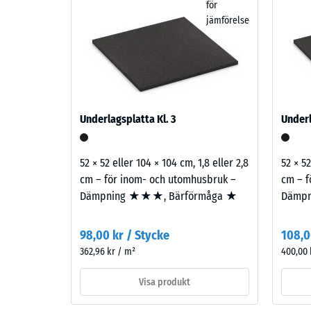
Plattan är tvåskiktigt uppbyggd. Slitskiktet består 
för
beige,
färgytan, medan baskiktet av återvunna ELT-gummikor
Vatteng
jämförelse
sand
den fjädrande känslan under fötterna.
och
Halksky
ljusbruna
Värmeis
toner
som
Frostbe
ger
Skrym
Underlagsplatta Kl. 3
Underl
ett
-
varmt
skalv
uttryck
52 × 52 eller 104 × 104 cm, 1,8 eller 2,8
52 × 52
inspirerat
2
cm – för inom- och utomhusbruk –
cm – f
av
Dämpning ★★★, Bärförmåga ★
Dämp
=
ljus
780
natursten.
98,00 kr / Stycke
108,0
till
362,96 kr / m²
400,00 
Material
840
–
Visa produkt
kg/m³
Beståndsdelar