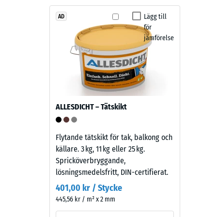
och
struktur
Lägg till
AD
för
2 / 5
jämförelse
Produkten
har
en
tvåskiktskonstruktion.
Slitlagret
Den
består
skenbar
ALLESDICHT – Tätskikt
av
densitet
cirka
hos
3,3
ett
Flytande tätskikt för tak, balkong och
mm
material
källare. 3 kg, 11 kg eller 25 kg.
tjockt
beskrive
Spricköverbryggande,
EPDM-
förhålla
lösningsmedelsfritt, DIN-certifierat.
granulat
mellan
401,00 kr / Stycke
av
dess
445,56 kr / m² x 2 mm
ny
massa
råvara,