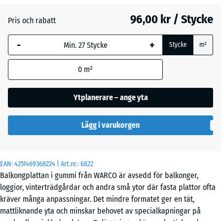
96,00 kr / Stycke
Pris och rabatt
Engelskt
-
+
gräs
Stycke
m²
0
m²
Etna
Ytplanerare – ange yta
Grå
Lägg i varukorgen
granit
EAN:
4251469368224
| Art.nr.:
6822
Lavendel
Balkongplattan i gummi från WARCO är avsedd för balkonger,
loggior, vinterträdgårdar och andra små ytor där fasta plattor ofta
kräver många anpassningar. Det mindre formatet ger en tät,
Mörkgrå
mattliknande yta och minskar behovet av specialkapningar på
granit