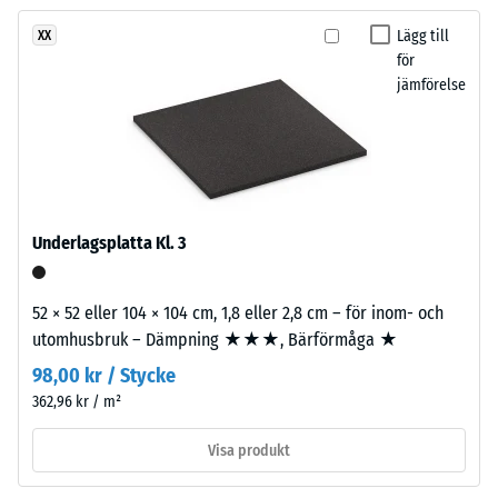
ännu
varmt,
behaglig dämpning
valts
organiskt
Lägg till
XX
Halkskyddsklass
för
för
uttryck
DS (EN 14041) -
produktjämförelsen.
jämförelse
med
Skalvärde 5 =
flätad
Friktionskoefficient
struktur.
ca. 0,6
Nötningsbeständighet
Material
– Motstånd mot
–
abrasivt slitage –
Underlagsplatta Kl. 3
Skalevärde 2 = "bra"
Beståndsdelar
(BS 7188)
och
52 × 52 eller 104 × 104 cm, 1,8 eller 2,8 cm – för inom- och
struktur
Vattengenomsläpplighet
utomhusbruk – Dämpning ★★★, Bärförmåga ★
(EN 12616) – Skala 4 =
98,00 kr / Stycke
Infiltration ca 600 mm/t
Produkten
(600 l/t/m²)
362,96 kr / m²
har
en
Halkskydd (EN 16165) –
Visa produkt
tvåskiktskonstruktion.
Skalvärde 4 =
Slitlagret
medelacceptansvinkel