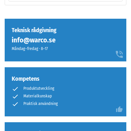
från
håller
1
övre
till
skiktet
5,
på
Teknisk rådgivning
där
plats.
info@warco.se
varje
Utan
skalevärde
fas
Måndag–fredag · 8–17
motsvarar
uppstår
ett
endast
specifikt
en
densitetsintervall.
knappt
Kompetens
Till
synlig
exempel
Produktutveckling
hårfog.
motsvarar
Materialkunskap
skalevärde
Praktisk användning
Struktur
2
på
en
undersidan
skenbar
densitet