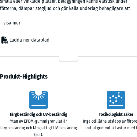
smala eller vinklade platser. Beläggningen känns elastisk under
fötterna, dämpar stegljud och gör kalla underlag behagligare att
använda barfota.
Terrakotta
visa mer
Yta med nästan osynlig fog
Den färdiga ytan får ett lugnt uttryck utan markerade fasade kanter.
När plattorna ligger ihop uppstår en hårfog, en nästan osynlig fog
Ladda ner datablad
Travertin
som ger intryck av ett sammanhängande balkonggolv. Ovansidan
ger grepp vid normal gång och känns mjukare än hårda plattor när
man står, sitter eller går barfota. I flerbostadshus bidrar den
elastiska strukturen till att steg, stolsben och små hjul låter mindre
skarpt mot underlaget.
Produkt-Highlights
Flytande läggning
Plattorna läggs flytande på ett jämnt och bärande underlag. Den
Vorteile
kalibrerade pusselkopplingen håller ytan samlad utan limning.
Plattorna kapas med sticksåg eller cirkelsåg. Därför fungerar
beläggningen även på balkonger där planlösningen är smal,
Färgbeständig och UV-beständig
Toxikologiskt säker
nischad eller oregelbunden.
Ytan av EPDM-gummigranulat är
Inga otillåtna utsläpp av föror
Vatten och undersida
färgbeständig och långsiktigt UV-beständig
initial gummilukt avtar med 
Beläggningen är genomsläpplig över hela ytan. Regnvatten kan
(sol).