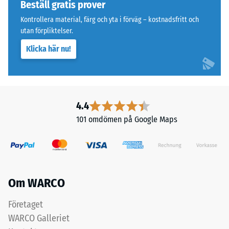
Beställ gratis prover
mellan
Undersidan
Kontrollera material, färg och yta i förväg – kostnadsfritt och
780
är
utan förpliktelser.
och
utformad
840
Klicka här nu!
med
kg/m³.
fyrkantiga
Den
stödfötter
fysiska
ordnade
densiteten,
diagonalt.
4.4
även
Mellan
101 omdömen på Google Maps
kallad
stödföterna
massdensitet,
löper
anger
breda,
däremot
grunda
förhållandet
dräneringskanaler.
Om WARCO
mellan
I
ett
ytterområden
Företaget
ämnes
och
WARCO Galleriet
massa
fuktiga