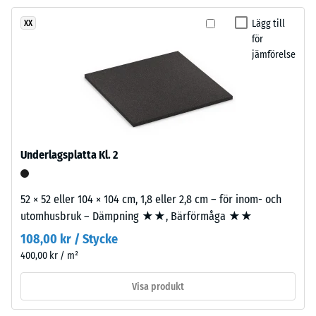
består
ca 16°, grupp R10
Lägg till
XX
av
Värmeisolering –
för
cirka
Skalvärde 2 =
jämförelse
3,3
Värmeledningsförmåga
mm
ca. 0,12 W/(m·K)
tjockt
Frostbeständig
EPDM-
granulat
Skrymdensitet
av
-
Underlagsplatta Kl. 2
ny
skalvärde
råvara,
bundet
2
52 × 52 eller 104 × 104 cm, 1,8 eller 2,8 cm – för inom- och
med
utomhusbruk – Dämpning ★★, Bärförmåga ★★
=
UV-
108,00 kr / Stycke
780
stabiliserat
400,00 kr / m²
polyuretan.
till
Den
840
Visa produkt
öppna
kg/m³
porstrukturen