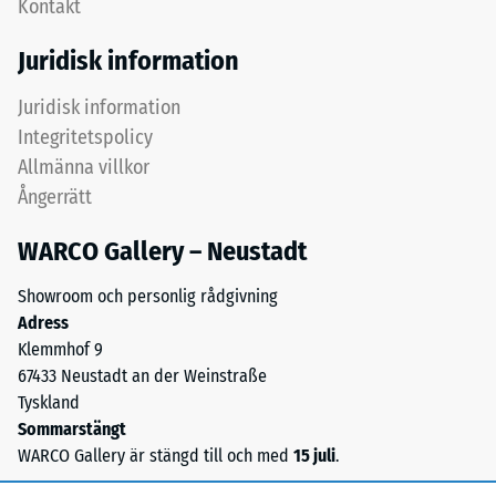
Kontakt
och
miljöer
dess
kan
Juridisk information
rena
vatten
materialvolym
rinna
Juridisk information
utan
bort
Integritetspolicy
att
med
ta
Allmänna villkor
lutningen
hänsyn
Ångerrätt
via
till
dessa
håligheter.
WARCO Gallery – Neustadt
kanaler,
Den
och
Showroom och personlig rådgivning
uttrycks
på
Adress
i
vattengenomsläpplig
Klemmhof 9
enheter
bärlag
67433 Neustadt an der Weinstraße
som
sipprar
Tyskland
g/cm³
det
Sommarstängt
eller
direkt
WARCO Gallery är stängd till och med
15 juli
.
kg/m³.
ned
Som
i