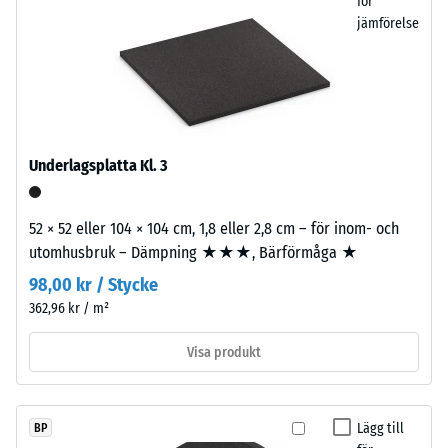
för
bindemedel.
i
jämförelse
vilken
utsträckning
Installation
materialet
–
deformeras
Bearbetning
när
–
en
Montering
Underlagsplatta Kl. 3
viss
kraft
Plattorna
52 × 52 eller 104 × 104 cm, 1,8 eller 2,8 cm – för inom- och
appliceras.
skärs
utomhusbruk – Dämpning ★★★, Bärförmåga ★
Ett
ut
litet
98,00 kr / Stycke
med
intrycksdjup
362,96 kr / m²
precision
indikerar
från
hög
Visa produkt
ett
tryckhållfasthet,
större
medan
format,
ett
Lägg till
BP
vilket
större