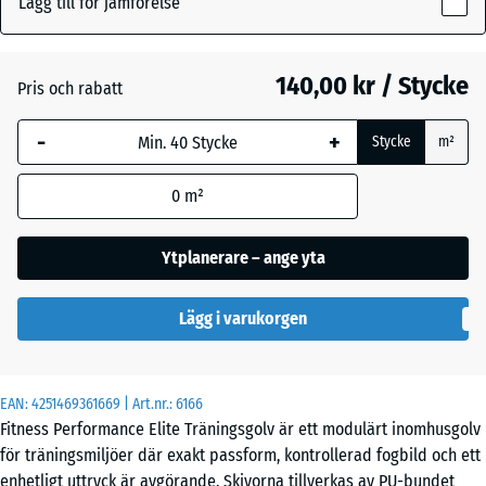
Lägg till för jämförelse
15
mm
Antracit
- 26,00 kr
140,00 kr / Stycke
Pris och rabatt
Den valda måtten med
blå markering används
Dimgrå
+ 21,00 kr
-
+
Stycke
m²
för behovsberäkningen
(om inte annat anges i
0
m²
produktinformationen).
Lätt Blå
- 6,00 kr
Sprakling
50
Ytplanerare – ange yta
x
50
Lätt Grå
Lägg i varukorgen
x
- 6,00 kr
Spräcklig
1,5
cm
|
EAN:
4251469361669
| Art.nr.:
6166
0,25
Lätt
Fitness Performance Elite Träningsgolv är ett modulärt inomhusgolv
m²
Grön
- 6,00 kr
för träningsmiljöer där exakt passform, kontrollerad fogbild och ett
Fläckig
enhetligt uttryck är avgörande. Skivorna tillverkas av PU-bundet