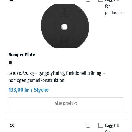
en enskild platta.
of
för
5
Life
jämförelse
=
Tyres”
ca
och
syftar
0
på
mm
återvunnet
kvarvarande
granulat
Bumper Plate
från
inbuktning
uttjänta
efter
5/10/15/20 kg – tyngdlyftning, funktionell träning –
bildäck.
homogen gummikonstruktion
24
Den
133,00 kr / Stycke
fina
timmars
kornstrukturen
avlastning
Visa produkt
ger
(BS
en
jämn
7188)
och
Lägg till
XX