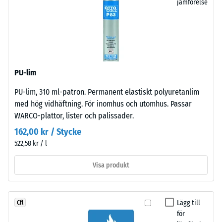
jämförelse
uppstår
en
endast
yta
en
på
nätt
100
knappt
mm²
synlig
(motsvarande
PU-lim
hårfog.
1
Vid
cm²)
PU-lim, 310 ml-patron. Permanent elastiskt polyuretanlim
enhetlig
pressas
med hög vidhäftning. För inomhus och utomhus. Passar
färgdesign
mot
WARCO-plattor, lister och palissader.
är
ett
162,00 kr / Stycke
plattorna
materialprov
522,58 kr / l
nästan
med
omärkliga;
en
Visa produkt
ytan
kraft
verkar
på
sammanhängande
1000
Lägg till
Cfl
och
N
för
enhetlig.
(cirka