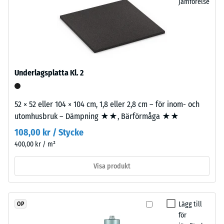
jämförelse
på
griper
hjul
tätt
eller
samman
fötter
och
på
skapar
olika
en
Underlagsplatta Kl. 2
apparater.
fast,
Tryckhållfastheten
stabil
bestäms
52 × 52 eller 104 × 104 cm, 1,8 eller 2,8 cm – för inom- och
förbindelse.
med
utomhusbruk – Dämpning ★★, Bärförmåga ★★
Eftersom
hjälp
kanterna
108,00 kr / Stycke
av
är
400,00 kr / m²
testmetoden
rätvinkligt
enligt
Visa produkt
skurna
BS
–
7188:1998.
utan
En
fas
Lägg till
OP
testkropp
–
för
med