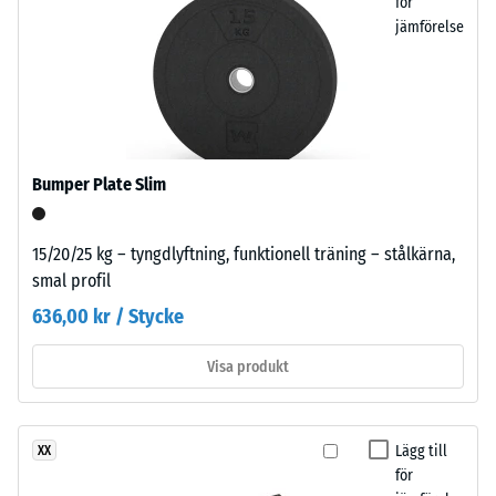
för
skapar
intrycksdjup
jämförelse
pusselkopplingen
visar
längs
på
kanterna.
en
Varje
lägre
sida
motståndskraft
kan
Bumper Plate Slim
mot
anslutas
punktbelastningar.
till
Sådana
15/20/25 kg – tyngdlyftning, funktionell träning – stålkärna,
vilken
belastningar
smal profil
annan
kan
sida
636,00 kr / Stycke
uppstå
som
från
helst
Visa produkt
exempelvis
på
högklackade
en
skor,
närliggande
möbelben,
Lägg till
XX
platta.
för
planteringskärl
Tänderna