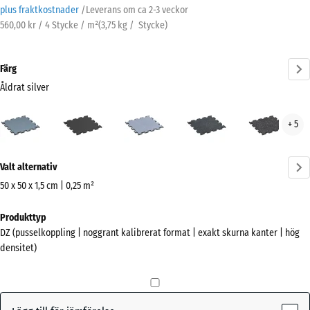
plus fraktkostnader
/
Leverans om ca
2-3 veckor
560,00 kr / 4 Stycke / m²
(
3,75
kg
/ Stycke)
Färg
Åldrat silver
Åldrat
Antracit
Dimgrå
Lätt
Lätt
+ 5
silver
Blå
Grå
(active)
Sprakling
Sprä
Mer
Valt alternativ
information
om
50 x 50 x 1,5 cm | 0,25 m²
färgerna?
Mått
Produkttyp
för
Visa
DZ (pusselkoppling | noggrant kalibrerat format | exakt skurna kanter | hög
frakt
färgpalett
densitet)
530
Åldrat
x
(active)
silver
530
x