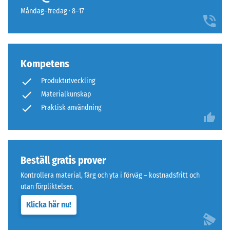
24
medger
Måndag–fredag · 8–17
timmar
ingen
för
dränering
att
under
fastställa
ytan
Kompetens
den
–
permanenta
Produktutveckling
om
deformationen.
Materialkunskap
dränering
Dessutom
Praktisk användning
är
kontrolleras
nödvändig
att
måste
materialet
det
runt
säkerställas
Beställ gratis prover
belastningspunkten
genom
Kontrollera material, färg och yta i förväg – kostnadsfritt och
förblir
lämpliga
utan förpliktelser.
intakt,
konstruktiva
utan
Klicka här nu!
åtgärder.
sprickor,
Läggning
spalter