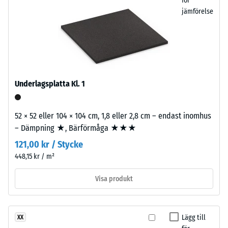
kompakt
för
jämförelse
yta
med
/ 5
diskret
struktur.
För
svarta
Underlagsplatta Kl. 1
och
Tryckhållfastheten
antracitfärgade
hos
produkter
ett
52 × 52 eller 104 × 104 cm, 1,8 eller 2,8 cm – endast inomhus
används
material
– Dämpning ★, Bärförmåga ★★★
klart
beskriver
121,00 kr / Stycke
bindemedel,
dess
448,15 kr / m²
medan
motståndskraft
färgade
mot
Visa produkt
varianter
lokal
tillverkas
belastning.
med
Den
Lägg till
XX
pigmenterat
anger