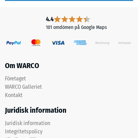
sker
eller
på
hål.
ett
4.4
Detta
permanent
krav
101 omdömen på Google Maps
bärkraftigt
uppfylls
underlag.
för
Se
alla
monteringsanvisningarna.
skalvärden.
Testresultaten
Om WARCO
bedöms
Företaget
enligt
en
WARCO Galleriet
skala
Kontakt
från
1
Juridisk information
till
Juridisk information
5,
där
Integritetspolicy
en