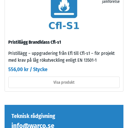
jämförelse
105
kg).
Struktur
Det
på
resulterande
undersidan
intrycksdjupet
mäts
Pristillägg Brandklass Cfl-s1
Undersidan
omedelbart
är
Pristillägg – uppgradering från Efl till Cfl-s1 – för projekt
efter
plan
med krav på låg rökutveckling enligt EN 13501-1
belastningen
utan
och
556,00 kr / Stycke
presspräglad
sedan
struktur.
med
Visa produkt
Produkten
jämna
vilar
mellanrum
fullständigt
under
på
en
underlaget.
Teknisk rådgivning
period
Denna
på
info@warco.se
utförande