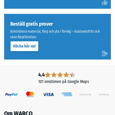
Tryckhållfasthet
i
två
-
skikt
Skalvärde
och
Beställ gratis prover
2
består
Kontrollera material, färg och yta i förväg – kostnadsfritt och
av
=
utan förpliktelser.
svart
ca
Klicka här nu!
ELT-
0,75
granulat
från
mm
återvunna
kvarvarande
däck,
4.4
inbuktning
bundet
101 omdömen på Google Maps
med
efter
polyuretan.
24
Det
timmars
övre
slitlagret
avlastning
Om WARCO
av