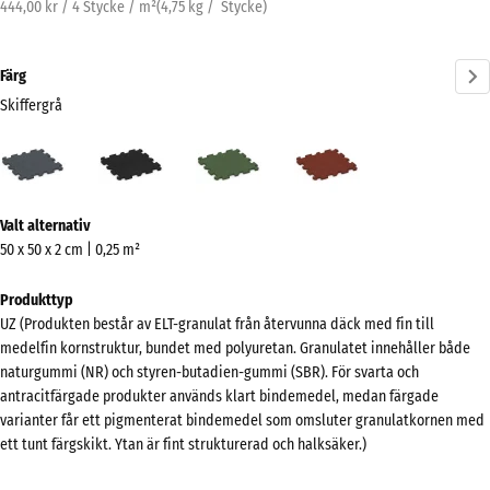
444,00 kr / 4 Stycke / m²
(
4,75
kg
/ Stycke)
Färg
Skiffergrå
Skiffergrå
Antracit
Gräsgrön
Tegelröd
(active)
Mer
Valt alternativ
information
50 x 50 x 2 cm | 0,25 m²
om
färgerna?
Produkttyp
UZ (Produkten består av ELT-granulat från återvunna däck med fin till
Visa
medelfin kornstruktur, bundet med polyuretan. Granulatet innehåller både
färgpalett
naturgummi (NR) och styren-butadien-gummi (SBR). För svarta och
antracitfärgade produkter används klart bindemedel, medan färgade
(active)
Skiffergrå
varianter får ett pigmenterat bindemedel som omsluter granulatkornen med
ett tunt färgskikt. Ytan är fint strukturerad och halksäker.)
Antracit
- 6,00 kr