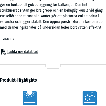
ger en funktionell golvbeläggning för balkonger. Den fint
strukturerade ytan ger bra grepp och en behaglig känsla vid gång.
Pusselförbandet runt alla kanter gör att plattorna enkelt hakar i
varandra och ligger stabilt. Den öppna porstrukturen i kombination
med dräneringskanaler på undersidan leder bort vatten effektivt
och gör ytan användbar året runt, även vid varierande
visa mer
väderförhållanden.
För nybyggnation och renovering
Plattorna kan läggas direkt på olika bärande underlag som
Ladda ner datablad
takpapp, takmembran, bitumenbeläggning, plattor, betong eller trä.
Någon underkonstruktion behövs inte, vilket förenklar installationen
och håller bygghöjden låg. Mindre ojämnheter i underlaget kan
enkelt jämnas ut med rester av takpapp. Det gör balkongplattorna
lämpliga både vid nyproduktion och vid uppgradering av befintliga
Produkt-Highlights
balkonger.
Enkel installation
Vorteile
Det integrerade pusselförbandet gör monteringen snabb och exakt
utan lim eller skruv. Plattorna kan läggas i rutmönster eller i