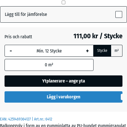
Lägg till för jämförelse
Gräsgrön
+ 6,00 kr
111,00 kr / Stycke
Pris och rabatt
Tegelröd
-
+
Stycke
m²
0
m²
Ytplanerare – ange yta
Lägg i varukorgen
EAN:
4251469364127
| Art.nr.:
6412
Balkonggolv i form av en gummiplatta av PU-bundet gummigranulat