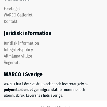
(BS
fint
Företaget
7188)
granulat
WARCO Galleriet
ger
Kontakt
en
tätare
Juridisk information
och
/ 5
halksäker
Juridisk information
yta.
Integritetspolicy
Det
Allmänna villkor
undre
Tryckhållfastheten
Ångerrätt
lagret
hos
med
WARCO i Sverige
ett
grövre
material
granulat
WARCO har i över 25 år utvecklat och levererat golv av
beskriver
bidrar
polyuretanbundet gummigranulat
för inomhus- och
dess
till
utomhusbruk. Leverans i hela Sverige.
motståndskraft
elasticitet,
mot
stötdämpning