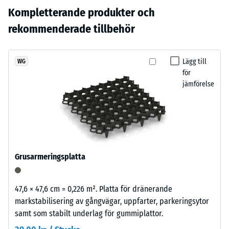
svart
24 timmars
Ingen
Kompletterande produkter och
gummigranulat
avlastning (BS
produkt
med
rekommenderade tillbehör
7188)
har
ett
ännu
skiffergrått
Skrymdensitet
valts
- skalvärde 1 =
pigmenterat
Lägg till
WG
för
upp till 780
för
bindemedel.
produktjämförelsen.
kg/m³
jämförelse
Färgen
ger
Stöt-, vibrations-
ett
och
mörkt
stegljudsdämpning
och
– Skalvärde 3 =
tydlig dämpning
svalt
Grusarmeringsplatta
grått
Halkskyddsklass
uttryck.
DS (EN 14041) -
På
Skalvärde 3 =
47,6 × 47,6 cm = 0,226 m². Platta för dränerande
denna
Friktionskoefficient
markstabilisering av gångvägar, uppfarter, parkeringsytor
mörka
ca. 0,45
samt som stabilt underlag för gummiplattor.
nyans
Nötningsbeständighet