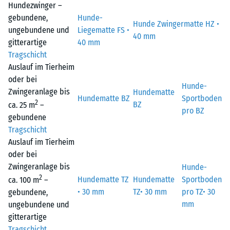
Hundezwinger –
gebundene,
Hunde-
Hunde Zwingermatte HZ •
ungebundene und
Liegematte FS •
40 mm
gitterartige
40 mm
Tragschicht
Auslauf im Tierheim
oder bei
Hunde-
Zwingeranlage bis
Hundematte
Hundematte BZ
Sportboden
2
BZ
ca. 25 m
–
pro BZ
gebundene
Tragschicht
Auslauf im Tierheim
oder bei
Zwingeranlage bis
Hunde-
2
Hundematte TZ
Hundematte
Sportboden
ca. 100 m
–
• 30 mm
TZ• 30 mm
pro TZ• 30
gebundene,
mm
ungebundene und
gitterartige
Tragschicht