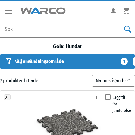
Golv: Hundar
Välj användningsområde
1
7
produkter hittade
Lägg till
XT
för
jämförelse