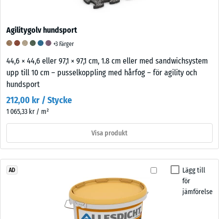
Agilitygolv hundsport
+3 Färger
44,6 × 44,6 eller 97,1 × 97,1 cm, 1.8 cm eller med sandwichsystem
upp till 10 cm – pusselkoppling med hårfog – för agility och
hundsport
212,00 kr / Stycke
1 065,33 kr / m²
Visa produkt
Lägg till
AD
för
jämförelse