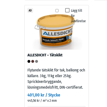
Beståndsdelar
och
Lägg till
AD
struktur
för
2 / 5
jämförelse
Produkten
har
en
tvåskiktskonstruktion.
Den
Slitlagret
skenbar
ALLESDICHT – Tätskikt
består
densitet
av
hos
cirka
ett
Flytande tätskikt för tak, balkong och
3,3
material
källare. 3 kg, 11 kg eller 25 kg.
mm
beskrive
Spricköverbryggande,
tjockt
förhålla
lösningsmedelsfritt, DIN-certifierat.
EPDM-
mellan
401,00 kr / Stycke
granulat
dess
445,56 kr / m² x 2 mm
av
massa