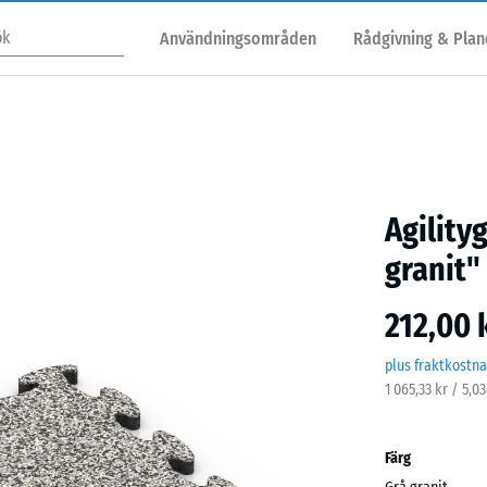
Användningsområden
Rådgivning & Plan
Agility
granit"
212,00 
plus fraktkostn
1 065,33 kr / 5,0
Färg