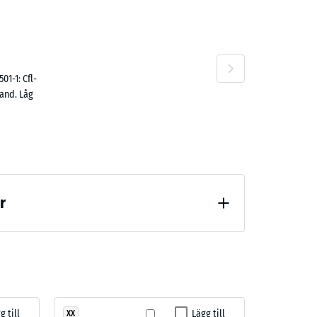
n
01-1: Cfl-
rand. Låg
r
g till
Lägg till
XX