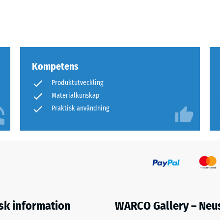
Kompetens
Produktutveckling
er
Materialkunskap
Praktisk användning
sioner.
er
s
isk information
WARCO Gallery – Neu