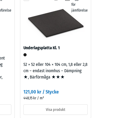
)
för
förelse
jämförelse
Underlagsplatta Kl. 1
ent
ög
52 × 52 eller 104 × 104 cm, 1,8 eller 2,8
cm – endast inomhus – Dämpning
r,
★, Bärförmåga ★★★
121,00 kr / Stycke
448,15 kr / m²
Visa produkt