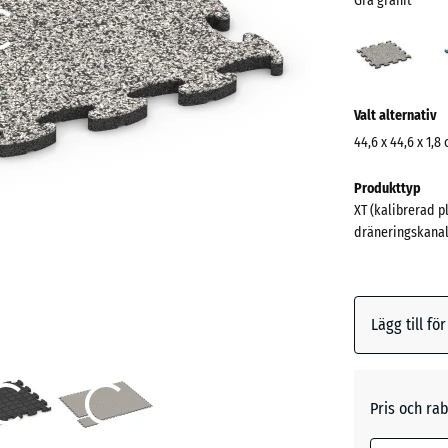
Grå granit
Grå
grani
(acti
Mer
Valt alternativ
information
om
44,6 x 44,6 x 1,8
färgerna?
Mått
Produkttyp
för
Visa
XT (kalibrerad p
frakt
färgpalett
dräneringskanal
485
Grå
x
(a
granit
485
x
Lägg till fö
18
mm
Atlantis
Den valda 
Pris och rab
blå marker
Engelsk