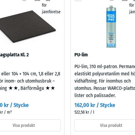
sbeständighet – Motstånd mot abrasivt slitage – Skalevärde 2 = "bra" (BS 7188
valts
för
för
för
enomsläpplighet (EN 12616) – Skala 4 = Infiltration ca 600 mm/t (600 l/t/m²)
jämförelse
jäm
produktjämförelsen.
dd (EN 16165) – Skalvärde 4 = medelacceptansvinkel ca 16°, grupp R10
olering – Skalvärde 2 = Värmeledningsförmåga ca. 0,12 W/(m·K)
ständig
densitet
agsplatta Kl. 2
PU-lim
PU-lim, 310 ml-patron. Perman
ärde
 eller 104 × 104 cm, 1,8 eller 2,8
elastiskt polyuretanlim med h
ör inom- och utomhusbruk –
vidhäftning. För inomhus och
ning ★★, Bärförmåga ★★
utomhus. Passar WARCO-platto
lister och palissader.
0 kr / Stycke
162,00 kr / Stycke
kr / m²
522,58 kr / l
Visa produkt
Visa produkt