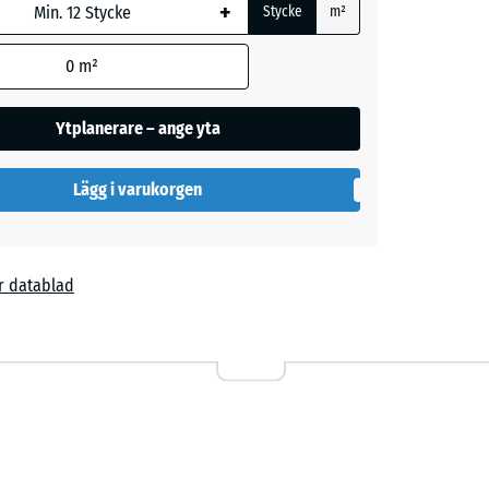
+
beräkningen
Stycke
m²
nat anges i
ormationen).
0
m²
Ytplanerare – ange yta
l
Lägg i varukorgen
r datablad
4,00 kr
ta