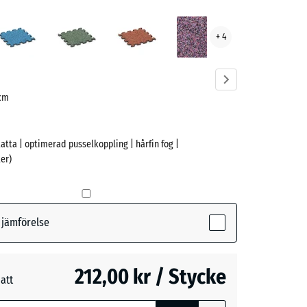
Atlantisk
Engelskt
Etna
Lavendel
+ 4
t
gräs
ve)
 cm
latta | optimerad pusselkoppling | hårfin fog |
er)
ctive)
r jämförelse
k
212,00 kr / Stycke
måtten med
att
ing används
t