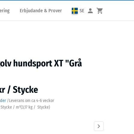
ering
Erbjudande & Prover
SE
golv hundsport XT "Grå
kr / Stycke
ader
/
Leverans om ca
4-6 veckor
3 Stycke / m²
(
3,17
kg
/ Stycke)