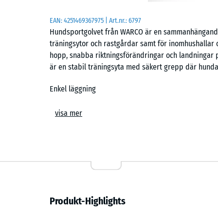
EAN:
4251469367975
| Art.nr.:
6797
Hundsportgolvet från WARCO är en sammanhängande, 
träningsytor och rastgårdar samt för inomhushallar o
hopp, snabba riktningsförändringar och landningar på
är en stabil träningsyta med säkert grepp där hundar
Enkel läggning
Plattorna läggs flytande på ett jämnt underlag utan
visa mer
pusselkopplingen skapar en tät yta med hårfog som ä
egenvikt och kalibrerad pusselkoppling. Anpassning ti
format lämpar sig för tillfällig användning, medan m
Tassvänlig och halksäker yta
Den strukturerade ovansidan ger stabilt grepp även vi
Produkt-Highlights
elastisk för att minska belastningen på tassar och le
eller intensiva träningsmoment där underlaget påver