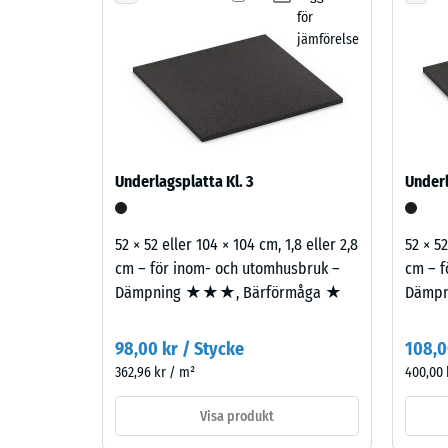
Nötning
för
granit
Vatteng
jämförelse
förenar
ljusa
Halksky
och
Värmeis
mörka
grå
Frostbe
toner
Skrym
Underlagsplatta Kl. 3
Underl
med
-
antracit
skalv
och
52 × 52 eller 104 × 104 cm, 1,8 eller 2,8
52 × 52
ger
2
cm – för inom- och utomhusbruk –
cm – f
ett
Dämpning ★★★, Bärförmåga ★
Dämp
=
stenlikt,
780
levande
98,00 kr / Stycke
108,0
färguttryck.
till
362,96 kr / m²
400,00 
840
Material
Visa produkt
kg/m³
–