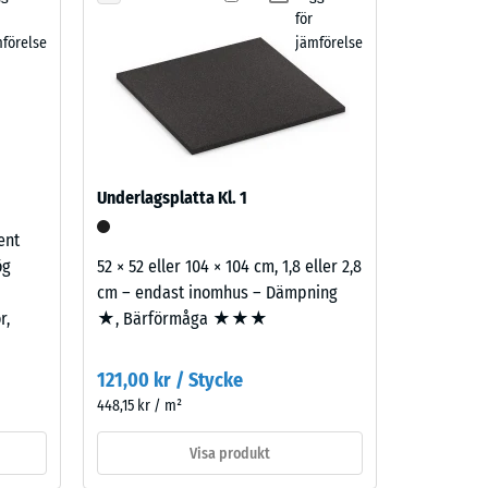
)
för
förelse
jämförelse
Underlagsplatta Kl. 1
ent
ög
52 × 52 eller 104 × 104 cm, 1,8 eller 2,8
cm – endast inomhus – Dämpning
r,
★, Bärförmåga ★★★
121,00 kr / Stycke
448,15 kr / m²
Visa produkt