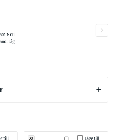
n
01-1: Cfl-
rand. Låg
r
g till
Lägg till
XX