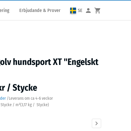
ering
Erbjudande & Prover
SE
golv hundsport XT "Engelskt
kr / Stycke
ader
/
Leverans om ca
4-6 veckor
3 Stycke / m²
(
3,17
kg
/ Stycke)