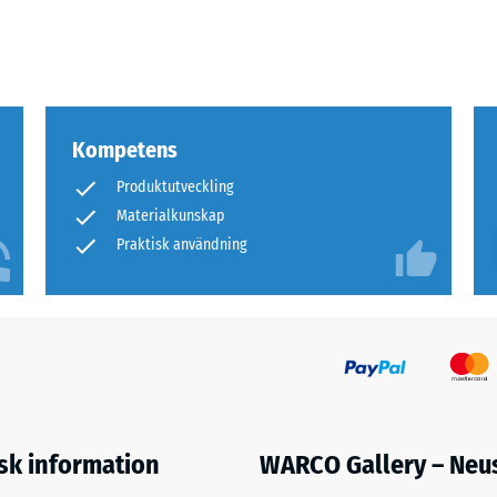
Kompetens
Produktutveckling
er
Materialkunskap
Praktisk användning
sioner.
er
s
isk information
WARCO Gallery – Neu