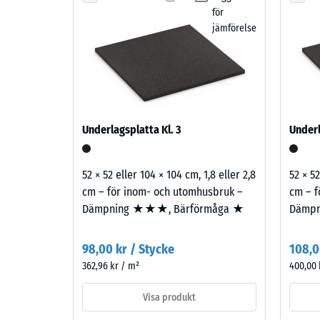
Nötning
för
gräsmatta
Vatteng
jämförelse
blandar
flera
Halksky
gröna
Värmeis
och
mörkgröna
Frostbe
toner
Skrym
Underlagsplatta Kl. 3
Underl
till
-
ett
skalv
tätt
52 × 52 eller 104 × 104 cm, 1,8 eller 2,8
52 × 52
och
2
cm – för inom- och utomhusbruk –
cm – f
naturligt
Dämpning ★★★, Bärförmåga ★
Dämp
=
grönskande
780
uttryck.
98,00 kr / Stycke
108,0
till
362,96 kr / m²
400,00 
Material
840
–
Visa produkt
kg/m³
Beståndsdelar