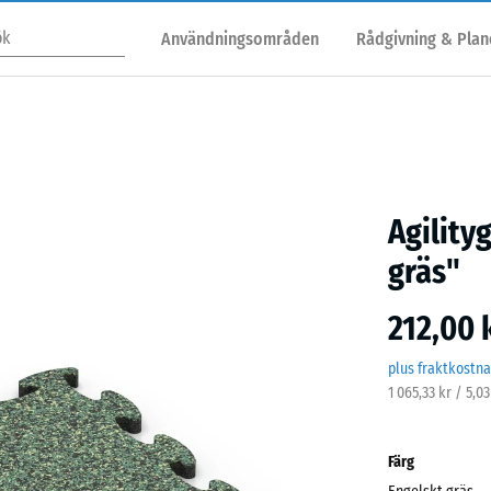
Användningsområden
Rådgivning & Plan
Agility
gräs"
212,00 
plus fraktkostn
1 065,33 kr / 5,0
Färg