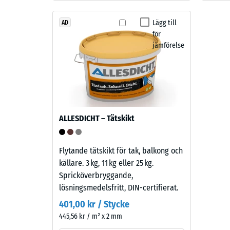
och
struktur
Lägg till
AD
för
2 / 5
jämförelse
Produkten
har
en
tvåskiktskonstruktion.
Slitlagret
Den
består
skenbar
ALLESDICHT – Tätskikt
av
densitet
cirka
hos
3,3
ett
Flytande tätskikt för tak, balkong och
mm
material
källare. 3 kg, 11 kg eller 25 kg.
tjockt
beskrive
Spricköverbryggande,
EPDM-
förhålla
lösningsmedelsfritt, DIN-certifierat.
granulat
mellan
401,00 kr / Stycke
av
dess
445,56 kr / m² x 2 mm
ny
massa