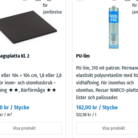
sbeständighet – Motstånd mot abrasivt slitage – Skalevärde 2 = "bra" (BS 7188
valts
för
för
för
enomsläpplighet (EN 12616) – Skala 4 = Infiltration ca 600 mm/t (600 l/t/m²)
jämförelse
jäm
produktjämförelsen.
dd (EN 16165) – Skalvärde 4 = medelacceptansvinkel ca 16°, grupp R10
olering – Skalvärde 2 = Värmeledningsförmåga ca. 0,12 W/(m·K)
ständig
densitet
agsplatta Kl. 2
PU-lim
PU-lim, 310 ml-patron. Perman
ärde
 eller 104 × 104 cm, 1,8 eller 2,8
elastiskt polyuretanlim med h
ör inom- och utomhusbruk –
vidhäftning. För inomhus och
ning ★★, Bärförmåga ★★
utomhus. Passar WARCO-platto
lister och palissader.
0 kr / Stycke
162,00 kr / Stycke
kr / m²
522,58 kr / l
Visa produkt
Visa produkt