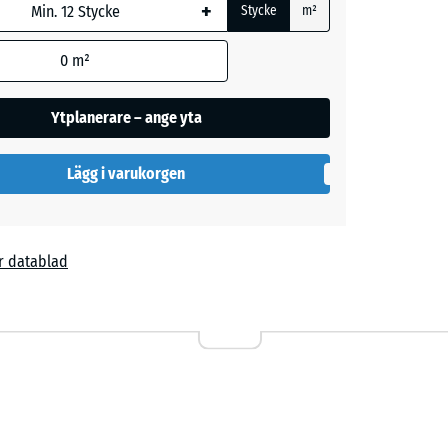
+
beräkningen
Stycke
m²
nat anges i
ormationen).
0
m²
Ytplanerare – ange yta
l
Lägg i varukorgen
r datablad
4,00 kr
ta