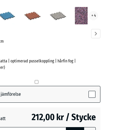
skt
Atlantisk
Etna
Grå
Lavendel
+ 4
granit
ve)
 cm
latta | optimerad pusselkoppling | hårfin fog |
er)
t
ive)
r jämförelse
k
212,00 kr / Stycke
måtten med
att
ing används