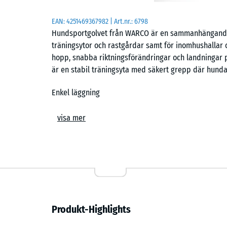
EAN:
4251469367982
| Art.nr.:
6798
Hundsportgolvet från WARCO är en sammanhängande, 
träningsytor och rastgårdar samt för inomhushallar o
hopp, snabba riktningsförändringar och landningar på
är en stabil träningsyta med säkert grepp där hundar
Enkel läggning
Plattorna läggs flytande på ett jämnt underlag utan
visa mer
pusselkopplingen skapar en tät yta med hårfog som ä
egenvikt och kalibrerad pusselkoppling. Anpassning ti
format lämpar sig för tillfällig användning, medan m
Tassvänlig och halksäker yta
Den strukturerade ovansidan ger stabilt grepp även vi
Produkt-Highlights
elastisk för att minska belastningen på tassar och le
eller intensiva träningsmoment där underlaget påver