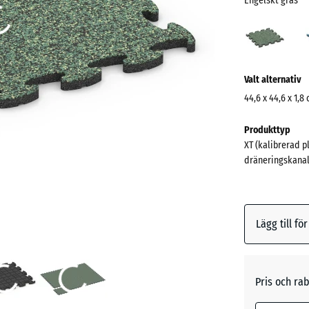
Engelskt gräs
Engel
gräs
(acti
Mer
Valt alternativ
information
om
44,6 x 44,6 x 1,8
färgerna?
Mått
Produkttyp
för
Visa
XT (kalibrerad p
frakt
färgpalett
dräneringskanal
485
Engelsk
x
(act
gräs
485
x
Lägg till fö
18
mm
Atlantis
Den valda 
Pris och rab
blå marker
Etna