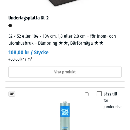
kg/m³
porstrukturen
ger
en
Underlagsplatta Kl. 2
vattengenomsläpplig
yta
/ 5
52 × 52 eller 104 × 104 cm, 1,8 eller 2,8 cm – för inom- och
med
utomhusbruk – Dämpning ★★, Bärförmåga ★★
bra
grepp.
108,00 kr / Stycke
Bärlagret
400,00 kr / m²
Den
består
skenbara
av
Visa produkt
densiteten
ELT-
hos
granulat
ett
från
Lägg till
OP
material
återvunna
för
beskriver
däck
jämförelse
förhållandet
med
mellan
medelfin
dess
kornstruktur