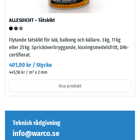
kopplingen
från
håller
1
övre
ALLESDICHT – Tätskikt
till
skiktet
5,
på
där
plats.
Flytande tätskikt för tak, balkong och källare. 3 kg, 11 kg
varje
Utan
eller 25 kg. Spricköverbryggande, lösningsmedelsfritt, DIN-
skalevärde
fas
certifierat.
motsvarar
uppstår
401,00 kr / Stycke
ett
endast
445,56 kr / m² x 2 mm
specifikt
en
densitetsintervall.
knappt
Visa produkt
Till
synlig
exempel
hårfog.
motsvarar
skalevärde
Struktur
2
Teknisk rådgivning
på
en
info@warco.se
undersidan
skenbar