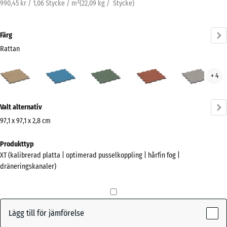
990,45 kr / 1,06 Stycke / m²
(
22,09
kg
/ Stycke)
Färg
Rattan
Rattan
Atlantisk
Engelskt
Etna
Grå
+ 4
(active)
gräs
gran
Mer
Valt alternativ
information
om
97,1 x 97,1 x 2,8 cm
färgerna?
Mått
Produkttyp
för
Visa
XT (kalibrerad platta | optimerad pusselkoppling | hårfin fog |
frakt
färgpalett
dräneringskanaler)
1010
(active)
Rattan
x
1010
x
Lägg till för jämförelse
28
Atlantisk