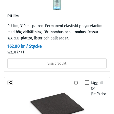
massa
och
och
standardpressad
dess
PU-lim
densitet.
totala
PU-lim, 310 ml-patron. Permanent elastiskt polyuretanlim
volym,
Installation
med hög vidhäftning. För inomhus och utomhus. Passar
inklusive
–
WARCO-plattor, lister och palissader.
alla
Bearbetning
porer,
162,00 kr / Stycke
–
håligheter
522,58 kr / l
Montering
och
luftinklusioner.
Visa produkt
För
Pusselkopplingen
WARCO-
är
produkter
utformad
Lägg till
XX
ligger
för
med
detta
jämförelse
rundade
värde
tänder
vanligtvis
på
mellan
fyra