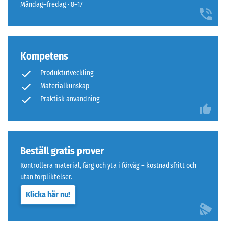
densitet
Måndag–fredag · 8–17
mellan
Undersidan
780
är
och
utformad
840
med
Kompetens
kg/m³.
fyrkantiga
Produktutveckling
Den
stödfötter
Materialkunskap
fysiska
ordnade
Praktisk användning
densiteten,
diagonalt.
även
Mellan
kallad
stödföterna
massdensitet,
löper
anger
Beställ gratis prover
breda,
däremot
grunda
Kontrollera material, färg och yta i förväg – kostnadsfritt och
förhållandet
dräneringskanaler.
utan förpliktelser.
mellan
I
Klicka här nu!
ett
ytterområden
ämnes
och
massa
fuktiga