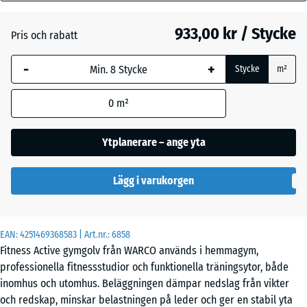
mm
933,00 kr / Stycke
Pris och rabatt
Den valda måtten med
Engelskt
blå markering används
gräs
-
+
Stycke
m²
för behovsberäkningen
(om inte annat anges i
0
m²
produktinformationen).
Etna
97,1
Ytplanerare – ange yta
x
Grå
97,1
granit
Lägg i varukorgen
x
2,8
cm
Lavendel
EAN:
4251469368583
| Art.nr.:
6858
Fitness Active gymgolv från WARCO används i hemmagym,
44,6
professionella fitnessstudior och funktionella träningsytor, både
x
Mörkgrå
inomhus och utomhus. Beläggningen dämpar nedslag från vikter
44,6
granit
och redskap, minskar belastningen på leder och ger en stabil yta
- 721,00 kr