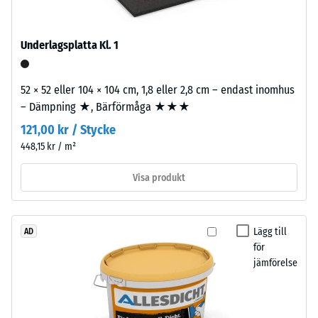
600
sidor.
och
Tandformen
1250
Underlagsplatta Kl. 1
ger
kg/m³.
stabil
För
förbindelse
52 × 52 eller 104 × 104 cm, 1,8 eller 2,8 cm – endast inomhus
att
och
– Dämpning ★, Bärförmåga ★★★
tydligt
förhindrar
121,00 kr / Stycke
visa
glidning.
den
448,15 kr / m²
Plattan
skenbara
fungerar
Visa produkt
densiteten
som
hos
ytterskikt
en
i
specifik
Lägg till
AD
lagerkomplex:
för
produkt
flera
jämförelse
använder
skikt
WARCO
läggs
en
ovanpå,
skala