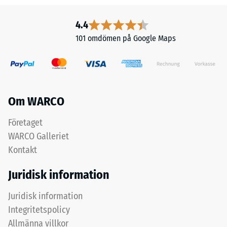
och
miljöer
dess
kan
4.4
rena
vatten
101 omdömen på Google Maps
materialvolym
rinna
utan
bort
att
med
ta
lutningen
hänsyn
via
Om WARCO
till
dessa
håligheter.
kanaler,
Företaget
Den
och
WARCO Galleriet
uttrycks
på
Kontakt
i
vattengenomsläpplig
enheter
bärlag
Juridisk information
som
sipprar
g/cm³
det
Juridisk information
eller
direkt
Integritetspolicy
kg/m³.
ned
Allmänna villkor
Som