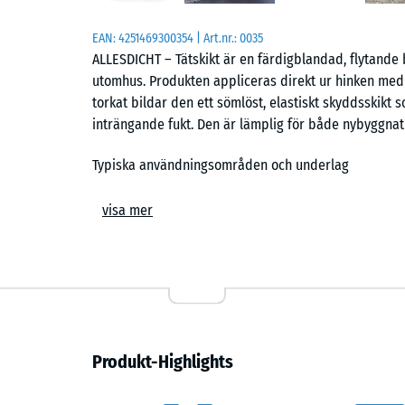
EAN:
4251469300354
| Art.nr.:
0035
ALLESDICHT – Tätskikt är en färdigblandad, flytande b
utomhus. Produkten appliceras direkt ur hinken med p
torkat bildar den ett sömlöst, elastiskt skyddsskikt 
inträngande fukt. Den är lämplig för både nybyggnat
Typiska användningsområden och underlag
Typiska användningsområden inkluderar platta tak, ba
visa mer
anslutningar och rörgenomföringar – särskilt i omr
fäster på betong, bitumen, tegel, trä, metall, fibercem
fuktiga underlag.
Enkel applicering – inga lösningsmedel
Beläggningen har en smidig, honungsliknande konsisten
Produkt-Highlights
vara högst 1,5 mm tjockt; den färdiga torkade belägg
3,3 kg/m². Produkten är fri från lösningsmedel, vatt