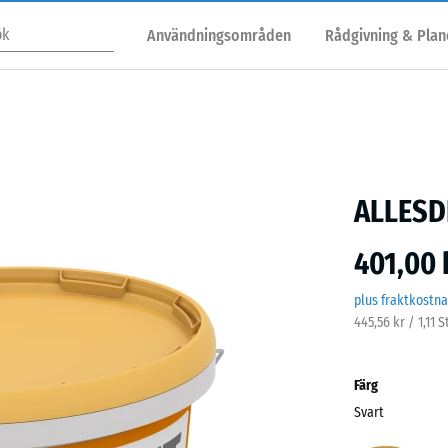
Användningsområden
Rådgivning & Plan
ALLESDI
401,00 
plus fraktkostn
445,56 kr / 1,11
Färg
Svart
Svart