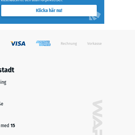
Klicka här nu!
stadt
ing
ße
ch med
15