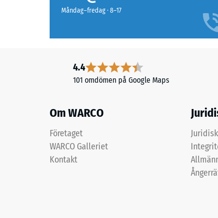
ALLESDICHT
brytas.
Måndag–fredag · 8–17
er
en
polymermodificeret
dispersion
baseret
4.4
på
101 omdömen på Google Maps
findelt
gummi.
Om WARCO
Jurid
Produktet
er
Företaget
Juridis
uden
WARCO Galleriet
Integri
organiske
solventer,
Kontakt
Allmänn
lavemitterende
Ångerrä
og
kan
fortyndes
med