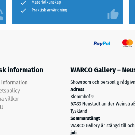
Materialkunskap
Praktisk användning
isk information
WARCO Gallery – Neu
k information
Showroom och personlig rådgivn
Adress
tetspolicy
Klemmhof 9
a villkor
67433 Neustadt an der Weinstra
tt
Tyskland
Sommarstängt
WARCO Gallery är stängd till o
juli
.