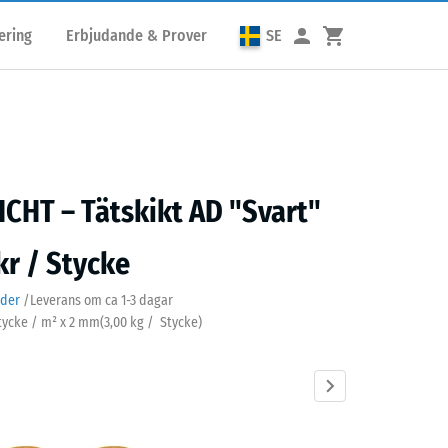
ering
Erbjudande & Prover
SE
CHT – Tätskikt AD "Svart"
kr / Stycke
ader
/
Leverans om ca
1-3 dagar
 Stycke / m² x 2 mm
(
3,00
kg
/ Stycke)
Grått
Rödbrun