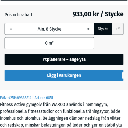
mm
Atlantisk
933,00 kr / Stycke
Pris och rabatt
Den valda måtten med
blå markering används
Engelskt
-
+
Stycke
m²
för behovsberäkningen
gräs
(om inte annat anges i
0
m²
produktinformationen).
Etna
97,1
Ytplanerare – ange yta
x
97,1
Lavendel
Lägg i varukorgen
x
2,8
cm
Mörkgrå
EAN:
4251469368514
| Art.nr.:
6851
granit
Fitness Active gymgolv från WARCO används i hemmagym,
44,6
professionella fitnessstudior och funktionella träningsytor, både
x
inomhus och utomhus. Beläggningen dämpar nedslag från vikter
44,6
Rattan
och redskap, minskar belastningen på leder och ger en stabil yta
- 721,00 kr