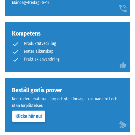
på
densitet
Måndag–fredag · 8–17
undersidan
mellan
780
och
Undersidan
840
är
Kompetens
kg/m³.
utformad
Produktutveckling
Den
med
Materialkunskap
fysiska
fyrkantiga
Praktisk användning
densiteten,
stödfötter
även
ordnade
kallad
diagonalt.
massdensitet,
Mellan
anger
Beställ gratis prover
stödföterna
däremot
löper
Kontrollera material, färg och yta i förväg – kostnadsfritt och
förhållandet
breda,
utan förpliktelser.
mellan
grunda
Klicka här nu!
ett
dräneringskanaler.
ämnes
I
massa
ytterområden