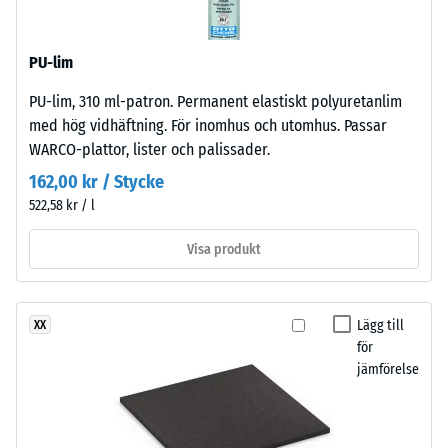
massa
medelfin
och
kornstruktur
dess
PU-lim
och
totala
standardpressad
PU-lim, 310 ml-patron. Permanent elastiskt polyuretanlim
volym,
densitet.
med hög vidhäftning. För inomhus och utomhus. Passar
inklusive
WARCO-plattor, lister och palissader.
alla
Installation
porer,
162,00 kr / Stycke
–
håligheter
522,58 kr / l
Bearbetning
och
–
luftinklusioner.
Visa produkt
Montering
För
WARCO-
produkter
Pusselkopplingen
Lägg till
XX
ligger
för
är
detta
jämförelse
utformad
värde
med
vanligtvis
rundade
mellan
tänder