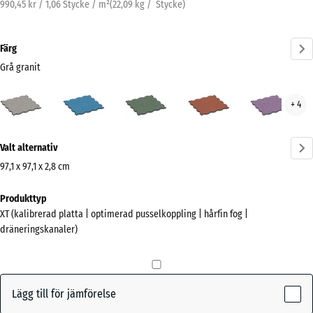
990,45 kr / 1,06 Stycke / m²
(
22,09
kg
/ Stycke)
Färg
Grå granit
Grå
Atlantisk
Engelskt
Etna
Lave
+ 4
granit
gräs
(active)
Mer
Valt alternativ
information
om
97,1 x 97,1 x 2,8 cm
färgerna?
Mått
Produkttyp
för
Visa
XT (kalibrerad platta | optimerad pusselkoppling | hårfin fog |
frakt
färgpalett
dräneringskanaler)
1010
Grå
x
(active)
granit
1010
x
Lägg till för jämförelse
28