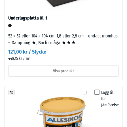
600
på
och
fyra
1250
Underlagsplatta Kl. 1
sidor.
kg/m³.
Tandformen
För
ger
52 × 52 eller 104 × 104 cm, 1,8 eller 2,8 cm – endast inomhus
att
stabil
– Dämpning ★, Bärförmåga ★★★
tydligt
förbindelse
121,00 kr / Stycke
visa
och
den
448,15 kr / m²
förhindrar
skenbara
glidning.
Visa produkt
densiteten
Plattan
hos
fungerar
en
som
specifik
Lägg till
AD
ytterskikt
för
produkt
i
jämförelse
använder
lagerkomplex:
WARCO
flera
en
skikt
skala