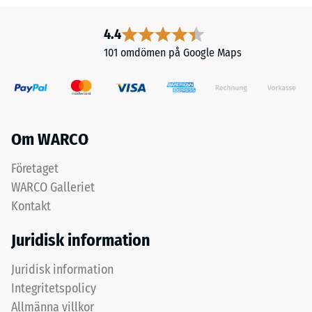
och
och
dess
fuktiga
4.4
rena
miljöer
101 omdömen på Google Maps
materialvolym
kan
utan
vatten
att
rinna
ta
bort
hänsyn
med
Om WARCO
till
lutningen
håligheter.
via
Företaget
Den
dessa
WARCO Galleriet
uttrycks
kanaler,
Kontakt
i
och
enheter
på
Juridisk information
som
vattengenomsläpplig
g/cm³
bärlag
Juridisk information
eller
sipprar
Integritetspolicy
kg/m³.
det
Allmänna villkor
Som