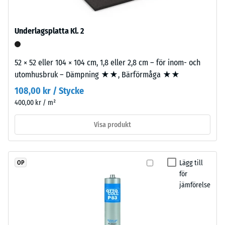
kg/m³
Den
öppna
porstrukturen
Underlagsplatta Kl. 2
ger
en
/ 5
52 × 52 eller 104 × 104 cm, 1,8 eller 2,8 cm – för inom- och
vattengenomsläpplig
utomhusbruk – Dämpning ★★, Bärförmåga ★★
yta
med
108,00 kr / Stycke
bra
400,00 kr / m²
Den
grepp.
skenbara
Bärlagret
Visa produkt
densiteten
består
hos
av
ett
ELT-
Lägg till
OP
material
granulat
för
beskriver
från
jämförelse
förhållandet
återvunna
mellan
däck
dess
med