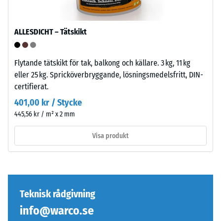
läggs
från
ovanpå,
1
kopplingen
ALLESDICHT – Tätskikt
till
håller
5,
övre
där
skiktet
Flytande tätskikt för tak, balkong och källare. 3 kg, 11 kg
varje
på
eller 25 kg. Spricköverbryggande, lösningsmedelsfritt, DIN-
skalevärde
plats.
certifierat.
motsvarar
Utan
401,00 kr / Stycke
ett
fas
445,56 kr / m² x 2 mm
specifikt
uppstår
densitetsintervall.
endast
Visa produkt
Till
en
exempel
knappt
motsvarar
synlig
skalevärde
hårfog.
2
Teknisk rådgivning
en
info@warco.se
Struktur
skenbar