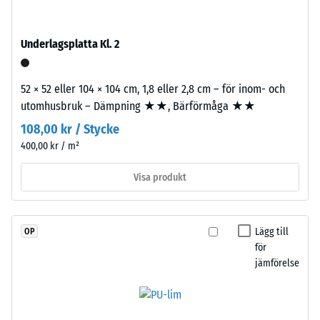
kg/m³
stabiliserat
polyuretan.
Den
Underlagsplatta Kl. 2
öppna
porstrukturen
/ 5
52 × 52 eller 104 × 104 cm, 1,8 eller 2,8 cm – för inom- och
ger
utomhusbruk – Dämpning ★★, Bärförmåga ★★
en
vattengenomsläpplig
108,00 kr / Stycke
yta
400,00 kr / m²
Den
med
skenbara
bra
Visa produkt
densiteten
grepp.
hos
Bärlagret
ett
består
Lägg till
OP
material
av
för
beskriver
ELT-
jämförelse
förhållandet
granulat
mellan
från
dess
återvunna