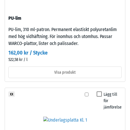
massa
däck
och
med
dess
PU-lim
medelfin
totala
kornstruktur
PU-lim, 310 ml-patron. Permanent elastiskt polyuretanlim
volym,
och
med hög vidhäftning. För inomhus och utomhus. Passar
inklusive
standardpressad
WARCO-plattor, lister och palissader.
alla
densitet.
porer,
162,00 kr / Stycke
håligheter
522,58 kr / l
Installation
och
–
luftinklusioner.
Visa produkt
Bearbetning
För
–
WARCO-
Montering
produkter
Lägg till
XX
ligger
för
detta
jämförelse
värde
vanligtvis
mellan