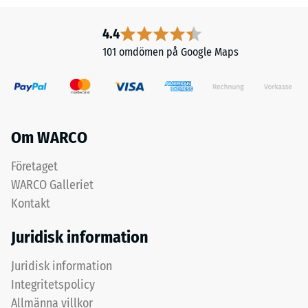
och
diagonalt.
dess
Mellan
4.4
rena
stödföterna
101 omdömen på Google Maps
materialvolym
löper
utan
breda,
att
grunda
ta
dräneringskanaler.
hänsyn
I
Om WARCO
till
ytterområden
håligheter.
och
Företaget
Den
fuktiga
WARCO Galleriet
uttrycks
miljöer
Kontakt
i
kan
enheter
vatten
Juridisk information
som
rinna
g/cm³
bort
Juridisk information
eller
med
Integritetspolicy
kg/m³.
lutningen
Allmänna villkor
Som