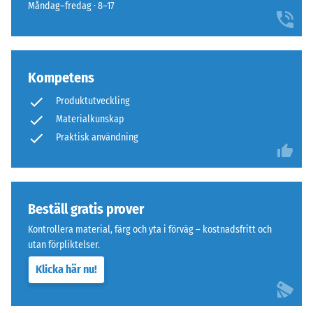
densitet
Måndag–fredag · 8–17
knappt
mellan
synlig
780
hårfog.
och
840
Kompetens
Struktur
kg/m³.
på
Produktutveckling
Den
undersidan
Materialkunskap
fysiska
Praktisk användning
densiteten,
även
kallad
massdensitet,
anger
Beställ gratis prover
Undersidan
däremot
är
Kontrollera material, färg och yta i förväg – kostnadsfritt och
förhållandet
utformad
utan förpliktelser.
mellan
med
Klicka här nu!
ett
fyrkantiga
ämnes
stödfötter
massa
ordnade