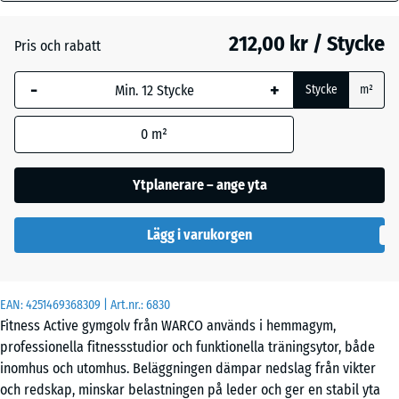
mm
gräs
212,00 kr / Stycke
Pris och rabatt
Den valda måtten med
blå markering används
Etna
-
+
Stycke
m²
för behovsberäkningen
(om inte annat anges i
0
m²
produktinformationen).
Grå
granit
44,6
Ytplanerare – ange yta
x
44,6
Lavendel
Lägg i varukorgen
x
1,8
cm
Mörkgrå
EAN:
4251469368309
| Art.nr.:
6830
granit
Fitness Active gymgolv från WARCO används i hemmagym,
44,6
professionella fitnessstudior och funktionella träningsytor, både
x
inomhus och utomhus. Beläggningen dämpar nedslag från vikter
44,6
Rattan
och redskap, minskar belastningen på leder och ger en stabil yta
+ 31,00 kr