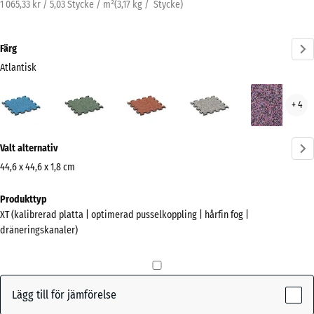
1 065,33 kr / 5,03 Stycke / m²
(
3,17
kg
/ Stycke)
Färg
Atlantisk
Atlantisk
Engelskt
Etna
Grå
Lave
+ 4
(active)
gräs
granit
Mer
Valt alternativ
information
om
44,6 x 44,6 x 1,8 cm
färgerna?
Mått
Produkttyp
för
Visa
XT (kalibrerad platta | optimerad pusselkoppling | hårfin fog |
frakt
färgpalett
dräneringskanaler)
485
(active)
Atlantisk
x
485
x
Lägg till för jämförelse
18
Engelskt