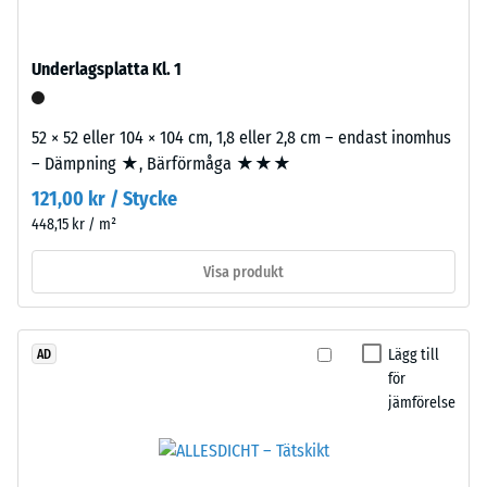
600
Pusselkopplingen
och
är
1250
Underlagsplatta Kl. 1
utformad
kg/m³.
med
För
rundade
52 × 52 eller 104 × 104 cm, 1,8 eller 2,8 cm – endast inomhus
att
tänder
– Dämpning ★, Bärförmåga ★★★
tydligt
på
121,00 kr / Stycke
visa
fyra
den
448,15 kr / m²
sidor.
skenbara
Tandformen
Visa produkt
densiteten
ger
hos
stabil
en
förbindelse
specifik
Lägg till
AD
och
för
produkt
förhindrar
jämförelse
använder
glidning.
WARCO
Plattan
en
fungerar
skala