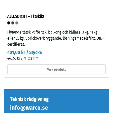
som
från
ytterskikt
1
i
ALLESDICHT – Tätskikt
till
lagerkomplex:
5,
flera
där
skikt
Flytande tätskikt för tak, balkong och källare. 3 kg, 11 kg
varje
läggs
eller 25 kg. Spricköverbryggande, lösningsmedelsfritt, DIN-
skalevärde
ovanpå,
certifierat.
motsvarar
kopplingen
401,00 kr / Stycke
ett
håller
445,56 kr / m² x 2 mm
specifikt
övre
densitetsintervall.
skiktet
Visa produkt
Till
på
exempel
plats.
motsvarar
Utan
skalevärde
fas
2
uppstår
Teknisk rådgivning
en
endast
info@warco.se
skenbar
en