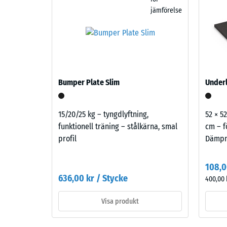
bundet
ett
jämförelse
med
material
polyuretan.
beskrive
ELT
dess
står
motstån
för
mot
“End
Bumper Plate Slim
lokal
Underl
of
belastni
Life
Den
15/20/25 kg – tyngdlyftning,
52 × 52
Tyres”
anger
funktionell träning – stålkärna, smal
cm – f
och
i
profil
Dämp
syftar
vilken
på
utsträck
återvunnet
108,0
material
granulat
636,00 kr / Stycke
deforme
400,00 
från
när
uttjänta
Visa produkt
en
bildäck.
viss
Den