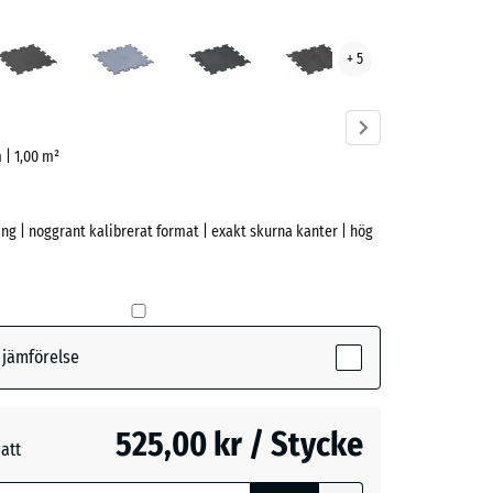
t
Antracit
Dimgrå
Lätt
Lätt
+ 5
r
Blå
Grå
ve)
Sprakling
Spräcklig
m | 1,00 m²
ng | noggrant kalibrerat format | exakt skurna kanter | hög
tive)
r jämförelse
- 104,00 kr
525,00 kr / Stycke
måtten med
att
ing används
+ 70,00 kr