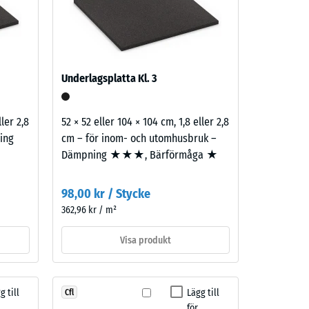
 lager
2,00 kr
Underlagsplatta Kl. 3
ller 2,8
52 × 52 eller 104 × 104 cm, 1,8 eller 2,8
ing
cm – för inom- och utomhusbruk –
Dämpning ★★★, Bärförmåga ★
98,00 kr / Stycke
362,96 kr / m²
Visa produkt
g till
Lägg till
Cfl
för