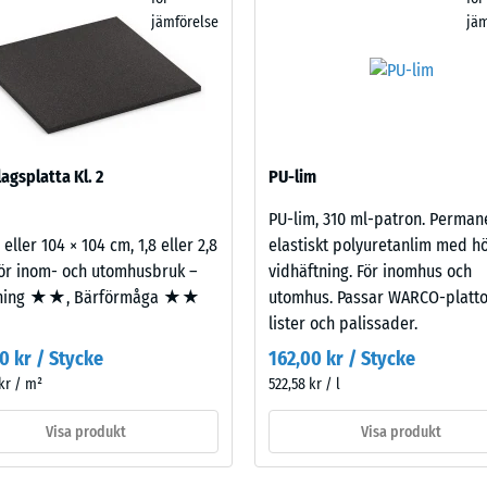
jämförelse
jäm
r
dskraft
agsplatta Kl. 2
PU-lim
ng.
PU-lim, 310 ml-patron. Perman
 eller 104 × 104 cm, 1,8 eller 2,8
elastiskt polyuretanlim med h
ör inom- och utomhusbruk –
vidhäftning. För inomhus och
ning ★★, Bärförmåga ★★
utomhus. Passar WARCO-platto
lister och palissader.
ning
0 kr / Stycke
162,00 kr / Stycke
et
ras
kr / m²
522,58 kr / l
Visa produkt
Visa produkt