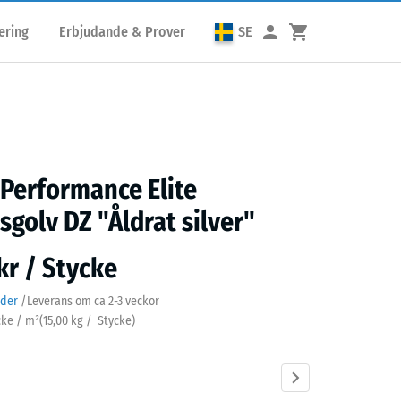
ering
Erbjudande & Prover
SE
 Performance Elite
sgolv DZ "Åldrat silver"
kr / Stycke
ader
/
Leverans om ca
2-3 veckor
cke / m²
(
15,00
kg
/ Stycke)