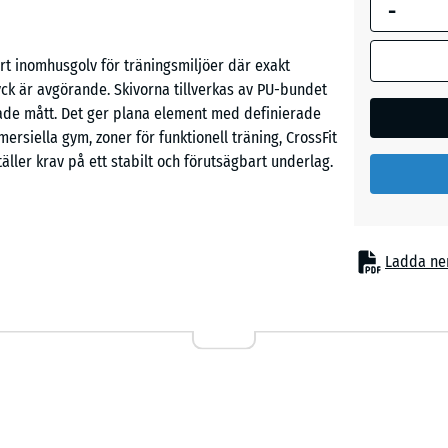
-
för behovs
(om inte an
produktinf
rt inomhusgolv för träningsmiljöer där exakt
Lätt Blå
ryck är avgörande. Skivorna tillverkas av PU-bundet
Sprakli
100
rade mått. Det ger plana element med definierade
x
ersiella gym, zoner för funktionell träning, CrossFit
100
ler krav på ett stabilt och förutsägbart underlag.
Lätt Grå
x
Spräckl
1,5
cm
|
nulat bundet med polyuretan. Efter härdning sker
Ladda ne
1,00
Lätt
 och ger jämn tjocklek över hela ytan.
m²
Grön
underlag med reproducerbara egenskaper mellan
Fläckig
tor där nivåskillnader annars kan uppstå.
50
x
Lätt
50
Gul
örflyttningar, lyft och riktningsändringar.
x
Prickig
ioner från stötar och nedslag samt att dämpa