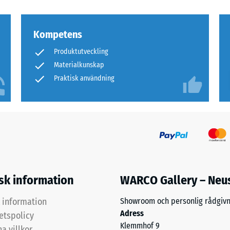
as.
Kompetens
djup
Produktutveckling
r
Materialkunskap
Praktisk användning
fasthet,
djup
isk information
WARCO Gallery – Neu
dskraft
k information
Showroom och personlig rådgivn
Adress
tetspolicy
astningar.
Klemmhof 9
a villkor