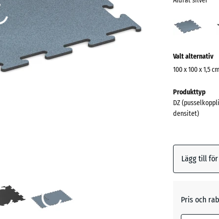
Åldrat silver
Åldra
silve
(acti
Mer
Valt alternativ
information
om
100 x 100 x 1,5 c
färgerna?
Mått
Produkttyp
för
Visa
DZ (pusselkoppli
frakt
färgpalett
densitet)
1060
Åldrat
x
(ac
silver
1060
x
Lägg till fö
15
mm
Antracit
Den valda 
Pris och rab
blå marker
Dimgrå