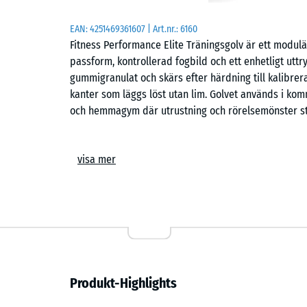
EAN:
4251469361607
| Art.nr.:
6160
Fitness Performance Elite Träningsgolv är ett modulä
passform, kontrollerad fogbild och ett enhetligt utt
gummigranulat och skärs efter härdning till kalibre
kanter som läggs löst utan lim. Golvet används i komm
och hemmagym där utrustning och rörelsemönster stäl
Material och konstruktion
visa mer
Varje platta består av homogent uppbyggt gummigra
kalibrerad skärning, vilket eliminerar gjutvariationer
Konstruktionen ger ett slitstarkt och tryckstabilt 
plattor, vilket är centralt vid installation i större y
Yta och egenskaper
Produkt-Highlights
Ytan är halkhämmande och ger kontrollerat grepp vid f
Materialet bidrar samtidigt till att reducera vibrat