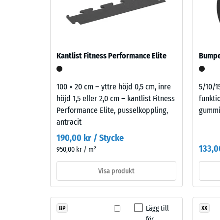
inbuk
loftgångar och takterrasser om vibrationer kan fo
Beståndsdelar
läggs löst ovanpå varandra. Den byggakustiska veri
och
efter
byggnadsdelens uppbyggnad med dess överföringsv
struktur
24
timma
Kantlist Fitness Performance Elite
Bumpe
avlas
Produkten
består
(BS
100 × 20 cm – yttre höjd 0,5 cm, inre
5/10/1
av
höjd 1,5 eller 2,0 cm – kantlist Fitness
funkti
7188)
renat
Performance Elite, pusselkoppling,
gummi
svart
antracit
gummigranulat
190,00 kr / Stycke
från
133,0
950,00 kr / m²
5 / 5
återvunna
däck
Visa produkt
(ELT)
med
fin
Tryckhål
Lägg till
BP
XX
kornstruktur,
hos
för