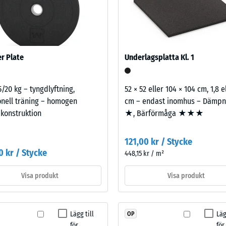
tning
100
rtplantas via anslutna byggnadsdelar till rum som används. Samtliga
x
fieringen enligt SS 25267 för ljudklassning av bostäder gäller hela
100
ägar, inte en enskild platta.
x 2
+ 13
rs
cm
r Plate
Underlagsplatta Kl. 1
|
tning
1,00
5/20 kg – tyngdlyftning,
52 × 52 eller 104 × 104 cm, 1,8 e
m²
onell träning – homogen
cm – endast inomhus – Dämpn
konstruktion
★, Bärförmåga ★★★
121,00 kr / Stycke
0 kr / Stycke
448,15 kr / m²
Visa produkt
Visa produkt
lfastheten
Lägg till
Läg
OP
för
för