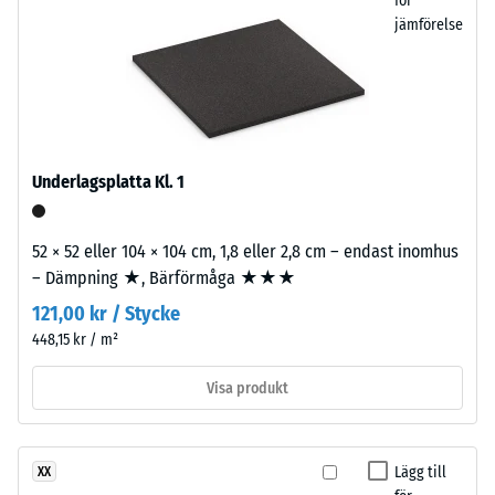
på
för
jämförelse
återvunnet
granulat
/ 5
från
uttjänta
bildäck.
Den
Underlagsplatta Kl. 1
fina
Tryckhållfastheten
kornstrukturen
hos
ger
ett
52 × 52 eller 104 × 104 cm, 1,8 eller 2,8 cm – endast inomhus
en
material
– Dämpning ★, Bärförmåga ★★★
jämn
beskriver
121,00 kr / Stycke
och
dess
448,15 kr / m²
kompakt
motståndskraft
yta
mot
Visa produkt
med
lokal
diskret
belastning.
struktur.
Den
Lägg till
XX
För
anger