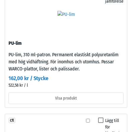
jämförelse
tätt
en
samman
yta
och
på
skapar
100
en
mm²
fast,
(motsvarande
PU-lim
stabil
1
förbindelse.
cm²)
PU-lim, 310 ml-patron. Permanent elastiskt polyuretanlim
Eftersom
pressas
med hög vidhäftning. För inomhus och utomhus. Passar
kanterna
mot
WARCO-plattor, lister och palissader.
är
ett
162,00 kr / Stycke
rätvinkligt
materialprov
522,58 kr / l
skurna
med
–
en
Visa produkt
utan
kraft
fas
på
–
1000
Lägg till
Cfl
uppstår
N
för
endast
(cirka