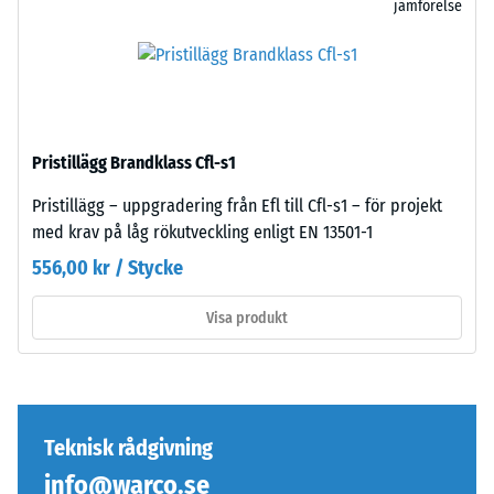
jämförelse
en
105
nätt
kg).
knappt
Det
synlig
resulterande
hårfog.
intrycksdjupet
Vid
mäts
Pristillägg Brandklass Cfl-s1
enhetlig
omedelbart
färgdesign
Pristillägg – uppgradering från Efl till Cfl-s1 – för projekt
efter
är
med krav på låg rökutveckling enligt EN 13501-1
belastningen
plattorna
och
556,00 kr / Stycke
nästan
sedan
omärkliga;
med
Visa produkt
ytan
jämna
verkar
mellanrum
sammanhängande
under
och
en
enhetlig.
Teknisk rådgivning
period
på
info@warco.se