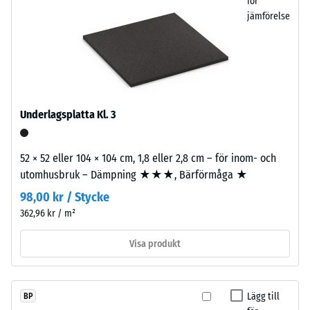
för
svarta
i
jämförelse
och
vilken
antracitfärgade
utsträckning
produkter
materialet
används
deformeras
klart
när
bindemedel,
en
Underlagsplatta Kl. 3
medan
viss
färgade
kraft
varianter
52 × 52 eller 104 × 104 cm, 1,8 eller 2,8 cm – för inom- och
appliceras.
tillverkas
utomhusbruk – Dämpning ★★★, Bärförmåga ★
Ett
med
litet
98,00 kr / Stycke
pigmenterat
intrycksdjup
362,96 kr / m²
bindemedel.
indikerar
hög
Visa produkt
tryckhållfasthet,
Installation
medan
–
ett
Bearbetning
Lägg till
BP
större