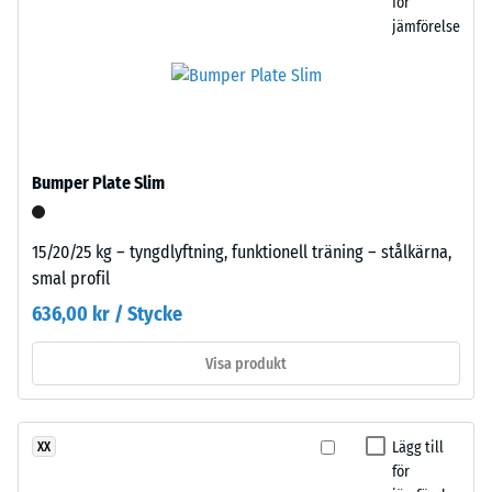
för
–
intrycksdjup
jämförelse
Montering
visar
på
en
lägre
motståndskraft
Bumper Plate Slim
mot
Plattorna
punktbelastningar.
skärs
Sådana
15/20/25 kg – tyngdlyftning, funktionell träning – stålkärna,
ut
belastningar
smal profil
med
kan
precision
636,00 kr / Stycke
uppstå
från
från
ett
Visa produkt
exempelvis
större
högklackade
format,
skor,
vilket
möbelben,
Lägg till
XX
skapar
för
planteringskärl
pusselkopplingen