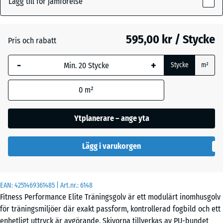
Lägg till för jämförelse
15
Antracit
- 174,00 kr
mm
595,00 kr / Stycke
Pris och rabatt
Den valda måtten med
Lätt Blå
- 94,00 kr
blå markering används
Sprakling
-
+
Stycke
m²
för behovsberäkningen
(om inte annat anges i
0
m²
produktinformationen).
Lätt Grå
- 94,00 kr
Spräcklig
100
Ytplanerare – ange yta
x
100
Lätt
Lägg i varukorgen
x
Grön
- 94,00 kr
1,5
Fläckig
cm
|
EAN:
4251469361485
| Art.nr.:
6148
1,00
Fitness Performance Elite Träningsgolv är ett modulärt inomhusgolv
m²
Lätt
för träningsmiljöer där exakt passform, kontrollerad fogbild och ett
Gul
- 94,00 kr
enhetligt uttryck är avgörande. Skivorna tillverkas av PU-bundet