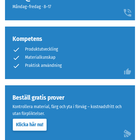
24
Struktur
Måndag–fredag · 8–17
timmar
på
för
undersidan
att
fastställa
Kompetens
den
permanenta
Produktutveckling
Undersidan
deformationen.
Materialkunskap
är
Dessutom
Praktisk användning
plan
kontrolleras
utan
att
presspräglad
materialet
struktur.
runt
Produkten
Beställ gratis prover
belastningspunkten
vilar
Kontrollera material, färg och yta i förväg – kostnadsfritt och
förblir
fullständigt
utan förpliktelser.
intakt,
på
utan
Klicka här nu!
underlaget.
sprickor,
Denna
spalter