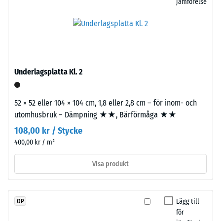
jämförelse
på
längs
hjul
kanterna.
eller
Varje
fötter
sida
på
kan
olika
anslutas
Underlagsplatta Kl. 2
apparater.
till
Tryckhållfastheten
vilken
bestäms
52 × 52 eller 104 × 104 cm, 1,8 eller 2,8 cm – för inom- och
annan
med
utomhusbruk – Dämpning ★★, Bärförmåga ★★
sida
hjälp
som
108,00 kr / Stycke
av
helst
400,00 kr / m²
testmetoden
på
enligt
Visa produkt
en
BS
närliggande
7188:1998.
platta.
En
Tänderna
Lägg till
OP
testkropp
griper
för
med