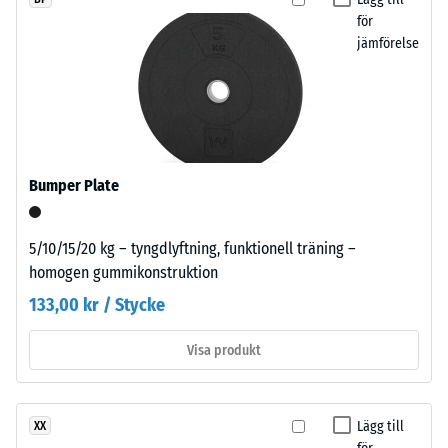
en enskild platta.
återvunna
för
5
däck
jämförelse
=
(ELT)
ca
med
fin
0
kornstruktur,
mm
bundet
kvarvarande
med
Bumper Plate
polyuretan.
inbuktning
ELT
efter
5/10/15/20 kg – tyngdlyftning, funktionell träning –
står
homogen gummikonstruktion
24
för
133,00 kr / Stycke
“End
timmars
of
avlastning
Visa produkt
Life
(BS
Tyres”
och
7188)
syftar
Lägg till
XX