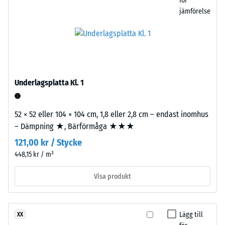
för
för
jämförelse
“End
of
/ 5
Life
Tyres”
och
syftar
Underlagsplatta Kl. 1
på
Tryckhållfastheten
återvunnet
hos
granulat
ett
52 × 52 eller 104 × 104 cm, 1,8 eller 2,8 cm – endast inomhus
från
material
– Dämpning ★, Bärförmåga ★★★
uttjänta
beskriver
121,00 kr / Stycke
bildäck.
dess
448,15 kr / m²
Den
motståndskraft
fina
mot
Visa produkt
kornstrukturen
lokal
ger
belastning.
en
Den
Lägg till
XX
jämn
anger