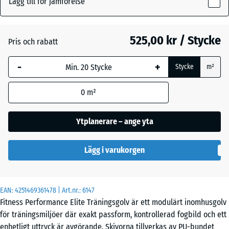
Lägg till för jämförelse
15
Antracit
- 104,00 kr
mm
525,00 kr / Stycke
Pris och rabatt
Den valda måtten med
Dimgrå
+ 70,00 kr
blå markering används
-
+
Stycke
m²
för behovsberäkningen
(om inte annat anges i
Lätt Blå
0
m²
produktinformationen).
- 24,00 kr
Sprakling
100
Ytplanerare – ange yta
x
Lätt Grå
100
- 24,00 kr
Spräcklig
Lägg i varukorgen
x
1,5
cm
|
Lätt
EAN:
4251469361478
| Art.nr.:
6147
1,00
Grön
- 24,00 kr
Fitness Performance Elite Träningsgolv är ett modulärt inomhusgolv
m²
Fläckig
för träningsmiljöer där exakt passform, kontrollerad fogbild och ett
enhetligt uttryck är avgörande. Skivorna tillverkas av PU-bundet