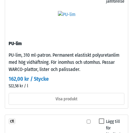
jämförelse
helst
en
på
yta
en
på
närliggande
100
platta.
mm²
Tänderna
(motsvarande
PU-lim
griper
1
tätt
cm²)
PU-lim, 310 ml-patron. Permanent elastiskt polyuretanlim
samman
pressas
med hög vidhäftning. För inomhus och utomhus. Passar
och
mot
WARCO-plattor, lister och palissader.
skapar
ett
162,00 kr / Stycke
en
materialprov
522,58 kr / l
fast,
med
stabil
en
Visa produkt
förbindelse.
kraft
Eftersom
på
kanterna
1000
Lägg till
Cfl
är
N
för
rätvinkligt
(cirka