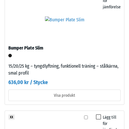
för
pigmenterat
intrycksdjup
jämförelse
bindemedel.
visar
på
en
Installation
lägre
–
motståndskraft
Bearbetning
Bumper Plate Slim
mot
–
punktbelastningar.
Montering
Sådana
15/20/25 kg – tyngdlyftning, funktionell träning – stålkärna,
belastningar
smal profil
kan
636,00 kr / Stycke
uppstå
från
Visa produkt
exempelvis
Plattorna
högklackade
skärs
skor,
ut
möbelben,
Lägg till
XX
med
för
planteringskärl
precision