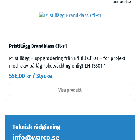
jämförelse
skurna
105
–
kg).
utan
Det
fas
resulterande
–
intrycksdjupet
uppstår
mäts
Pristillägg Brandklass Cfl-s1
endast
omedelbart
en
Pristillägg – uppgradering från Efl till Cfl-s1 – för projekt
efter
nätt
med krav på låg rökutveckling enligt EN 13501-1
belastningen
knappt
och
556,00 kr / Stycke
synlig
sedan
hårfog.
med
Visa produkt
Vid
jämna
enhetlig
mellanrum
färgdesign
under
är
en
plattorna
Teknisk rådgivning
period
nästan
på
info@warco.se
omärkliga;