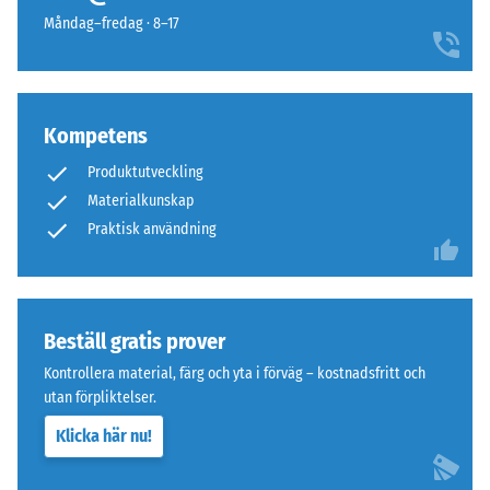
24
Måndag–fredag · 8–17
ytan
timmar
verkar
för
sammanhängande
att
och
fastställa
enhetlig.
Kompetens
den
permanenta
Produktutveckling
deformationen.
Struktur
Materialkunskap
Dessutom
på
Praktisk användning
kontrolleras
undersidan
att
materialet
runt
Beställ gratis prover
belastningspunkten
Undersidan
Kontrollera material, färg och yta i förväg – kostnadsfritt och
förblir
är
utan förpliktelser.
intakt,
plan
utan
Klicka här nu!
utan
sprickor,
presspräglad
spalter