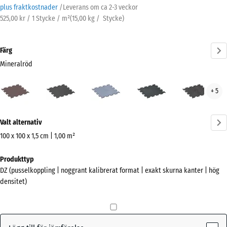
plus fraktkostnader
/
Leverans om ca
2-3 veckor
525,00 kr / 1 Stycke / m²
(
15,00
kg
/ Stycke)
Färg
Mineralröd
Mineralröd
Antracit
Dimgrå
Lätt
Lätt
+ 5
(active)
Blå
Grå
Sprakling
Sprä
Mer
Valt alternativ
information
om
100 x 100 x 1,5 cm | 1,00 m²
färgerna?
Mått
Produkttyp
för
Visa
DZ (pusselkoppling | noggrant kalibrerat format | exakt skurna kanter | hög
frakt
färgpalett
densitet)
1060
(active)
Mineralröd
x
1060
x