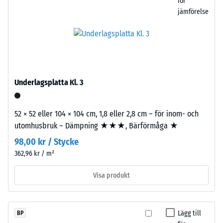
för
och
i
jämförelse
kompakt
vilken
yta
utsträckning
med
materialet
diskret
deformeras
struktur.
när
För
en
Underlagsplatta Kl. 3
svarta
viss
och
kraft
antracitfärgade
52 × 52 eller 104 × 104 cm, 1,8 eller 2,8 cm – för inom- och
appliceras.
produkter
utomhusbruk – Dämpning ★★★, Bärförmåga ★
Ett
används
litet
98,00 kr / Stycke
klart
intrycksdjup
362,96 kr / m²
bindemedel,
indikerar
medan
hög
Visa produkt
färgade
tryckhållfasthet,
varianter
medan
tillverkas
ett
Lägg till
BP
med
större