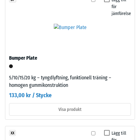
en enskild platta.
Produkten
för
5
består
jämförelse
=
av
ca
renat
svart
0
gummigranulat
mm
från
kvarvarande
återvunna
Bumper Plate
däck
inbuktning
(ELT)
efter
5/10/15/20 kg – tyngdlyftning, funktionell träning –
med
homogen gummikonstruktion
24
fin
133,00 kr / Stycke
kornstruktur,
timmars
bundet
avlastning
Visa produkt
med
(BS
polyuretan.
ELT
7188)
står
Lägg till
XX