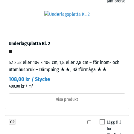
jämförelse
på
från
hjul
ett
eller
större
fötter
format,
på
vilket
olika
skapar
Underlagsplatta Kl. 2
apparater.
pusselkopplingen
Tryckhållfastheten
längs
bestäms
52 × 52 eller 104 × 104 cm, 1,8 eller 2,8 cm – för inom- och
kanterna.
med
utomhusbruk – Dämpning ★★, Bärförmåga ★★
Varje
hjälp
sida
108,00 kr / Stycke
av
kan
400,00 kr / m²
testmetoden
anslutas
enligt
Visa produkt
till
BS
vilken
7188:1998.
annan
En
sida
Lägg till
OP
testkropp
som
för
med