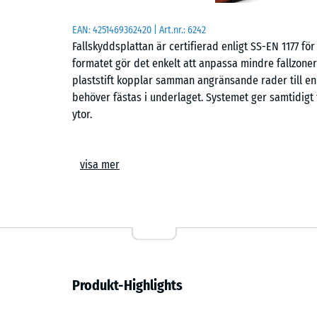
EAN:
4251469362420
| Art.nr.:
6242
Fallskyddsplattan är certifierad enligt SS-EN 1177 för 
formatet gör det enkelt att anpassa mindre fallzone
plaststift kopplar samman angränsande rader till en
behöver fästas i underlaget. Systemet ger samtidigt 
ytor.
Användningsområden
visa mer
Plattan används där fall från lekredskap eller aktivi
användningsområden är småbarnsområden, låga ruts
förskolor, skolor samt på offentliga och privata lekp
rehabiliteringsmiljöer där en mjuk och följsam yta u
vid steg.
Uppbyggnad och material
Produkt-Highlights
Plattan är uppbyggd av PU-bundet ELT-gummigranulat i