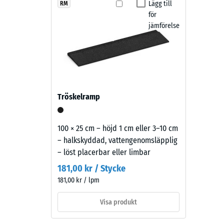
framträder
Lägg till
RM
Halkskyd
Beläggningen är väderbeständig, halkskyddad och 
för
som
Nötning
bidrar till att dämpa steg-, rull- och skrapljud, vilke
jämförelse
en
skötsel sker genom sopning eller högtrycksTVätt. Vid
varm
Vatteng
att större delar av ytan behöver demonteras.
rödbrun
Halksky
ton
med
Värmeis
livlig
Frostbe
Tröskelramp
granulatstruktur
Tryckh
som
passar
-
100 × 25 cm – höjd 1 cm eller 3–10 cm
naturligt
– halkskyddad, vattengenomsläpplig
Skalv
i
– löst placerbar eller limbar
2
trädgårdar
181,00 kr / Stycke
och
=
181,00 kr / lpm
terrassmiljöer.
ca
Visa produkt
0,75
Material
mm