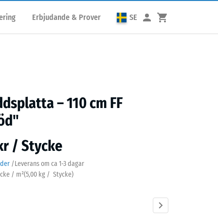
ering
Erbjudande & Prover
SE
ddsplatta – 110 cm FF
öd"
kr / Stycke
ader
/
Leverans om ca
1-3 dagar
ycke / m²
(
5,00
kg
/ Stycke)