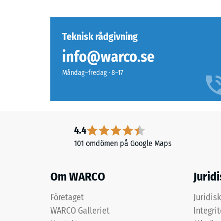
–
kvarv
Beståndsdelar
och
inbuk
Teknisk rådgivning
struktur
efter
info@warco.se
24
Måndag–fredag · 8–17
timma
Produkten
är
avlas
uppbyggd
(BS
i
7188)
två
4.4
skikt
101 omdömen på Google Maps
och
består
av
Om WARCO
2 / 5
Jurid
svart
ELT-
Företaget
Juridis
granulat
WARCO Galleriet
Integri
från