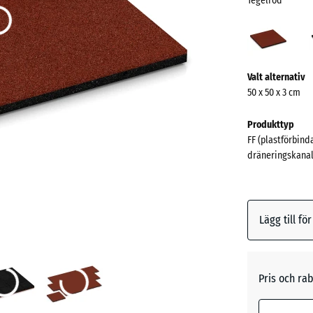
Tegelröd
Tege
(acti
Mer
Valt alternativ
information
50 x 50 x 3 cm
om
färgerna?
Produkttyp
FF (plastförbind
Visa
dräneringskanal
färgpalett
Tegelrö
Lägg till fö
Antracit
Pris och rab
Gräsgrö