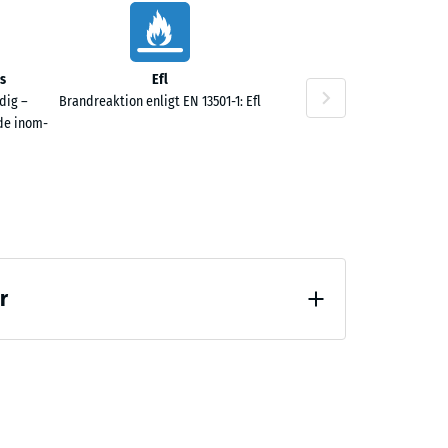
s
Efl
dig –
Brandreaktion enligt EN 13501-1: Efl
de inom-
r
vlastning (BS 7188)