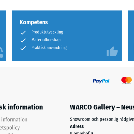
arande
tning
Kompetens
Produktutveckling
Materialkunskap
rs
Praktisk användning
tning
isk information
WARCO Gallery – Neu
k information
Showroom och personlig rådgivn
Adress
tetspolicy
Klemmhof 9