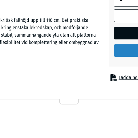
-
Himmel
kritisk fallhöjd upp till 110 cm. Det praktiska
r kring enstaka lekredskap, och medföljande
 stabil, sammanhängande yta utan att plattorna
Sandbe
flexibilitet vid komplettering eller ombyggnad av
Skifferg
tetsytor upp till 110 cm ska dämpas. Typiska
Ladda ne
chkanor, gungbrädor och balansredskap i
latser. Den förekommer även i terapi- och
nderlättar rörelseträning och minskar belastning
 två lager. Ett finare, komprimerat slitlager på