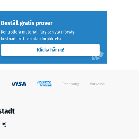
Beställ gratis prover
Kontrollera material, färg och yta i förväg –
kostnadsfritt och utan förpliktelser.
Klicka här nu!
stadt
ing