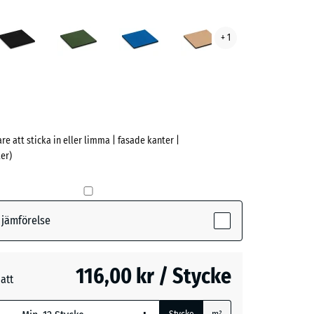
lröd
Antracit
Gräsgrön
Himmelsblå
Sandbeige
+ 1
ve)
are att sticka in eller limma | fasade kanter |
er)
(active)
d
r jämförelse
- 1,00 kr
116,00 kr / Stycke
att
n
+ 10,00 kr