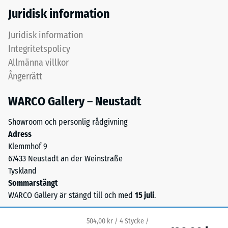
en
Juridisk information
tätare
och
/ 5
Juridisk information
halksäker
Integritetspolicy
yta.
Allmänna villkor
Det
Ångerrätt
undre
Tryckhållfastheten
lagret
WARCO Gallery – Neustadt
hos
med
ett
grövre
Showroom och personlig rådgivning
material
granulat
Adress
beskriver
bidrar
Klemmhof 9
dess
till
67433 Neustadt an der Weinstraße
motståndskraft
elasticitet,
Tyskland
mot
stötdämpning
Sommarstängt
lokal
och
WARCO Gallery är stängd till och med
15 juli
.
belastning.
god
Den
genomsläpplighet
anger
504,00 kr / 4 Stycke /
för