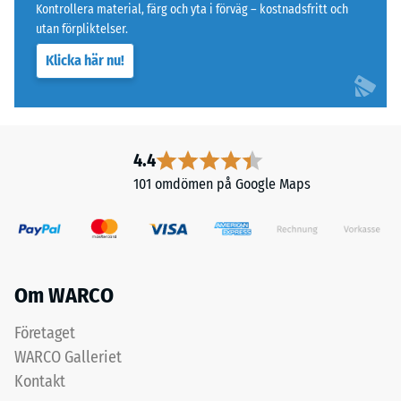
Kontrollera material, färg och yta i förväg – kostnadsfritt och
2
består
utan förpliktelser.
av
=
Klicka här nu!
svart
ca
ELT-
0,75
granulat
från
mm
återvunna
4.4
kvarvarande
däck,
101 omdömen på Google Maps
inbuktning
bundet
med
efter
polyuretan.
24
Det
timmars
övre
Om WARCO
slitlagret
avlastning
av
Företaget
(BS
fint
WARCO Galleriet
7188)
granulat
Kontakt
ger