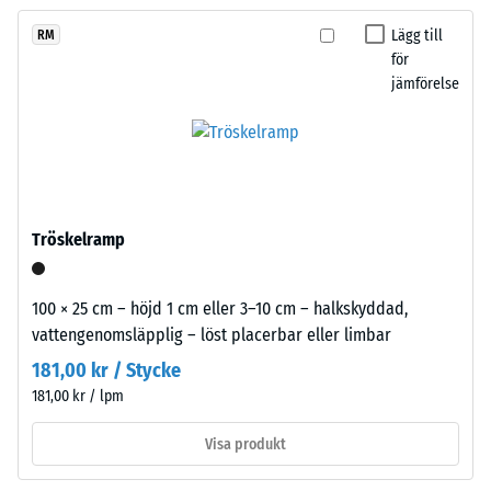
ännu
ett
Skrymdensitet
utan att större delar av ytan behöver demonteras.
valts
- skalvärde 1 =
gräsgrönt
Lägg till
RM
för
upp till 780
för
pigmenterat
produktjämförelsen.
kg/m³
jämförelse
bindemedel.
Färgen
Stöt-, vibrations-
upplevs
och
som
stegljudsdämpning
en
– Skalvärde 3 =
tydlig dämpning
klar
Tröskelramp
mellangrön
Halkskyddsklass
ton.
DS (EN 14041) -
Ytbeläggningen
Skalvärde 3 =
100 × 25 cm – höjd 1 cm eller 3–10 cm – halkskyddad,
kan
Friktionskoefficient
vattengenomsläpplig – löst placerbar eller limbar
med
ca. 0,45
181,00 kr / Stycke
tiden
Nötningsbeständighet
181,00 kr / lpm
nötas
– Motstånd mot
ned
abrasivt slitage –
Visa produkt
så
Skalevärde 4 =
att
"utmärkt" (BS 7188)