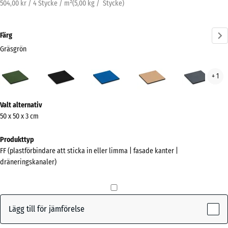
504,00 kr / 4 Stycke / m²
(
5,00
kg
/ Stycke)
Färg
Gräsgrön
Gräsgrön
Antracit
Himmelsblå
Sandbeige
Skif
+ 1
(active)
Mer
Valt alternativ
information
50 x 50 x 3 cm
om
färgerna?
Produkttyp
FF (plastförbindare att sticka in eller limma | fasade kanter |
Visa
dräneringskanaler)
färgpalett
(active)
Gräsgrön
Lägg till för jämförelse
Antracit
- 11,00 kr