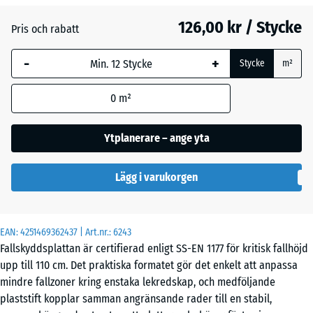
126,00 kr / Stycke
Pris och rabatt
Himmelsblå
+ 20,00 kr
-
+
Stycke
m²
Sandbeige
+ 24,00 kr
0
m²
Ytplanerare – ange yta
Skiffergrå
+ 20,00 kr
Lägg i varukorgen
Tegelröd
- 10,00 kr
EAN:
4251469362437
| Art.nr.:
6243
Fallskyddsplattan är certifierad enligt SS-EN 1177 för kritisk fallhöjd
upp till 110 cm. Det praktiska formatet gör det enkelt att anpassa
mindre fallzoner kring enstaka lekredskap, och medföljande
plaststift kopplar samman angränsande rader till en stabil,