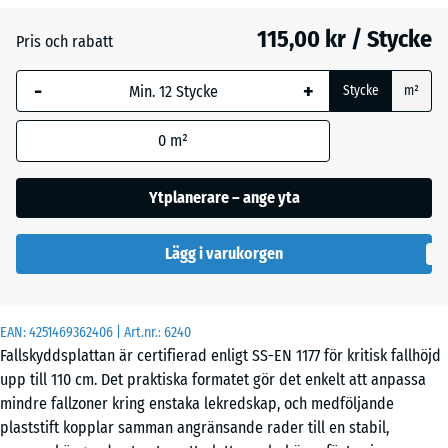
115,00 kr / Stycke
Pris och rabatt
Himmelsblå
+ 31,00 kr
-
+
Stycke
m²
Sandbeige
+ 35,00 kr
0
m²
Ytplanerare – ange yta
Skiffergrå
+ 31,00 kr
Lägg i varukorgen
Tegelröd
+ 1,00 kr
EAN:
4251469362406
| Art.nr.:
6240
Fallskyddsplattan är certifierad enligt SS-EN 1177 för kritisk fallhöjd
upp till 110 cm. Det praktiska formatet gör det enkelt att anpassa
mindre fallzoner kring enstaka lekredskap, och medföljande
plaststift kopplar samman angränsande rader till en stabil,