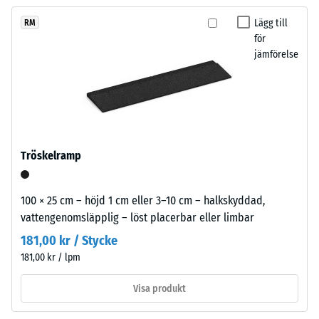
ännu
in
Skrymdensitet
utan att större delar av ytan behöver demonteras.
valts
- skalvärde 1 =
diskret
Lägg till
RM
för
upp till 780
för
i
produktjämförelsen.
kg/m³
jämförelse
moderna
utemiljöer
Stöt-, vibrations-
och
och
strama
stegljudsdämpning
arkitektoniska
– Skalvärde 3 =
tydlig dämpning
miljöer.
Tröskelramp
Halkskyddsklass
DS (EN 14041) -
Material
Skalvärde 3 =
100 × 25 cm – höjd 1 cm eller 3–10 cm – halkskyddad,
–
Friktionskoefficient
vattengenomsläpplig – löst placerbar eller limbar
Beståndsdelar
ca. 0,45
och
181,00 kr / Stycke
struktur
Nötningsbeständighet
181,00 kr / lpm
– Motstånd mot
abrasivt slitage –
Visa produkt
Skalevärde 4 =
Produkten
"utmärkt" (BS 7188)