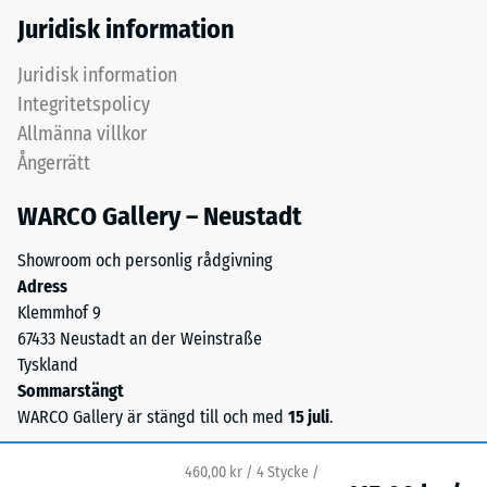
elasticitet,
Juridisk information
stötdämpning
och
/ 5
Juridisk information
god
Integritetspolicy
genomsläpplighet
Allmänna villkor
för
Ångerrätt
vatten.
Tryckhållfastheten
För
WARCO Gallery – Neustadt
hos
svarta
ett
och
Showroom och personlig rådgivning
material
antracitfärgade
Adress
beskriver
produkter
Klemmhof 9
dess
används
67433 Neustadt an der Weinstraße
motståndskraft
klart
Tyskland
mot
bindemedel.
Sommarstängt
lokal
WARCO Gallery är stängd till och med
15 juli
.
belastning.
Installation
Den
–
anger
460,00 kr / 4 Stycke /