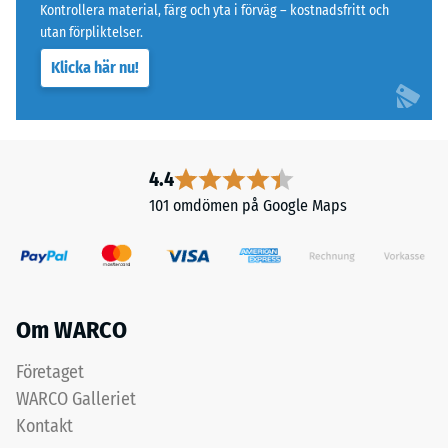
Kontrollera material, färg och yta i förväg – kostnadsfritt och
2
slitlagret
utan förpliktelser.
av
=
Klicka här nu!
fint
ca
granulat
0,75
ger
en
mm
tätare
4.4
kvarvarande
och
101 omdömen på Google Maps
inbuktning
halksäker
yta.
efter
Det
24
undre
timmars
lagret
Om WARCO
med
avlastning
grövre
Företaget
(BS
granulat
WARCO Galleriet
7188)
bidrar
Kontakt
till