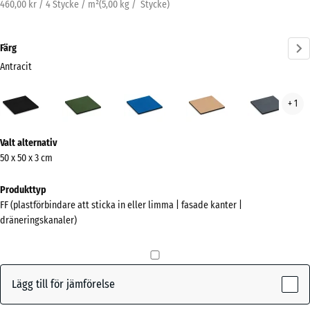
460,00 kr / 4 Stycke / m²
(
5,00
kg
/ Stycke)
Färg
Antracit
Antracit
Gräsgrön
Himmelsblå
Sandbeige
Skif
+ 1
(active)
Mer
Valt alternativ
information
50 x 50 x 3 cm
om
färgerna?
Produkttyp
FF (plastförbindare att sticka in eller limma | fasade kanter |
Visa
dräneringskanaler)
färgpalett
(active)
Antracit
Lägg till för jämförelse
Gräsgrön
+ 11,00 kr