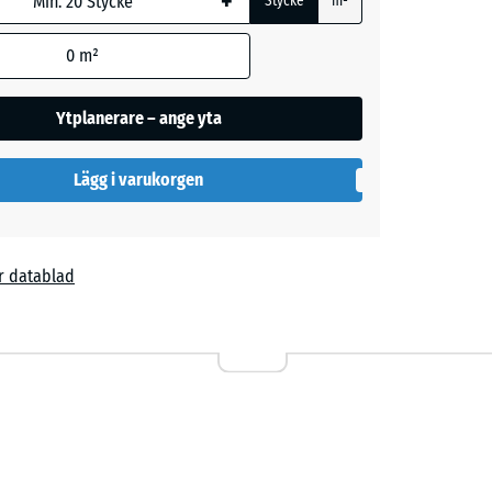
+
Stycke
m²
ige
+ 4,00 kr
0
m²
Ytplanerare – ange yta
rå
Lägg i varukorgen
d
- 30,00 kr
r datablad