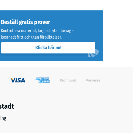
Beställ gratis prover
Kontrollera material, färg och yta i förväg –
kostnadsfritt och utan förpliktelser.
Klicka här nu!
stadt
ing