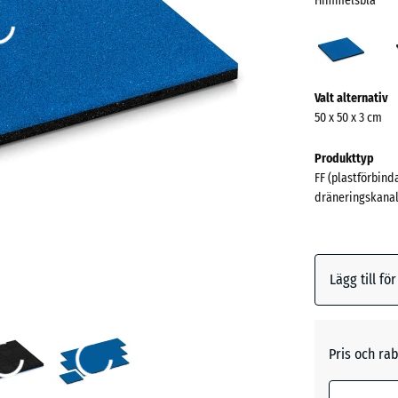
Himmelsblå
Himm
(acti
Mer
Valt alternativ
information
50 x 50 x 3 cm
om
färgerna?
Produkttyp
FF (plastförbind
Visa
dräneringskanal
färgpalett
Himmel
Lägg till fö
Antracit
Pris och rab
Gräsgrö