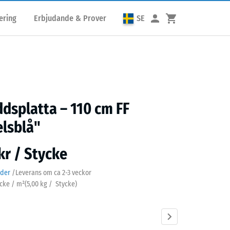
ering
Erbjudande & Prover
SE
ddsplatta – 110 cm FF
lsblå"
kr / Stycke
ader
/
Leverans om ca
2-3 veckor
ycke / m²
(
5,00
kg
/ Stycke)