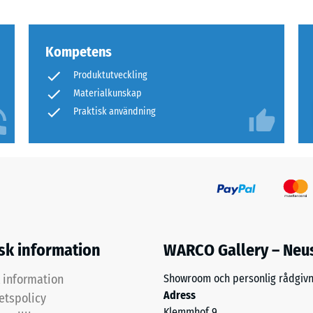
arande
tning
Kompetens
Produktutveckling
Materialkunskap
rs
Praktisk användning
tning
isk information
WARCO Gallery – Neu
k information
Showroom och personlig rådgivn
Adress
tetspolicy
Klemmhof 9