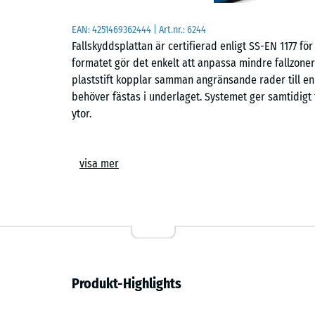
EAN:
4251469362444
| Art.nr.:
6244
Fallskyddsplattan är certifierad enligt SS-EN 1177 för 
formatet gör det enkelt att anpassa mindre fallzone
plaststift kopplar samman angränsande rader till en
behöver fästas i underlaget. Systemet ger samtidigt 
ytor.
Användningsområden
visa mer
Plattan används där fall från lekredskap eller aktivi
användningsområden är småbarnsområden, låga ruts
förskolor, skolor samt på offentliga och privata lekp
rehabiliteringsmiljöer där en mjuk och följsam yta u
vid steg.
Uppbyggnad och material
Produkt-Highlights
Plattan är uppbyggd av PU-bundet ELT-gummigranulat i