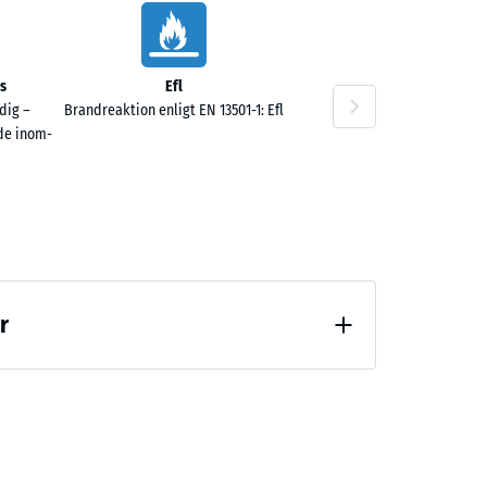
s
Efl
dig –
Brandreaktion enligt EN 13501-1: Efl
de inom-
r
vlastning (BS 7188)