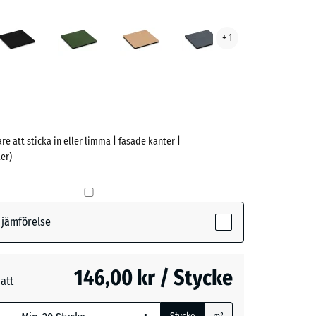
elsblå
Antracit
Gräsgrön
Sandbeige
Skiffergrå
+ 1
ve)
are att sticka in eller limma | fasade kanter |
er)
(active)
sblå
r jämförelse
- 31,00 kr
146,00 kr / Stycke
att
n
- 20,00 kr