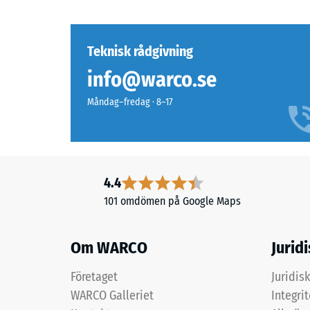
och
kvarv
struktur
inbuk
Teknisk rådgivning
efter
info@warco.se
Produkten
24
är
Måndag–fredag · 8–17
timma
uppbyggd
i
avlas
två
(BS
skikt
7188)
och
4.4
består
101 omdömen på Google Maps
av
svart
ELT-
Om WARCO
2 / 5
Jurid
granulat
från
Företaget
Juridis
återvunna
WARCO Galleriet
Integri
däck,