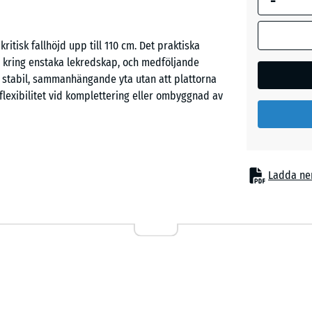
-
Sandbe
kritisk fallhöjd upp till 110 cm. Det praktiska
r kring enstaka lekredskap, och medföljande
 stabil, sammanhängande yta utan att plattorna
Skifferg
flexibilitet vid komplettering eller ombyggnad av
Tegelrö
tetsytor upp till 110 cm ska dämpas. Typiska
Ladda ne
chkanor, gungbrädor och balansredskap i
latser. Den förekommer även i terapi- och
nderlättar rörelseträning och minskar belastning
 två lager. Ett finare, komprimerat slitlager på