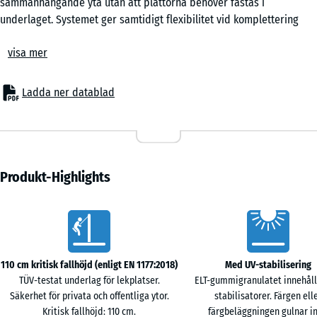
sammanhängande yta utan att plattorna behöver fästas i
underlaget. Systemet ger samtidigt flexibilitet vid komplettering
eller ombyggnad av ytor.
visa mer
Användningsområden
Plattan används där fall från lekredskap eller aktivitetsytor upp till
110 cm ska dämpas. Typiska användningsområden är
Ladda ner datablad
småbarnsområden, låga rutschkanor, gungbrädor och
balansredskap i förskolor, skolor samt på offentliga och privata
lekplatser. Den förekommer även i terapi- och rehabiliteringsmiljöer
där en mjuk och följsam yta underlättar rörelseträning och minskar
belastning vid steg.
Produkt-Highlights
Uppbyggnad och material
Plattan är uppbyggd av PU-bundet ELT-gummigranulat i två lager.
Vorteile
Ett finare, komprimerat slitlager på ovansidan ger en relativt jämn
yta med god friktion, medan det undre lagret består av grövre
granulat med lägre densitet som tar upp och fördelar belastning
110 cm kritisk fallhöjd (enligt EN 1177:2018)
Med UV-stabilisering
vid nedslag. Råmaterialet kommer från återvunna bildäck och binds
TÜV-testat underlag för lekplatser.
ELT-gummigranulatet innehåll
med polyuretan, vilket ger en homogen och elastisk struktur.
Säkerhet för privata och offentliga ytor.
stabilisatorer. Färgen ell
Undersida och dränering
Kritisk fallhöjd: 110 cm.
färgbeläggningen gulnar in