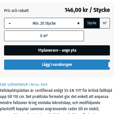
146,00 kr / Stycke
Pris och rabatt
Gräsgrön
- 20,00 kr
-
+
Stycke
m²
Himmelsblå
0
m²
Ytplanerare – ange yta
Sandbeige
+ 4,00 kr
Lägg i varukorgen
Tegelröd
- 30,00 kr
EAN:
4251469362451
| Art.nr.:
6245
Fallskyddsplattan är certifierad enligt SS-EN 1177 för kritisk fallhöjd
upp till 110 cm. Det praktiska formatet gör det enkelt att anpassa
mindre fallzoner kring enstaka lekredskap, och medföljande
plaststift kopplar samman angränsande rader till en stabil,