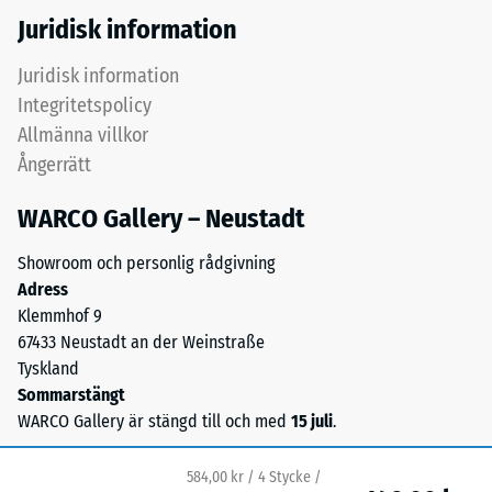
en
Juridisk information
tätare
och
/ 5
Juridisk information
halksäker
Integritetspolicy
yta.
Allmänna villkor
Det
Ångerrätt
undre
Tryckhållfastheten
lagret
WARCO Gallery – Neustadt
hos
med
ett
grövre
Showroom och personlig rådgivning
material
granulat
Adress
beskriver
bidrar
Klemmhof 9
dess
till
67433 Neustadt an der Weinstraße
motståndskraft
elasticitet,
Tyskland
mot
stötdämpning
Sommarstängt
lokal
och
WARCO Gallery är stängd till och med
15 juli
.
belastning.
god
Den
genomsläpplighet
anger
584,00 kr / 4 Stycke /
för