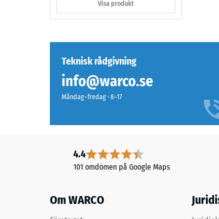
Visa produkt
hos
med
ett
UV-
material
stabiliserat
beskrive
polyuretan.
dess
Ytan
Teknisk rådgivning
motstån
har
info@warco.se
mot
en
lokal
öppen
Måndag–fredag · 8–17
belastni
porstruktur.
Den
Bärlagret
anger
består
i
av
vilken
grovt
4.4
utsträck
ELT-
101 omdömen på Google Maps
material
granulat
deforme
från
när
Om WARCO
Jurid
återvunna
en
däck,