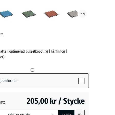
an
Atlantisk
Engelskt
Etna
Grå
+ 4
ve)
gräs
granit
 cm
latta | optimerad pusselkoppling | hårfin fog |
er)
active)
r jämförelse
k
205,00 kr / Stycke
att
t