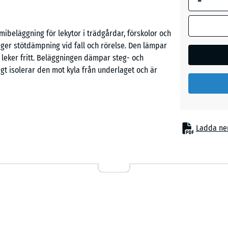
-
läggning för lekytor i trädgårdar, förskolor och
Etna
ger stötdämpning vid fall och rörelse. Den lämpar
er leker fritt. Beläggningen dämpar steg- och
gt isolerar den mot kyla från underlaget och är
Grå
granit
Lavende
ag utan fast infästning. Den kalibrerade
Ladda ne
lattorna och syns knappt tack vare att fasen
ästan osynlig. Tillskärningar kan göras med en
Mörkgrå
hov bytas ut eller kompletteras. Den öppna
granit
rinner bort och ytan kan användas året runt.
Terrakot
 fall och bidrar till en trygg lekmiljö. Samtidigt