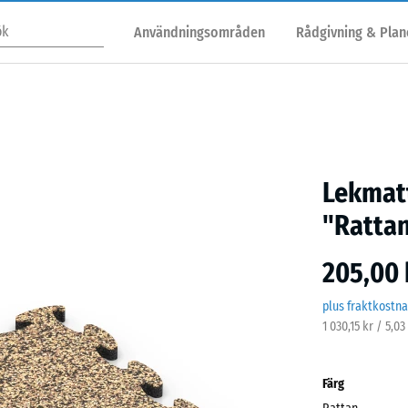
Användningsområden
Rådgivning & Plan
Lekmatt
"Ratta
205,00 
plus fraktkostn
1 030,15 kr / 5,0
Färg