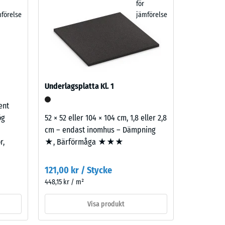
för
)
förelse
jämförelse
Underlagsplatta Kl. 1
ent
ög
52 × 52 eller 104 × 104 cm, 1,8 eller 2,8
cm – endast inomhus – Dämpning
r,
★, Bärförmåga ★★★
121,00 kr / Stycke
448,15 kr / m²
Visa produkt