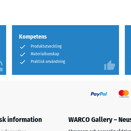
r
Kompetens
dskraft
Produktutveckling
Materialkunskap
ng.
Praktisk användning
ning
et
ras
isk information
WARCO Gallery – Neu