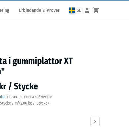
ering
Erbjudande & Prover
SE
a i gummiplattor XT
n"
kr / Stycke
ader
/
Leverans om ca
4-6 veckor
3 Stycke / m²
(
2,86
kg
/ Stycke)