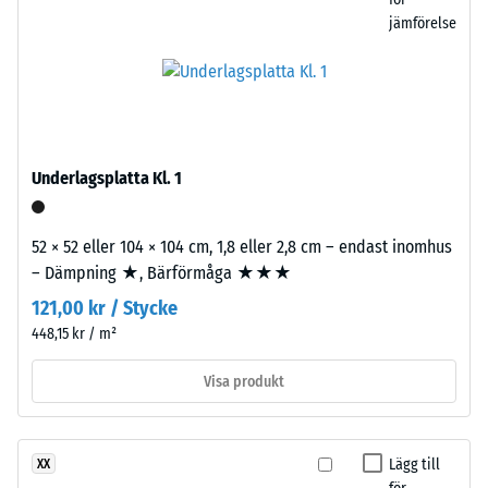
en enskild platta.
EPDM-
jämförelse
5
granulat
=
och
ca
bundet
med
0
polyuretan.
mm
EPDM
Underlagsplatta Kl. 1
kvarvarande
är
ett
inbuktning
52 × 52 eller 104 × 104 cm, 1,8 eller 2,8 cm – endast inomhus
genomfärgat
efter
– Dämpning ★, Bärförmåga ★★★
syntetgummi
24
baserat
121,00 kr / Stycke
på
448,15 kr / m²
timmars
etylen-
avlastning
Visa produkt
propylen-
(BS
dien-
gummi.
7188)
De
Lägg till
XX