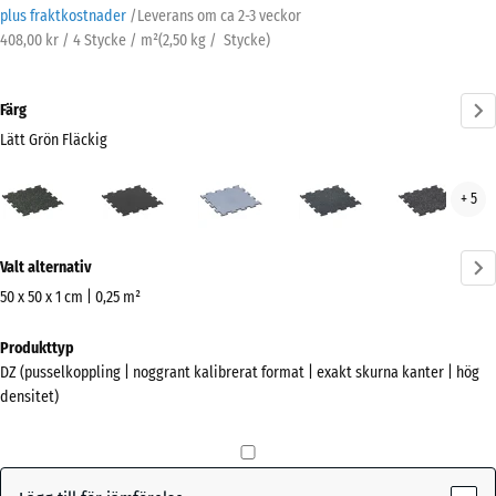
plus fraktkostnader
/
Leverans om ca
2-3 veckor
408,00 kr / 4 Stycke / m²
(
2,50
kg
/ Stycke)
Färg
Lätt Grön Fläckig
Lätt
Antracit
Dimgrå
Lätt
Lätt
+ 5
Grön
Blå
Grå
Fläckig
Sprakling
Sprä
Mer
(active)
Valt alternativ
information
om
50 x 50 x 1 cm | 0,25 m²
färgerna?
Mått
Produkttyp
för
Visa
DZ (pusselkoppling | noggrant kalibrerat format | exakt skurna kanter | hög
frakt
färgpalett
densitet)
530
Lätt
x
Grön
530
(active)
Fläckig
x