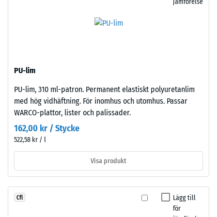
jämförelse
på
helst
hjul
på
eller
en
fötter
närliggande
på
platta.
olika
Tänderna
PU-lim
apparater.
griper
Tryckhållfastheten
PU-lim, 310 ml-patron. Permanent elastiskt polyuretanlim
tätt
bestäms
med hög vidhäftning. För inomhus och utomhus. Passar
samman
med
WARCO-plattor, lister och palissader.
och
hjälp
skapar
162,00 kr / Stycke
av
en
522,58 kr / l
testmetoden
fast,
enligt
Visa produkt
stabil
BS
förbindelse.
7188:1998.
Eftersom
En
kanterna
Lägg till
Cfl
testkropp
är
för
med