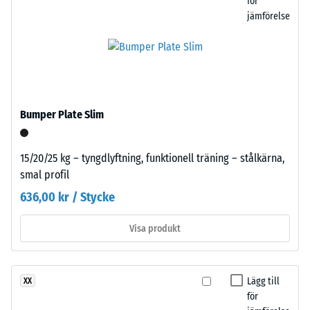
för
och
i
jämförelse
halksäkert
vilken
ytskikt.
utsträckning
materialet
deformeras
Installation
när
–
en
Bearbetning
Bumper Plate Slim
viss
–
kraft
Montering
15/20/25 kg – tyngdlyftning, funktionell träning – stålkärna,
appliceras.
smal profil
Ett
litet
636,00 kr / Stycke
intrycksdjup
indikerar
Visa produkt
hög
Plattorna
tryckhållfasthet,
skärs
medan
Lägg till
XX
ut
ett
för
med
större