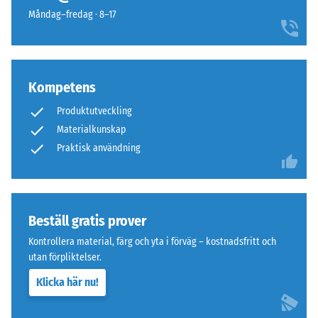
omärkliga;
Måndag–fredag · 8–17
105
ytan
kg).
verkar
Det
sammanhängande
resulterande
och
intrycksdjupet
Kompetens
enhetlig.
mäts
Produktutveckling
omedelbart
Materialkunskap
efter
Struktur
Praktisk användning
belastningen
på
och
undersidan
sedan
med
Beställ gratis prover
jämna
mellanrum
Kontrollera material, färg och yta i förväg – kostnadsfritt och
Undersidan
under
utan förpliktelser.
är
en
plan
Klicka här nu!
period
utan
på
presspräglad