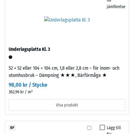
färgade
för
jämförelse
EPDM-
kornen
/ 5
framträder
som
små
färgade
Underlagsplatta Kl. 3
inslag
Tryckhållfastheten
i
hos
den
ett
52 × 52 eller 104 × 104 cm, 1,8 eller 2,8 cm – för inom- och
övervägande
material
utomhusbruk – Dämpning ★★★, Bärförmåga ★
svarta
beskriver
98,00 kr / Stycke
ytan.
dess
362,96 kr / m²
Den
motståndskraft
fina
mot
Visa produkt
kornstrukturen
lokal
ger
belastning.
ett
Den
Lägg till
BP
jämnt
anger