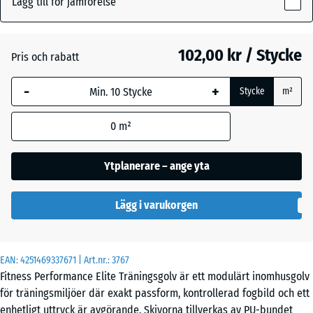
Lägg till för jämförelse
10
mm
Antracit
- 13,00 kr
102,00 kr / Stycke
Pris och rabatt
Den valda måtten med
blå markering används
-
+
Stycke
m²
för behovsberäkningen
Dimgrå
+ 22,00 kr
(om inte annat anges i
0
m²
produktinformationen).
Lätt Blå
50
Ytplanerare – ange yta
Sprakling
x
50
Lägg i varukorgen
x 1
Lätt Grå
cm
Spräcklig
|
0,25
EAN:
4251469337671
| Art.nr.:
3767
m²
Fitness Performance Elite Träningsgolv är ett modulärt inomhusgolv
Lätt
för träningsmiljöer där exakt passform, kontrollerad fogbild och ett
Gul
enhetligt uttryck är avgörande. Skivorna tillverkas av PU-bundet