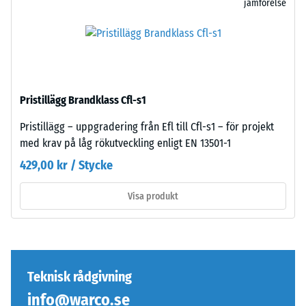
jämförelse
rätvinkligt
en
skurna
yta
–
på
utan
100
fas
mm²
–
(motsvarande
Pristillägg Brandklass Cfl-s1
uppstår
1
endast
cm²)
Pristillägg – uppgradering från Efl till Cfl-s1 – för projekt
en
pressas
med krav på låg rökutveckling enligt EN 13501-1
nätt
mot
429,00 kr / Stycke
knappt
ett
synlig
materialprov
Visa produkt
hårfog.
med
Vid
en
enhetlig
kraft
färgdesign
på
är
1000
Teknisk rådgivning
plattorna
N
info@warco.se
nästan
(cirka