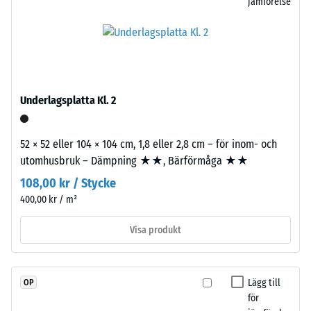
jämförelse
precision
intrycksdjup
från
visar
ett
på
större
en
format,
lägre
vilket
motståndskraft
Underlagsplatta Kl. 2
skapar
mot
pusselkopplingen
punktbelastningar.
längs
52 × 52 eller 104 × 104 cm, 1,8 eller 2,8 cm – för inom- och
Sådana
kanterna.
utomhusbruk – Dämpning ★★, Bärförmåga ★★
belastningar
Varje
108,00 kr / Stycke
kan
sida
uppstå
400,00 kr / m²
kan
från
anslutas
Visa produkt
exempelvis
till
högklackade
vilken
skor,
annan
möbelben,
Lägg till
OP
sida
för
planteringskärl
som