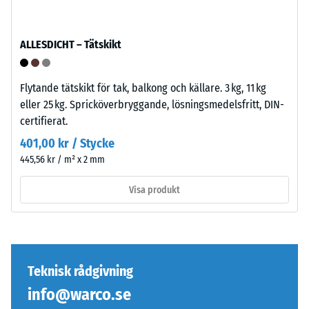
förbindelse
visar
och
på
förhindrar
ALLESDICHT – Tätskikt
en
glidning.
lägre
Plattan
motståndskraft
fungerar
Flytande tätskikt för tak, balkong och källare. 3 kg, 11 kg
mot
som
eller 25 kg. Spricköverbryggande, lösningsmedelsfritt, DIN-
punktbelastningar.
ytterskikt
certifierat.
Sådana
i
401,00 kr / Stycke
belastningar
lagerkomplex:
445,56 kr / m² x 2 mm
kan
flera
uppstå
skikt
Visa produkt
från
läggs
exempelvis
ovanpå,
högklackade
kopplingen
skor,
håller
möbelben,
övre
Teknisk rådgivning
planteringskärl
skiktet
info@warco.se
på
på