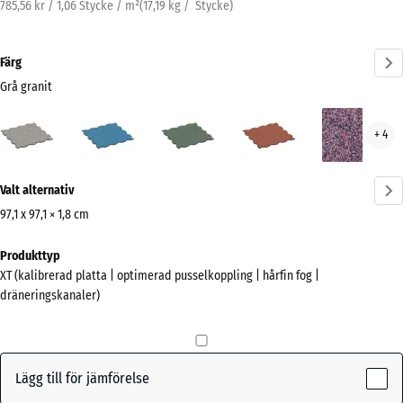
785,56 kr / 1,06 Stycke / m²
(
17,19
kg
/ Stycke)
Färg
Grå granit
Grå
Atlantisk
Engelskt
Etna
Lave
+ 4
granit
gräs
(active)
Mer
Valt alternativ
information
om
97,1 x 97,1 × 1,8 cm
färgerna?
Mått
Produkttyp
för
Visa
XT (kalibrerad platta | optimerad pusselkoppling | hårfin fog |
frakt
färgpalett
dräneringskanaler)
1010
Grå
x
(active)
granit
1010
x
Lägg till för jämförelse
18