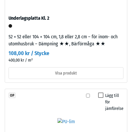
stabiliserat
=
polyuretan.
Den
ca
Underlagsplatta Kl. 2
täta
0,25
ytan
mm
52 × 52 eller 104 × 104 cm, 1,8 eller 2,8 cm – för inom- och
ger
utomhusbruk – Dämpning ★★, Bärförmåga ★★
ett
kvarvarande
lugnt
108,00 kr / Stycke
inbuktning
och
400,00 kr / m²
efter
jämnt
ytuttryck.
Visa produkt
24
Bärlagret
timmars
består
avlastning
av
Lägg till
OP
fint
(BS
för
ELT-
jämförelse
7188)
granulat
från
återvunna