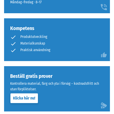
hjul
Måndag–fredag · 8–17
plats.
eller
Utan
fötter
fas
på
uppstår
olika
Kompetens
endast
apparater.
en
Tryckhållfastheten
Produktutveckling
knappt
bestäms
Materialkunskap
synlig
med
Praktisk användning
hårfog.
hjälp
av
Struktur
testmetoden
på
enligt
Beställ gratis prover
undersidan
BS
Kontrollera material, färg och yta i förväg – kostnadsfritt och
7188:1998.
utan förpliktelser.
En
testkropp
Klicka här nu!
med
en
Undersidan