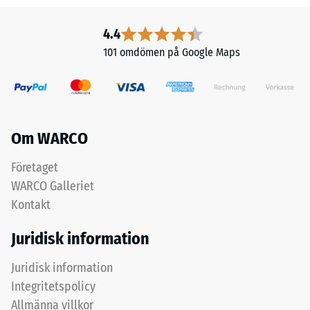
yta
är
på
utformad
4.4
100
med
101 omdömen på Google Maps
mm²
fyrkantiga
(motsvarande
stödfötter
1
ordnade
cm²)
diagonalt.
pressas
Mellan
Om WARCO
mot
stödföterna
ett
löper
Företaget
materialprov
breda,
WARCO Galleriet
med
grunda
Kontakt
en
dräneringskanaler.
kraft
I
Juridisk information
på
ytterområden
1000
och
Juridisk information
N
fuktiga
Integritetspolicy
(cirka
miljöer
Allmänna villkor
105