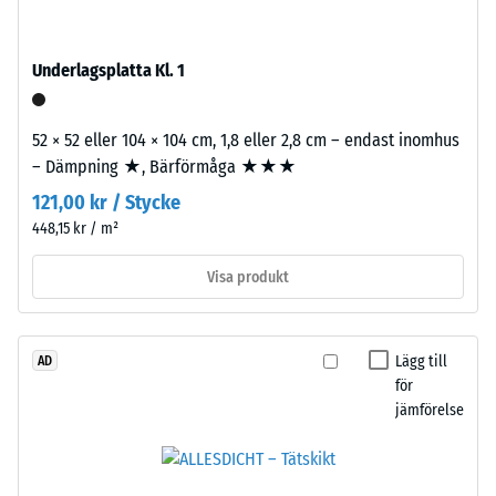
vilken
Montering
utsträckning
materialet
Underlagsplatta Kl. 1
deformeras
när
52 × 52 eller 104 × 104 cm, 1,8 eller 2,8 cm – endast inomhus
en
– Dämpning ★, Bärförmåga ★★★
viss
Pusselkopplingen
kraft
121,00 kr / Stycke
är
appliceras.
448,15 kr / m²
utformad
Ett
med
litet
Visa produkt
rundade
intrycksdjup
tänder
indikerar
på
hög
Lägg till
AD
fyra
tryckhållfasthet,
för
sidor.
medan
jämförelse
Tandformen
ett
ger
större
stabil
intrycksdjup