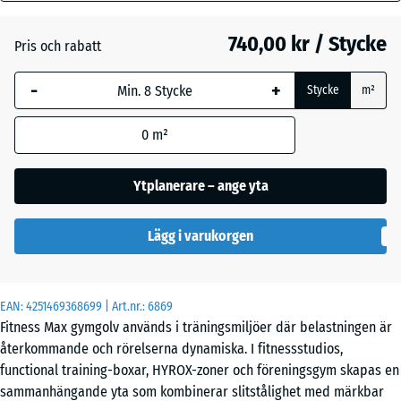
mm
Atlantisk
740,00 kr / Stycke
Pris och rabatt
Den valda måtten med
blå markering används
Engelskt
-
+
Stycke
m²
för behovsberäkningen
gräs
(om inte annat anges i
0
m²
produktinformationen).
Etna
97,1
Ytplanerare – ange yta
x
97,1
Lavendel
Lägg i varukorgen
×
1,8
cm
Mörkgrå
EAN:
4251469368699
| Art.nr.:
6869
granit
Fitness Max gymgolv används i träningsmiljöer där belastningen är
44,6
återkommande och rörelserna dynamiska. I fitnessstudios,
x
functional training-boxar, HYROX-zoner och föreningsgym skapas en
44,6
sammanhängande yta som kombinerar slitstålighet med märkbar
Rattan
- 545,00 kr