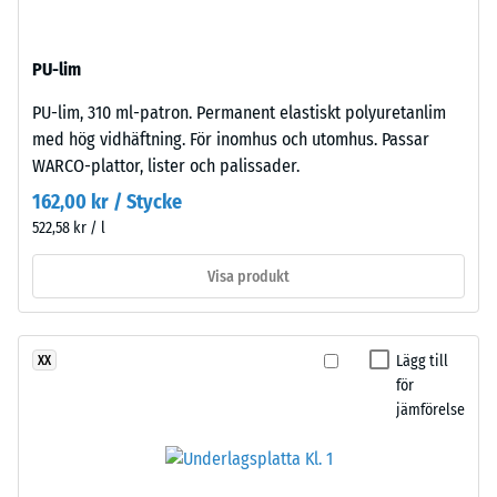
däck
/ 5
och
PU-lim
är
pressat
PU-lim, 310 ml-patron. Permanent elastiskt polyuretanlim
med
med hög vidhäftning. För inomhus och utomhus. Passar
hög
Tryckhållfastheten
WARCO-plattor, lister och palissader.
densitet
hos
162,00 kr / Stycke
för
ett
522,58 kr / l
en
material
stabil
beskriver
Visa produkt
och
dess
kompakt
motståndskraft
uppbyggnad.
mot
Lägg till
XX
lokal
för
belastning.
Installation
jämförelse
Den
–
anger
Bearbetning
i
–