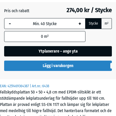
gräs
274,00 kr / Stycke
Pris och rabatt
-
+
Etna
Stycke
m²
0
m²
Grå
granit
Ytplanerare – ange yta
Lägg i varukorgen
Lavendel
EAN:
4251469364387
| Art.nr.:
6438
Mörkgrå
- 2,00 kr
Fallskyddsplattan 50 × 50 × 4,8 cm med EPDM-slitskikt är ett
granit
stötdämpande lekplatsunderlag för fallhöjder upp till 160 cm.
Plattan är provad enligt SS-EN 1177 och lämpar sig för lekplatser
med medelhög till högre fallhöjd. Det hanterbara formatet och de
Rattan