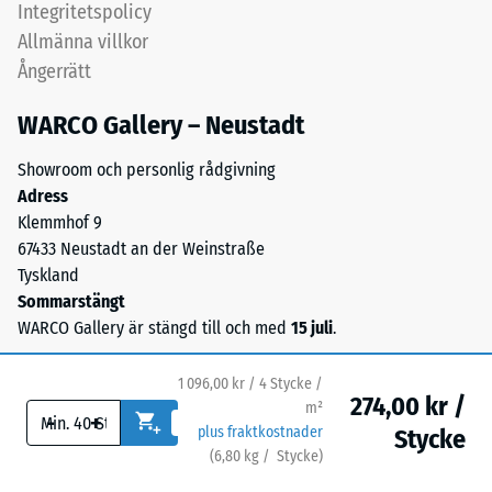
Integritetspolicy
1
Den
Allmänna villkor
öppna
=
Ångerrätt
porstrukturen
ca
ger
WARCO Gallery – Neustadt
1
en
vattengenomsläpplig
mm
Showroom och personlig rådgivning
yta
Adress
kvarvarande
med
Klemmhof 9
inbuktning
bra
67433 Neustadt an der Weinstraße
grepp.
efter
Tyskland
Bärlagret
Sommarstängt
24
består
WARCO Gallery är stängd till och med
15 juli
.
timmars
av
ELT-
avlastning
1 096,00 kr / 4 Stycke /
granulat
274,00 kr /
(BS
m²
-
+
från
plus fraktkostnader
Stycke
7188)
återvunna
(
6,80
kg
/ Stycke)
Trygga golv.
däck