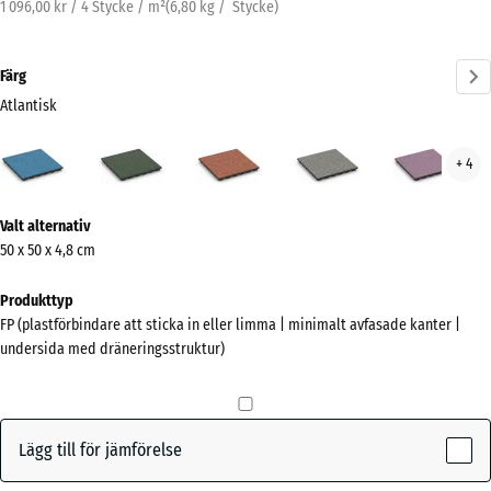
1 096,00 kr / 4 Stycke / m²
(
6,80
kg
/ Stycke)
Färg
Atlantisk
Atlantisk
Engelskt
Etna
Grå
Lave
+ 4
(active)
gräs
granit
Mer
Valt alternativ
information
50 x 50 x 4,8 cm
om
färgerna?
Produkttyp
FP (plastförbindare att sticka in eller limma | minimalt avfasade kanter |
Visa
undersida med dräneringsstruktur)
färgpalett
(active)
Atlantisk
Lägg till för jämförelse
Engelskt