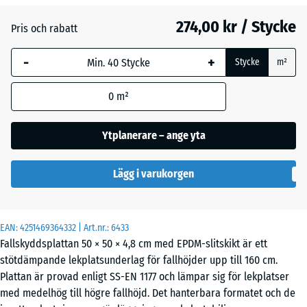
Atlantisk
274,00 kr / Stycke
Pris och rabatt
-
+
Etna
Stycke
m²
0
m²
Grå
granit
Ytplanerare – ange yta
Lägg i varukorgen
Lavendel
EAN:
4251469364332
| Art.nr.:
6433
Mörkgrå
- 2,00 kr
Fallskyddsplattan 50 × 50 × 4,8 cm med EPDM-slitskikt är ett
granit
stötdämpande lekplatsunderlag för fallhöjder upp till 160 cm.
Plattan är provad enligt SS-EN 1177 och lämpar sig för lekplatser
med medelhög till högre fallhöjd. Det hanterbara formatet och de
Rattan