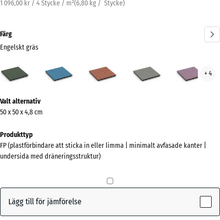
1 096,00 kr / 4 Stycke / m²
(
6,80
kg
/ Stycke)
Färg
Engelskt gräs
Engelskt
Atlantisk
Etna
Grå
Lave
+ 4
gräs
granit
(active)
Mer
Valt alternativ
information
50 x 50 x 4,8 cm
om
färgerna?
Produkttyp
FP (plastförbindare att sticka in eller limma | minimalt avfasade kanter |
Visa
undersida med dräneringsstruktur)
färgpalett
Engelskt
(active)
gräs
Lägg till för jämförelse