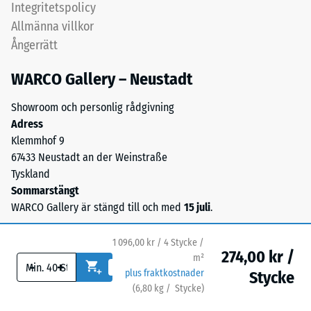
Integritetspolicy
1
porstrukturen
Allmänna villkor
ger
=
Ångerrätt
en
ca
vattengenomsläpplig
WARCO Gallery – Neustadt
1
yta
med
mm
Showroom och personlig rådgivning
bra
Adress
kvarvarande
grepp.
Klemmhof 9
inbuktning
Bärlagret
67433 Neustadt an der Weinstraße
består
efter
Tyskland
av
Sommarstängt
24
ELT-
WARCO Gallery är stängd till och med
15 juli
.
timmars
granulat
från
avlastning
1 096,00 kr / 4 Stycke /
återvunna
274,00 kr /
(BS
m²
-
+
däck
plus fraktkostnader
Stycke
7188)
med
(
6,80
kg
/ Stycke)
Trygga golv.
medelfin