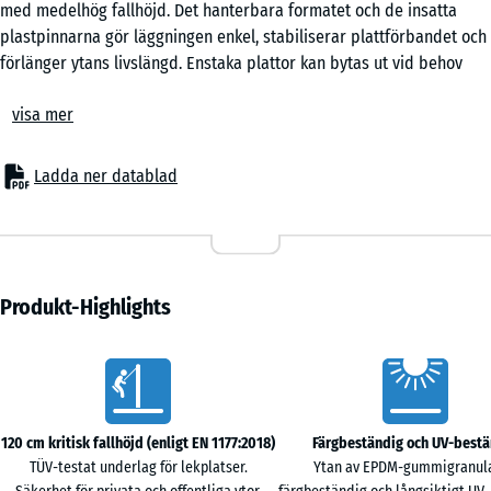
med medelhög fallhöjd. Det hanterbara formatet och de insatta
Rattan
plastpinnarna gör läggningen enkel, stabiliserar plattförbandet och
förlänger ytans livslängd. Enstaka plattor kan bytas ut vid behov
utan att hela ytan behöver tas upp.
Terrakotta
visa mer
Användningsområden
Den 4 cm tjocka fallskyddsplattan skyddar barn mot fallskador
under lekredskap med medelhög uppbyggnad – till exempel
Ladda ner datablad
Travertin
gungor, rutschkanor, balansbanor och mindre klätterställningar.
Typiska platser är förskolor, skolgårdar samt offentliga och privata
lekplatser. Underlaget används också inom terapi, rehabilitering
och omsorg, särskilt där huden ofta kommer i kontakt med ytan.
Uppbyggnad och gummiskikt
Produkt-Highlights
Plattan är tvålagerskonstruerad. Det elastiska bärskiktet av PU-
bundet ELT-gummigranulat står för stötdämpningen, medan EPDM-
Vorteile
slitskiktet ger en färgbeständig och väderbeständig yta. EPDM är ett
färgstabilt syntetgummi som behåller kulören även vid kraftig
solstrålning. Den genomgående fasade kanten ger en jämn och
120 cm kritisk fallhöjd (enligt EN 1177:2018)
Färgbeständig och UV-best
prydlig fogbild mellan plattorna.
TÜV-testat underlag för lekplatser.
Ytan av EPDM-gummigranula
Undersida och vattenavledning