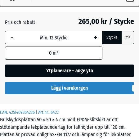
Atlantisk
265,00 kr / Stycke
Pris och rabatt
-
+
Engelskt
Stycke
m²
gräs
0
m²
Etna
Ytplanerare – ange yta
Lägg i varukorgen
Grå
granit
EAN:
4251469364226
| Art.nr.:
6422
Fallskyddsplattan 50 × 50 × 4 cm med EPDM-slitskikt är ett
Lavendel
stötdämpande lekplatsunderlag för fallhöjder upp till 120 cm.
Plattan är provad enligt SS-EN 1177 och lämpar sig för lekplatser