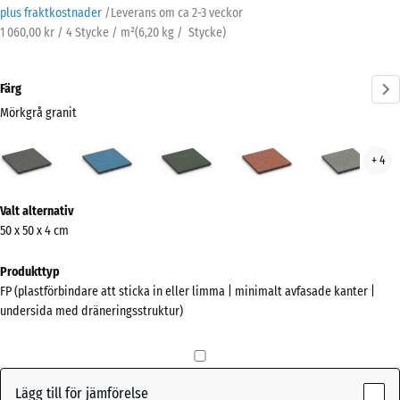
plus fraktkostnader
/
Leverans om ca
2-3 veckor
1 060,00 kr / 4 Stycke / m²
(
6,20
kg
/ Stycke)
Färg
Mörkgrå granit
Mörkgrå
Atlantisk
Engelskt
Etna
Grå
+ 4
granit
gräs
gran
(active)
Mer
Valt alternativ
information
50 x 50 x 4 cm
om
färgerna?
Produkttyp
FP (plastförbindare att sticka in eller limma | minimalt avfasade kanter |
Visa
undersida med dräneringsstruktur)
färgpalett
Mörkgrå
(active)
granit
Lägg till för jämförelse