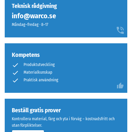
7188)
har
EPDM-
Teknisk rådgivning
ännu
gummigranulat
Skrymdensitet
info@warco.se
valts
- skalvärde 1 =
i
för
upp till 780
Måndag–fredag · 8–17
flera
produktjämförelsen.
kg/m³
grå
nyanser
Stöt-, vibrations-
tillsammans
och
med
Kompetens
stegljudsdämpning
svart
– Skalvärde 4 =
Produktutveckling
stark dämpning
granulat
Materialkunskap
och
Halkskyddsklass
Praktisk användning
klart,
DS (EN 14041) -
UV-
Skalvärde 4 =
stabiliserat
Friktionskoefficient
PU-
ca. 0,53
Beställ gratis prover
bindemedel.
Nötningsbeständighet
Blandningen
Kontrollera material, färg och yta i förväg – kostnadsfritt och
– Motstånd mot
skapar
utan förpliktelser.
abrasivt slitage –
ett