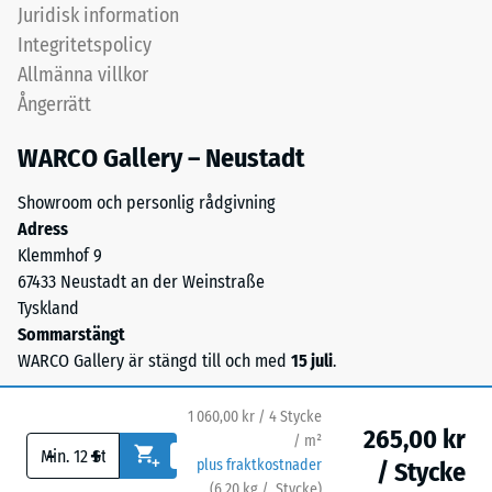
är
Juridisk information
Skalvärde
helt
Integritetspolicy
1
integrerade
Allmänna villkor
i
=
Ångerrätt
granulatet
ca
förblir
WARCO Gallery – Neustadt
1
färgtonen
stabil
mm
Showroom och personlig rådgivning
även
Adress
kvarvarande
vid
Klemmhof 9
inbuktning
UV-
67433 Neustadt an der Weinstraße
exponering
efter
Tyskland
och
Sommarstängt
24
slitage.
WARCO Gallery är stängd till och med
15 juli
.
timmars
avlastning
Material
1 060,00 kr / 4 Stycke
265,00 kr
(BS
/ m²
–
-
+
plus fraktkostnader
/ Stycke
Beståndsdelar
7188)
(
6,20
kg
/ Stycke)