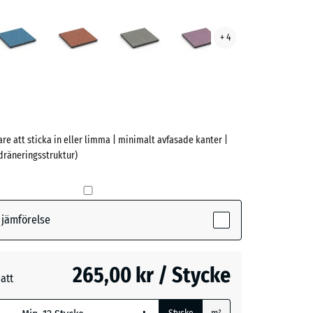
skt
Atlantisk
Etna
Grå
Lavendel
+ 4
granit
ve)
are att sticka in eller limma | minimalt avfasade kanter |
räneringsstruktur)
t
ive)
r jämförelse
k
265,00 kr / Stycke
att