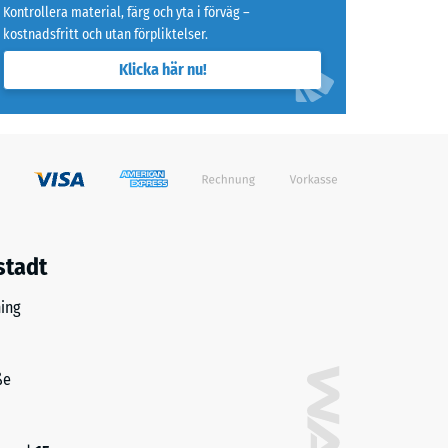
Kontrollera material, färg och yta i förväg –
kostnadsfritt och utan förpliktelser.
)
Klicka här nu!
stadt
ing
ße