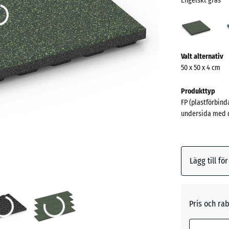
Engelskt gräs
Engel
gräs
(acti
Mer
Valt alternativ
information
50 x 50 x 4 cm
om
färgerna?
Produkttyp
FP (plastförbind
Visa
undersida med d
färgpalett
Engelsk
(act
gräs
Lägg till fö
Atlantis
Pris och rab
Etna