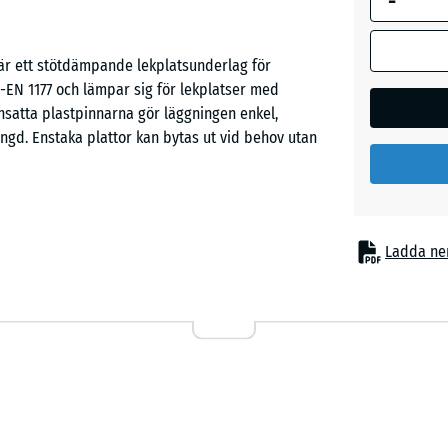
-
 är ett stötdämpande lekplatsunderlag för
Grå
SS-EN 1177 och lämpar sig för lekplatser med
granit
nsatta plastpinnarna gör läggningen enkel,
ängd. Enstaka plattor kan bytas ut vid behov utan
Lavende
Mörkgrå
t fallskador under lekredskap med medelhög
Ladda ne
granit
nsbanor och mindre klätterställningar. Typiska
 privata lekplatser. Underlaget används också inom
n ofta kommer i kontakt med ytan.
Rattan
Terrakot
iktet av PU-bundet ELT-gummigranulat står för
beständig och väderbeständig yta. EPDM är ett