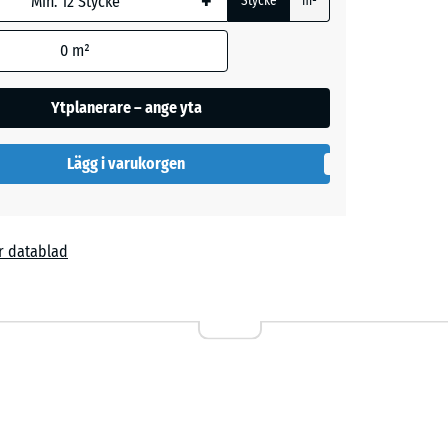
+
Stycke
m²
0
m²
Ytplanerare – ange yta
Lägg i varukorgen
l
r datablad
ta