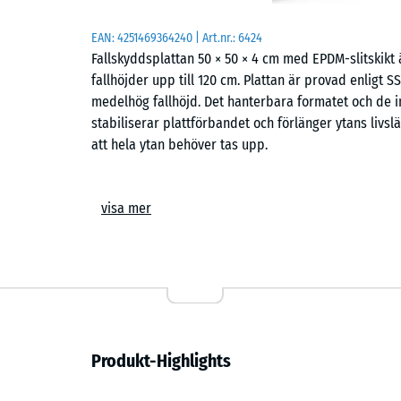
EAN:
4251469364240
| Art.nr.:
6424
Fallskyddsplattan 50 × 50 × 4 cm med EPDM-slitskikt
fallhöjder upp till 120 cm. Plattan är provad enligt 
medelhög fallhöjd. Det hanterbara formatet och de i
stabiliserar plattförbandet och förlänger ytans livsl
att hela ytan behöver tas upp.
Användningsområden
visa mer
Den 4 cm tjocka fallskyddsplattan skyddar barn mo
uppbyggnad – till exempel gungor, rutschkanor, bala
platser är förskolor, skolgårdar samt offentliga och
terapi, rehabilitering och omsorg, särskilt där hude
Uppbyggnad och gummiskikt
Produkt-Highlights
Plattan är tvålagerskonstruerad. Det elastiska bärsk
stötdämpningen, medan EPDM-slitskiktet ger en färg