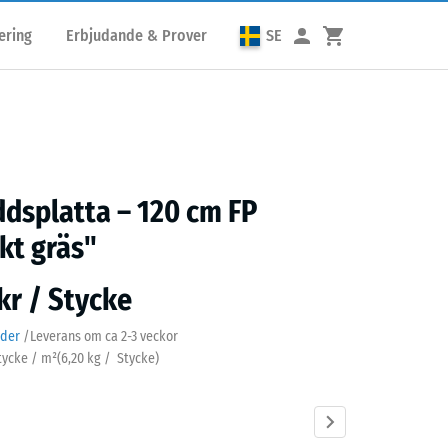
ering
Erbjudande & Prover
SE
ddsplatta – 120 cm FP
kt gräs"
kr / Stycke
ader
/
Leverans om ca
2-3 veckor
Stycke / m²
(
6,20
kg
/ Stycke)