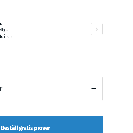
n
s
dig –
de inom-
r
stning (BS 7188)
Beställ gratis prover