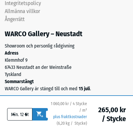
Integritetspolicy
1
porstrukturen
Allmänna villkor
ger
=
Ångerrätt
en
ca
vattengenomsläpplig
WARCO Gallery – Neustadt
1
yta
med
mm
Showroom och personlig rådgivning
bra
Adress
kvarvarande
grepp.
Klemmhof 9
inbuktning
Bärlagret
67433 Neustadt an der Weinstraße
består
efter
Tyskland
av
Sommarstängt
24
ELT-
WARCO Gallery är stängd till och med
15 juli
.
timmars
granulat
från
avlastning
1 060,00 kr / 4 Stycke
återvunna
265,00 kr
(BS
/ m²
-
+
däck
plus fraktkostnader
/ Stycke
7188)
med
(
6,20
kg
/ Stycke)
Trygga golv.
medelfin