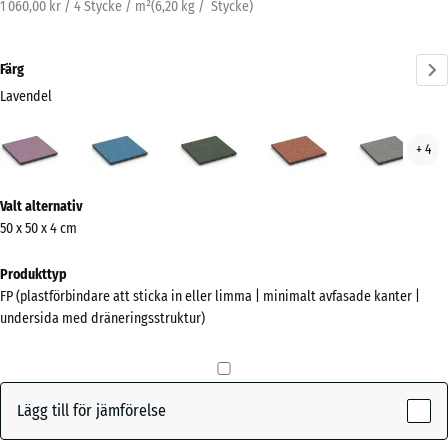
1 060,00 kr / 4 Stycke / m²
(
6,20
kg
/ Stycke)
Färg
Lavendel
Lavendel
Atlantisk
Engelskt
Etna
Grå
+ 4
(active)
gräs
gran
Mer
Valt alternativ
information
50 x 50 x 4 cm
om
färgerna?
Produkttyp
FP (plastförbindare att sticka in eller limma | minimalt avfasade kanter |
Visa
undersida med dräneringsstruktur)
färgpalett
(active)
Lavendel
Lägg till för jämförelse
Atlantisk