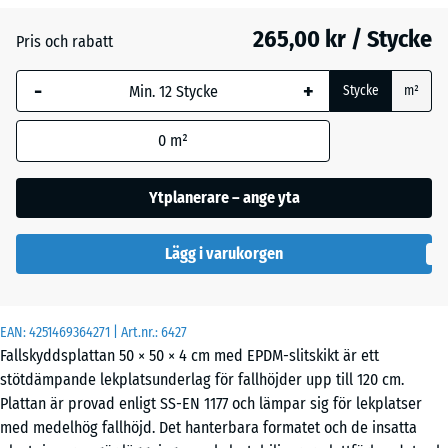
265,00 kr / Stycke
Pris och rabatt
Engelskt
-
+
gräs
Stycke
m²
0
m²
Etna
Ytplanerare – ange yta
Grå
Lägg i varukorgen
granit
EAN:
4251469364271
| Art.nr.:
6427
Mörkgrå
Fallskyddsplattan 50 × 50 × 4 cm med EPDM-slitskikt är ett
granit
stötdämpande lekplatsunderlag för fallhöjder upp till 120 cm.
Plattan är provad enligt SS-EN 1177 och lämpar sig för lekplatser
med medelhög fallhöjd. Det hanterbara formatet och de insatta
Rattan