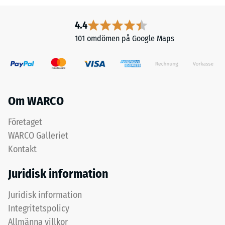
-
svart
ELT-
Skalvärde
4.4
granulat
2
101 omdömen på Google Maps
från
=
återvunna
däck,
ca
bundet
0,75
med
Om WARCO
mm
polyuretan.
Den
kvarvarande
Företaget
öppna
inbuktning
WARCO Galleriet
och
Kontakt
efter
grova
strukturen
24
Juridisk information
ger
timmars
en
Juridisk information
avlastning
halksäker
Integritetspolicy
yta
(BS
Allmänna villkor