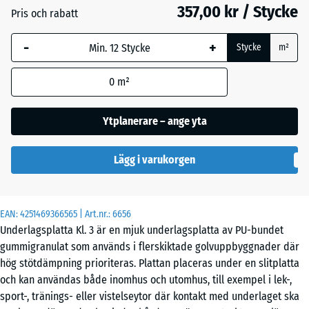
mm
357,00 kr / Stycke
Pris och rabatt
Den valda måtten med
-
+
blå markering används
Stycke
m²
för behovsberäkningen
(om inte annat anges i
0
m²
produktinformationen).
Ytplanerare – ange yta
104
x
104
Lägg i varukorgen
x
1,8
cm
EAN:
4251469366565
| Art.nr.:
6656
Underlagsplatta Kl. 3 är en mjuk underlagsplatta av PU-bundet
gummigranulat som används i flerskiktade golvuppbyggnader där
52
hög stötdämpning prioriteras. Plattan placeras under en slitplatta
x
och kan användas både inomhus och utomhus, till exempel i lek-,
52
sport-, tränings- eller vistelseytor där kontakt med underlaget ska
- 259,00 kr