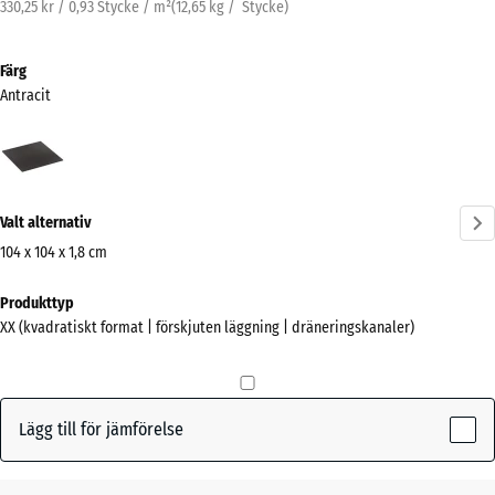
330,25 kr / 0,93 Stycke / m²
(
12,65
kg
/ Stycke)
Färg
Antracit
Antracit
(active)
Valt alternativ
104 x 104 x 1,8 cm
Mått
Produkttyp
för
XX (kvadratiskt format | förskjuten läggning | dräneringskanaler)
frakt
1040
x
1040
Lägg till för jämförelse
x
18