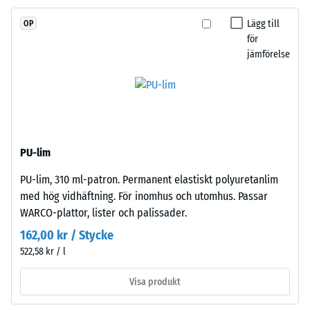
1
har
Lägg till
OP
en
=
för
öppen
jämförelse
ca
porstruktur.
1
Bärlagret
består
mm
av
kvarvarande
grovt
inbuktning
ELT-
PU-lim
granulat
efter
PU-lim, 310 ml-patron. Permanent elastiskt polyuretanlim
från
24
med hög vidhäftning. För inomhus och utomhus. Passar
återvunna
timmars
WARCO-plattor, lister och palissader.
däck,
bundet
162,00 kr / Stycke
avlastning
med
522,58 kr / l
(BS
polyuretan
7188)
och
Visa produkt
pressat