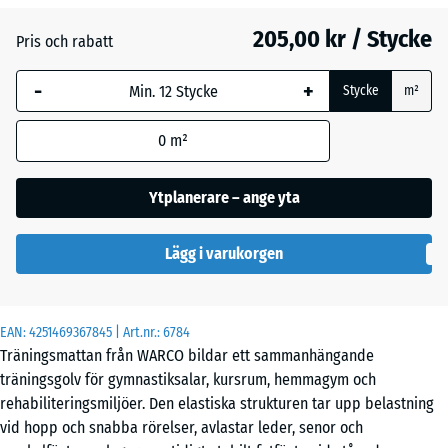
205,00 kr / Stycke
Pris och rabatt
Engelskt
-
+
gräs
Stycke
m²
0
m²
Etna
Ytplanerare – ange yta
Grå
Lägg i varukorgen
granit
EAN:
4251469367845
| Art.nr.:
6784
Lavendel
Träningsmattan från WARCO bildar ett sammanhängande
träningsgolv för gymnastiksalar, kursrum, hemmagym och
rehabiliteringsmiljöer. Den elastiska strukturen tar upp belastning
Mörkgrå
vid hopp och snabba rörelser, avlastar leder, senor och
granit