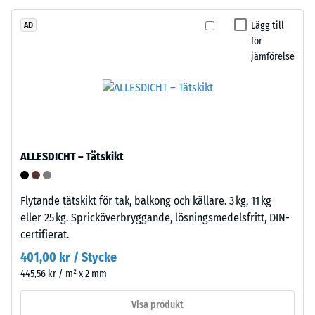
i
vilken
Lägg till
AD
Pusselkopplingen
utsträckning
för
jämförelse
är
materialet
utformad
deformeras
med
när
rundade
en
tänder
viss
på
kraft
ALLESDICHT – Tätskikt
fyra
appliceras.
sidor.
Ett
Tandformen
litet
Flytande tätskikt för tak, balkong och källare. 3 kg, 11 kg
ger
intrycksdjup
eller 25 kg. Spricköverbryggande, lösningsmedelsfritt, DIN-
stabil
indikerar
certifierat.
förbindelse
hög
401,00 kr / Stycke
och
tryckhållfasthet,
445,56 kr / m² x 2 mm
förhindrar
medan
glidning.
ett
Visa produkt
Plattan
större