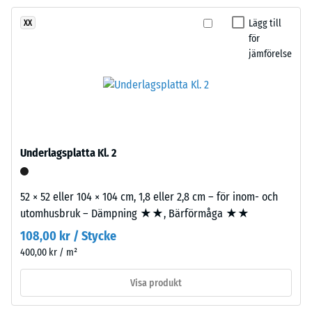
tvåskiktskonstruktion.
Lägg till
XX
Vattengenomsläpplighet
Slitlagret
för
(EN 12616) – Skala 5 =
består
jämförelse
Infiltration ca 1000
av
mm/t (1000 l/t/m²)
cirka
3,3
Halkskydd (EN 16165) –
mm
Skalvärde 4 =
tjockt
medelacceptansvinkel
ca 16°, grupp R10
EPDM-
Underlagsplatta Kl. 2
granulat
Värmeisolering –
av
Skalvärde 2 =
ny
52 × 52 eller 104 × 104 cm, 1,8 eller 2,8 cm – för inom- och
Värmeledningsförmåga
råvara,
utomhusbruk – Dämpning ★★, Bärförmåga ★★
ca. 0,12 W/(m·K)
bundet
108,00 kr / Stycke
Frostbeständig
med
400,00 kr / m²
Tryckhållfasthet
UV-
stabiliserat
-
Visa produkt
polyuretan.
Skalvärde
Ytan