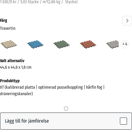
1 030,15 kr / 5,03 Stycke / m²
(
2,86
kg
/ Stycke)
Färg
Travertin
Travertin
Atlantisk
Engelskt
Etna
Grå
+ 4
(active)
gräs
gran
Mer
Valt alternativ
information
44,6 x 44,6 x 1,8 cm
om
färgerna?
Produkttyp
XT (kalibrerad platta | optimerad pusselkoppling | hårfin fog |
Visa
dräneringskanaler)
färgpalett
(active)
Travertin
Lägg till för jämförelse
Atlantisk