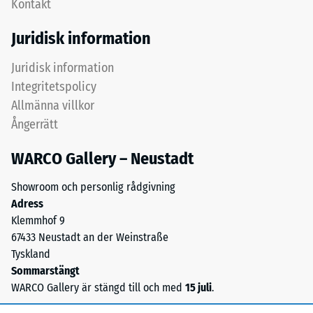
Kontakt
stödfötter
en
ordnade
yta
Juridisk information
diagonalt.
på
Mellan
100
Juridisk information
stödföterna
mm²
Integritetspolicy
löper
(motsvarande
Allmänna villkor
breda,
1
Ångerrätt
grunda
cm²)
dräneringskanaler.
pressas
WARCO Gallery – Neustadt
I
mot
ytterområden
ett
Showroom och personlig rådgivning
och
materialprov
Adress
fuktiga
med
Klemmhof 9
miljöer
en
67433 Neustadt an der Weinstraße
kan
kraft
Tyskland
vatten
på
Sommarstängt
rinna
1000
WARCO Gallery är stängd till och med
15 juli
.
bort
N
med
(cirka