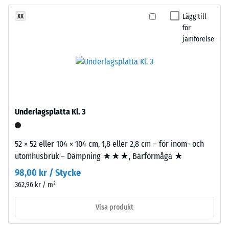
ännu
ger
Skrymdensitet
valts
- skalvärde 1 =
ett
Lägg till
XX
för
upp till 780
för
varmt
produktjämförelsen.
kg/m³
jämförelse
uttryck
inspirerat
Stöt-, vibrations-
av
och
ljus
stegljudsdämpning
natursten.
– Skalvärde 2 =
behaglig dämpning
Underlagsplatta Kl. 3
Halkskyddsklass
Material
DS (EN 14041) -
–
Skalvärde 4 =
52 × 52 eller 104 × 104 cm, 1,8 eller 2,8 cm – för inom- och
Beståndsdelar
Friktionskoefficient
utomhusbruk – Dämpning ★★★, Bärförmåga ★
och
ca. 0,53
struktur
98,00 kr / Stycke
Nötningsbeständighet
362,96 kr / m²
– Motstånd mot
Produkten
abrasivt slitage –
Visa produkt
har
Skalevärde 2 = "bra"
en
(BS 7188)