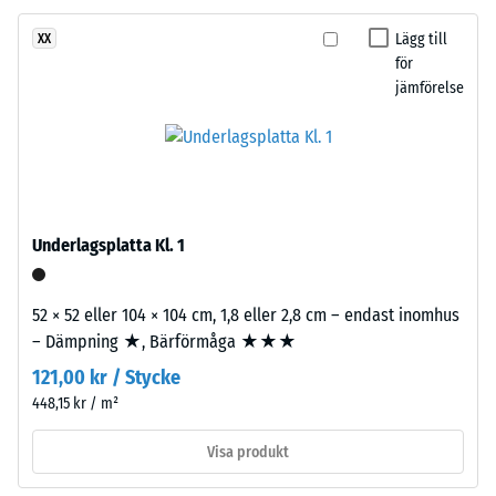
med
låg
Lägg till
XX
densitet
för
/ 5
för
jämförelse
hög
elasticitet
och
Tryckhållfastheten
effektiv
hos
stötdämpning.
ett
Underlagsplatta Kl. 1
material
Installation
beskriver
–
52 × 52 eller 104 × 104 cm, 1,8 eller 2,8 cm – endast inomhus
dess
Bearbetning
– Dämpning ★, Bärförmåga ★★★
motståndskraft
–
mot
121,00 kr / Stycke
Montering
lokal
448,15 kr / m²
belastning.
Visa produkt
Den
anger