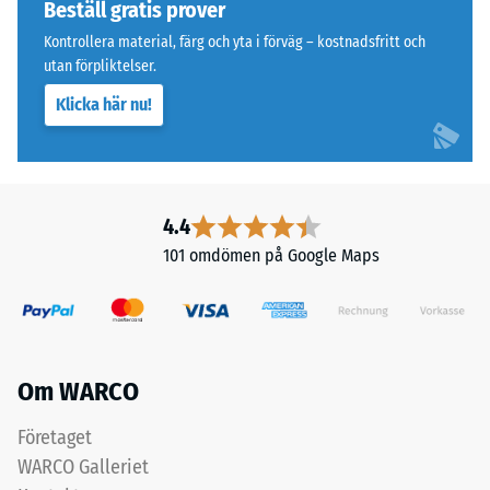
endast
på
Beställ gratis prover
en
hjul
Kontrollera material, färg och yta i förväg – kostnadsfritt och
knappt
eller
utan förpliktelser.
synlig
fötter
Klicka här nu!
hårfog.
på
olika
apparater.
Struktur
Tryckhållfastheten
på
bestäms
4.4
undersidan
med
101 omdömen på Google Maps
hjälp
av
testmetoden
enligt
Undersidan
BS
Om WARCO
är
7188:1998.
utformad
En
Företaget
med
testkropp
WARCO Galleriet
fyrkantiga
med