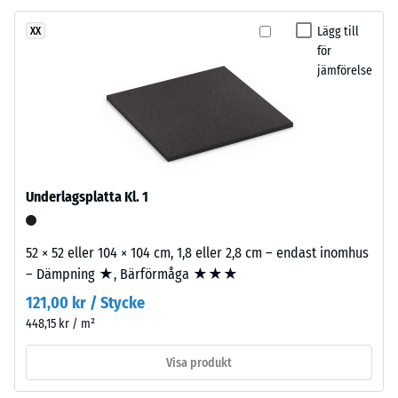
med
låg
Lägg till
XX
densitet
för
/ 5
för
jämförelse
hög
elasticitet
och
Tryckhållfastheten
effektiv
hos
stötdämpning.
ett
Underlagsplatta Kl. 1
material
Installation
beskriver
–
52 × 52 eller 104 × 104 cm, 1,8 eller 2,8 cm – endast inomhus
dess
Bearbetning
– Dämpning ★, Bärförmåga ★★★
motståndskraft
–
mot
121,00 kr / Stycke
Montering
lokal
448,15 kr / m²
belastning.
Visa produkt
Pusselkopplingen
Den
är
anger