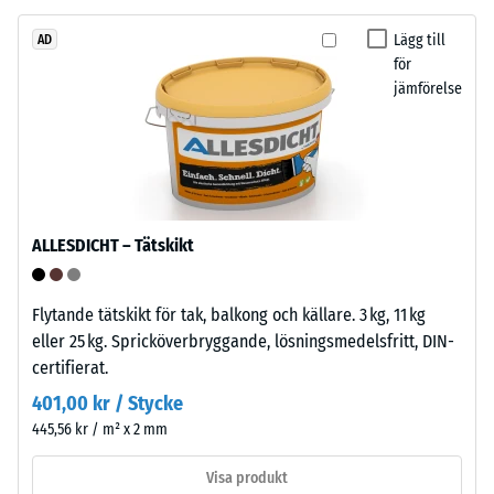
utformad
i
med
vilken
Lägg till
AD
rundade
utsträckning
för
jämförelse
tänder
materialet
på
deformeras
fyra
när
sidor.
en
Tandformen
viss
ger
kraft
ALLESDICHT – Tätskikt
stabil
appliceras.
förbindelse
Ett
och
litet
Flytande tätskikt för tak, balkong och källare. 3 kg, 11 kg
förhindrar
intrycksdjup
eller 25 kg. Spricköverbryggande, lösningsmedelsfritt, DIN-
glidning.
indikerar
certifierat.
Plattan
hög
401,00 kr / Stycke
fungerar
tryckhållfasthet,
445,56 kr / m² x 2 mm
som
medan
ytterskikt
ett
Visa produkt
i
större