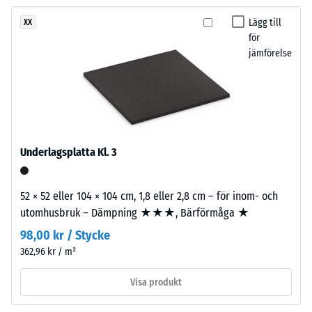
ännu
med
Skrymdensitet
valts
- skalvärde 1 =
antracit
Lägg till
XX
för
upp till 780
för
och
produktjämförelsen.
kg/m³
jämförelse
ger
ett
Stöt-, vibrations-
stenlikt,
och
levande
stegljudsdämpning
färguttryck.
– Skalvärde 2 =
behaglig dämpning
Underlagsplatta Kl. 3
Halkskyddsklass
Material
DS (EN 14041) -
–
Skalvärde 4 =
52 × 52 eller 104 × 104 cm, 1,8 eller 2,8 cm – för inom- och
Beståndsdelar
Friktionskoefficient
utomhusbruk – Dämpning ★★★, Bärförmåga ★
och
ca. 0,53
struktur
98,00 kr / Stycke
Nötningsbeständighet
362,96 kr / m²
– Motstånd mot
Produkten
abrasivt slitage –
Visa produkt
har
Skalevärde 2 = "bra"
en
(BS 7188)