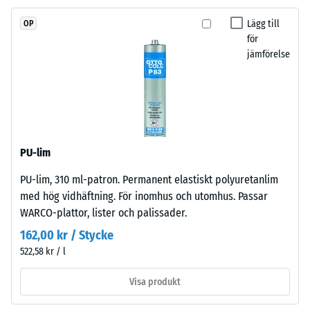
1
har
Lägg till
OP
en
=
för
öppen
jämförelse
ca
porstruktur.
1
Bärlagret
består
mm
av
kvarvarande
grovt
inbuktning
ELT-
PU-lim
granulat
efter
PU-lim, 310 ml-patron. Permanent elastiskt polyuretanlim
från
24
med hög vidhäftning. För inomhus och utomhus. Passar
återvunna
timmars
WARCO-plattor, lister och palissader.
däck,
bundet
162,00 kr / Stycke
avlastning
med
522,58 kr / l
(BS
polyuretan
7188)
och
Visa produkt
pressat