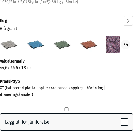
1 030,15 kr / 5,03 Stycke / m²
(
2,86
kg
/ Stycke)
Färg
Grå granit
Grå
Atlantisk
Engelskt
Etna
Lave
+ 4
granit
gräs
(active)
Mer
Valt alternativ
information
44,6 x 44,6 x 1,8 cm
om
färgerna?
Produkttyp
XT (kalibrerad platta | optimerad pusselkoppling | hårfin fog |
Visa
dräneringskanaler)
färgpalett
Grå
(active)
granit
Lägg till för jämförelse