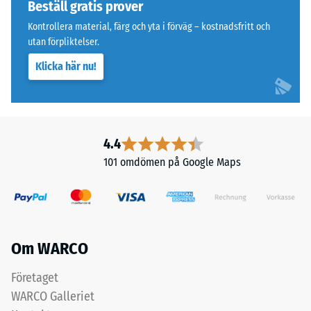
hårfog.
på
Beställ gratis prover
hjul
Kontrollera material, färg och yta i förväg – kostnadsfritt och
eller
utan förpliktelser.
Struktur
fötter
på
Klicka här nu!
på
undersidan
olika
apparater.
Undersidan
Tryckhållfastheten
är
bestäms
4.4
utformad
med
101 omdömen på Google Maps
med
hjälp
fyrkantiga
av
stödfötter
testmetoden
ordnade
enligt
diagonalt.
BS
Om WARCO
Mellan
7188:1998.
stödföterna
En
Företaget
löper
testkropp
WARCO Galleriet
breda,
med