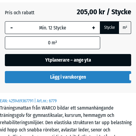
Atlantisk
205,00 kr / Stycke
Pris och rabatt
-
+
Engelskt
Stycke
m²
gräs
0
m²
Etna
Ytplanerare – ange yta
Lägg i varukorgen
Lavendel
EAN:
4251469367791
| Art.nr.:
6779
Mörkgrå
Träningsmattan från WARCO bildar ett sammanhängande
granit
träningsgolv för gymnastiksalar, kursrum, hemmagym och
rehabiliteringsmiljöer. Den elastiska strukturen tar upp belastning
vid hopp och snabba rörelser, avlastar leder, senor och
Rattan