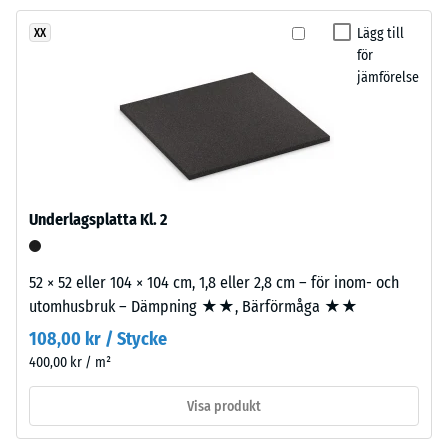
tvåskiktskonstruktion.
Lägg till
XX
Vattengenomsläpplighet
Slitlagret
för
(EN 12616) – Skala 5 =
består
jämförelse
Infiltration ca 1000
av
mm/t (1000 l/t/m²)
cirka
3,3
Halkskydd (EN 16165) –
mm
Skalvärde 4 =
tjockt
medelacceptansvinkel
ca 16°, grupp R10
EPDM-
Underlagsplatta Kl. 2
granulat
Värmeisolering –
av
Skalvärde 2 =
ny
52 × 52 eller 104 × 104 cm, 1,8 eller 2,8 cm – för inom- och
Värmeledningsförmåga
råvara,
utomhusbruk – Dämpning ★★, Bärförmåga ★★
ca. 0,12 W/(m·K)
bundet
108,00 kr / Stycke
Frostbeständig
med
400,00 kr / m²
Tryckhållfasthet
UV-
stabiliserat
-
Visa produkt
polyuretan.
Skalvärde
Ytan