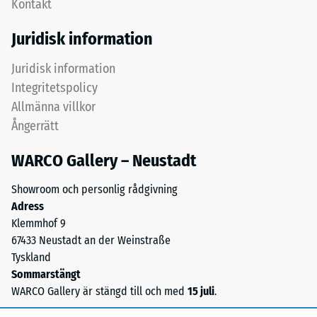
Kontakt
grunda
en
dräneringskanaler.
yta
Juridisk information
I
på
ytterområden
100
Juridisk information
och
mm²
Integritetspolicy
fuktiga
(motsvarande
Allmänna villkor
miljöer
1
Ångerrätt
kan
cm²)
vatten
pressas
WARCO Gallery – Neustadt
rinna
mot
bort
ett
Showroom och personlig rådgivning
med
materialprov
Adress
lutningen
med
Klemmhof 9
via
en
67433 Neustadt an der Weinstraße
dessa
kraft
Tyskland
kanaler,
på
Sommarstängt
och
1000
WARCO Gallery är stängd till och med
15 juli
.
på
N
vattengenomsläpplig
(cirka