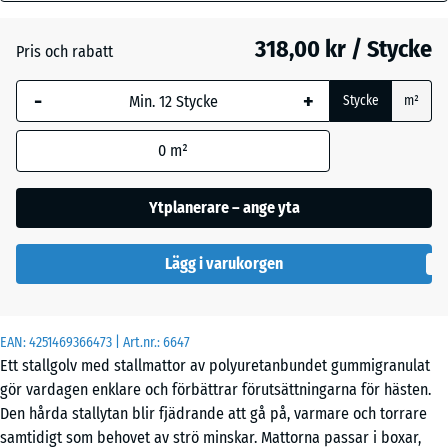
mm
318,00 kr / Stycke
Pris och rabatt
Den valda måtten med
blå markering används
-
+
Stycke
m²
för behovsberäkningen
(om inte annat anges i
0
m²
produktinformationen).
100
Ytplanerare – ange yta
x
50
Lägg i varukorgen
x 4
cm
EAN:
4251469366473
| Art.nr.:
6647
100
Ett stallgolv med stallmattor av polyuretanbundet gummigranulat
x
gör vardagen enklare och förbättrar förutsättningarna för hästen.
50
- 86,00 kr
Den hårda stallytan blir fjädrande att gå på, varmare och torrare
x 3
samtidigt som behovet av strö minskar. Mattorna passar i boxar,