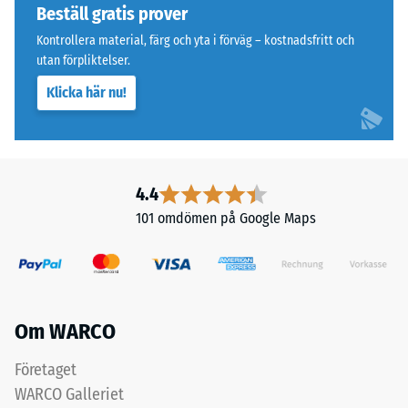
Skalvärde
svarta
Beställ gratis prover
2
produkter
Kontrollera material, färg och yta i förväg – kostnadsfritt och
används
=
utan förpliktelser.
ett
ca
Klicka här nu!
färglöst
0,75
bindemedel,
medan
mm
ett
kvarvarande
pigmenterat
4.4
inbuktning
bindemedel
101 omdömen på Google Maps
omsluter
efter
de
24
svarta
timmars
granulatkornen
i
avlastning
Om WARCO
färgade
(BS
varianter.
Företaget
7188)
Kornfördelningen
WARCO Galleriet
från