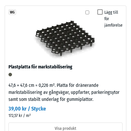
ännu
granulatstruktur
Skrymdensitet
valts
- skalvärde 1 =
som
Lägg till
WG
för
upp till 780
för
passar
produktjämförelsen.
kg/m³
jämförelse
naturligt
i
Stöt-, vibrations-
trädgårdar
och
och
stegljudsdämpning
terrassmiljöer.
– Skalvärde 4 =
stark dämpning
Plastplatta för markstabilisering
Halkskyddsklass
Material
DS (EN 14041) -
–
Skalvärde 3 =
47,6 × 47,6 cm = 0,226 m². Platta för dränerande
Beståndsdelar
Friktionskoefficient
markstabilisering av gångvägar, uppfarter, parkeringsytor
och
ca. 0,45
samt som stabilt underlag för gummiplattor.
struktur
Nötningsbeständighet
39,00 kr / Stycke
– Motstånd mot
172,57 kr / m²
Produkten
abrasivt slitage –
består
Skalevärde 4 =
Visa produkt
av