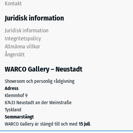
Kontakt
fin
till
Juridisk information
grov
/ 5
ger
Juridisk information
en
Integritetspolicy
tät
Allmänna villkor
sammanlåsning
Tryckhållfastheten
Ångerrätt
av
hos
kornen
WARCO Gallery – Neustadt
ett
och
material
leder
Showroom och personlig rådgivning
beskriver
även
Adress
dess
vid
Klemmhof 9
motståndskraft
låg
67433 Neustadt an der Weinstraße
mot
materialdensitet
Tyskland
lokal
till
Sommarstängt
belastning.
en
WARCO Gallery är stängd till och med
15 juli
.
Den
sammanhängande
anger
struktur