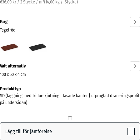
636,00 kr / 2 Stycke / m²
(
14,00
kg
/ Stycke)
Färg
Tegelröd
Tegelröd
Antracit
(active)
Mer
Valt alternativ
information
om
100 x 50 x 4 cm
färgerna?
Mått
Produkttyp
för
Visa
SD (läggning med fri förskjutning | fasade kanter | utpräglad dräneringsprofil
frakt
färgpalett
på undersidan)
1000
(active)
Tegelröd
x
500
x
Lägg till för jämförelse
40
Antracit
- 6,00 kr