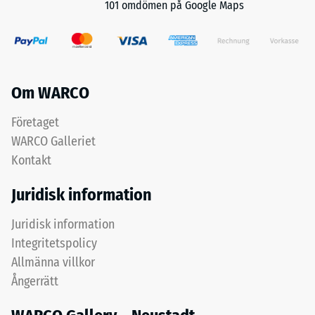
101 omdömen på Google Maps
av
uttjänta
däck.
Tryckhållfastheten
Kemiskt
hos
sett
ett
Om WARCO
är
material
det
Företaget
beskriver
en
dess
WARCO Galleriet
blandning
motståndskraft
Kontakt
av
mot
naturgummi
lokal
Juridisk information
(NR)
belastning.
och
Juridisk information
Den
styren-
anger
Integritetspolicy
butadiengummi
i
Allmänna villkor
(SBR).
vilken
Ångerrätt
För
utsträckning
svarta
materialet