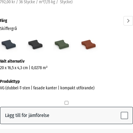
792,00 kr / 36 Stycke / m²
(
1,15
kg
/ Stycke)
Färg
Skiffergrå
Skiffergrå
Antracit
Gräsgrön
Tegelröd
(active)
Mer
Valt alternativ
information
20 x 16,5 x 4,3 cm | 0,0278 m²
om
färgerna?
Produkttyp
VG (dubbel-T-sten | fasade kanter | kompakt utförande)
Visa
färgpalett
(active)
Skiffergrå
Lägg till för jämförelse
Antracit
- 3,00 kr