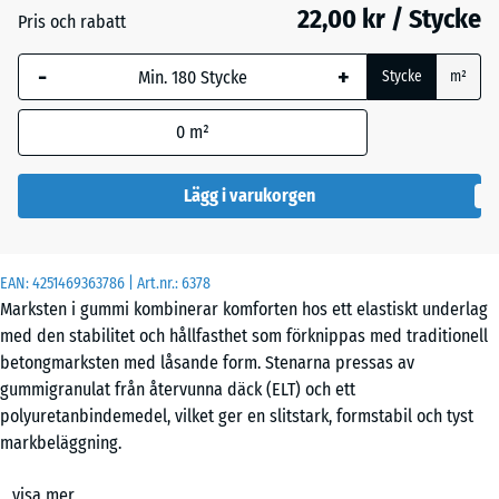
22,00 kr / Stycke
Pris och rabatt
-
+
Gräsgrön
Stycke
m²
0
m²
Tegelröd
- 1,00 kr
Lägg i varukorgen
EAN:
4251469363786
| Art.nr.:
6378
Marksten i gummi kombinerar komforten hos ett elastiskt underlag
med den stabilitet och hållfasthet som förknippas med traditionell
betongmarksten med låsande form. Stenarna pressas av
gummigranulat från återvunna däck (ELT) och ett
polyuretanbindemedel, vilket ger en slitstark, formstabil och tyst
markbeläggning.
Egenskaper & användningsområden
visa mer
Den höga densiteten och den väl avvägda kornfördelningen ger en