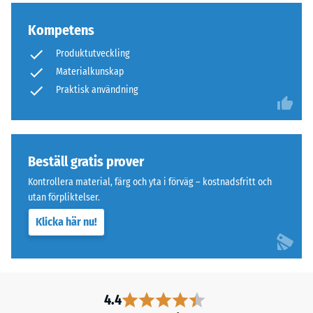
till
0
medelgrov
Kompetens
mm
samt
Produktutveckling
ett
kvarvarande
Materialkunskap
polyuretanbindemedel.
inbuktning
Praktisk användning
ELT
efter
står
för
24
“End-
timmars
Beställ gratis prover
of-
avlastning
Life
Kontrollera material, färg och yta i förväg – kostnadsfritt och
Tyres”
(BS
utan förpliktelser.
och
7188)
Klicka här nu!
betecknar
gummi
som
framställs
/ 5
genom
4.4
återvinning