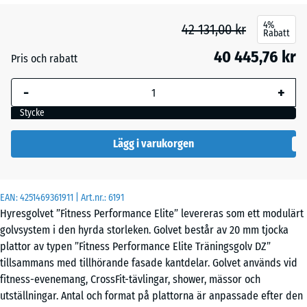
4%
42 131,00 kr
Rabatt
40 445,76 kr
Pris och rabatt
-
+
Stycke
Lägg i varukorgen
EAN:
4251469361911
| Art.nr.:
6191
Hyresgolvet ”Fitness Performance Elite” levereras som ett modulärt
golvsystem i den hyrda storleken. Golvet består av 20 mm tjocka
plattor av typen ”Fitness Performance Elite Träningsgolv DZ”
tillsammans med tillhörande fasade kantdelar. Golvet används vid
fitness-evenemang, CrossFit-tävlingar, shower, mässor och
utställningar. Antal och format på plattorna är anpassade efter den