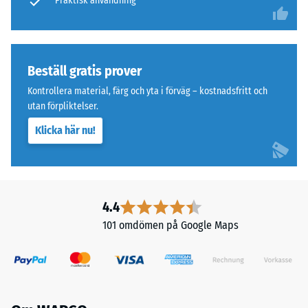
med
Praktisk användning
Frostbeständig
polyuretan.
Tryckhållfasthet
Det
övre
-
slitlagret
Beställ gratis prover
Skalvärde
av
Kontrollera material, färg och yta i förväg – kostnadsfritt och
3
fint
utan förpliktelser.
granulat
=
Klicka här nu!
ger
ca
en
0,5
tätare
och
mm
halksäker
4.4
kvarvarande
yta.
101 omdömen på Google Maps
inbuktning
Det
undre
efter
lagret
24
med
timmars
grövre