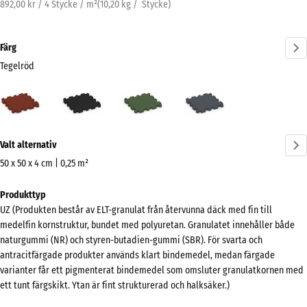
892,00 kr / 4 Stycke / m²
(
10,20
kg
/ Stycke)
Färg
Tegelröd
Tegelröd
Antracit
Gräsgrön
Skiffergrå
(active)
Mer
Valt alternativ
information
om
50 x 50 x 4 cm | 0,25 m²
färgerna?
Mått
Produkttyp
för
Visa
UZ (Produkten består av ELT-granulat från återvunna däck med fin till
frakt
färgpalett
medelfin kornstruktur, bundet med polyuretan. Granulatet innehåller både
540
naturgummi (NR) och styren-butadien-gummi (SBR). För svarta och
(active)
Tegelröd
x
antracitfärgade produkter används klart bindemedel, medan färgade
540
varianter får ett pigmenterat bindemedel som omsluter granulatkornen med
x
ett tunt färgskikt. Ytan är fint strukturerad och halksäker.)
40
Antracit
- 7,00 kr