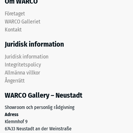
Om WARCO
granulat
avlastning
bidrar
(BS
Företaget
till
WARCO Galleriet
7188)
elasticitet,
Kontakt
stötdämpning
och
Juridisk information
god
genomsläpplighet
/ 5
Juridisk information
för
Integritetspolicy
vatten.
Allmänna villkor
För
Ångerrätt
svarta
Tryckhållfastheten
och
hos
WARCO Gallery – Neustadt
antracitfärgade
ett
produkter
Showroom och personlig rådgivning
material
används
Adress
beskriver
klart
Klemmhof 9
dess
bindemedel.
67433 Neustadt an der Weinstraße
motståndskraft