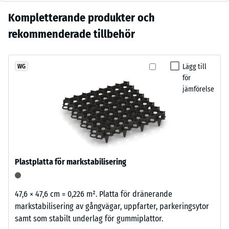
inbuktning efter
rödbrun
kostnadseffektiv investering med låg driftinsats.
24 timmars
Ingen
Kompletterande produkter och
ton
avlastning (BS
produkt
med
rekommenderade tillbehör
7188)
har
livlig
ännu
granulatstruktur
Skrymdensitet
valts
- skalvärde 3 =
som
Lägg till
WG
för
840 till 900
för
passar
produktjämförelsen.
kg/m³
jämförelse
naturligt
i
Stöt-, vibrations-
trädgårdar
och
och
stegljudsdämpning
terrassmiljöer.
– Skalvärde 3 =
tydlig dämpning
Plastplatta för markstabilisering
Halkskyddsklass
Material
DS (EN 14041) -
–
Skalvärde 2 =
47,6 × 47,6 cm = 0,226 m². Platta för dränerande
Beståndsdelar
Friktionskoefficient
markstabilisering av gångvägar, uppfarter, parkeringsytor
och
ca. 0,38
samt som stabilt underlag för gummiplattor.
struktur