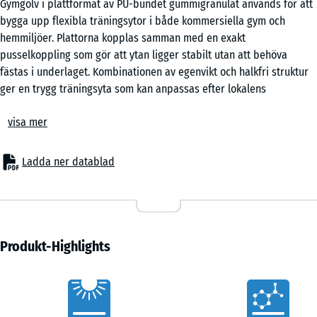
Gymgolv i plattformat av PU-bundet gummigranulat används för att
x
bygga upp flexibla träningsytor i både kommersiella gym och
50
hemmiljöer. Plattorna kopplas samman med en exakt
x 2
- 99,00 kr
pusselkoppling som gör att ytan ligger stabilt utan att behöva
cm
fästas i underlaget. Kombinationen av egenvikt och halkfri struktur
|
ger en trygg träningsyta som kan anpassas efter lokalens
0,25
förutsättningar.
m²
visa mer
Enkel läggning
Pusselkopplingen gör det möjligt att snabbt skapa en
sammanhängande träningsyta utan specialverktyg. Plattorna kan
50
Ladda ner datablad
läggas i schackmönster eller halvförband beroende på önskat
x
uttryck. Underlaget behöver vara bärande och jämnt, men
50
installationen kräver varken limning eller fast infästning. Ytan kan
x 3
- 60,00 kr
enkelt utökas, flyttas eller demonteras vid förändrade behov.
cm
Skydd för underlag och utrustning
Produkt-Highlights
|
Den elastiska strukturen tar upp belastningar från
0,25
träningsutrustning och fria vikter. När hantlar sätts ned dämpas
m²
Vorteile
stöten och punktbelastningar fördelas över en större yta. Det
minskar risken för skador på underlaget samtidigt som