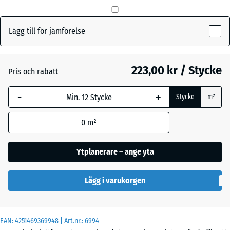
mm
Den valda måtten med
Lägg till för jämförelse
Gräsgrön
+ 6,00 kr
blå markering används
för behovsberäkningen
(om inte annat anges i
223,00 kr / Stycke
Pris och rabatt
Skiffergrå
produktinformationen).
-
+
Stycke
m²
50
x
0
m²
50
x 4
cm
Ytplanerare – ange yta
|
0,25
Lägg i varukorgen
m²
EAN:
4251469369948
| Art.nr.:
6994
50