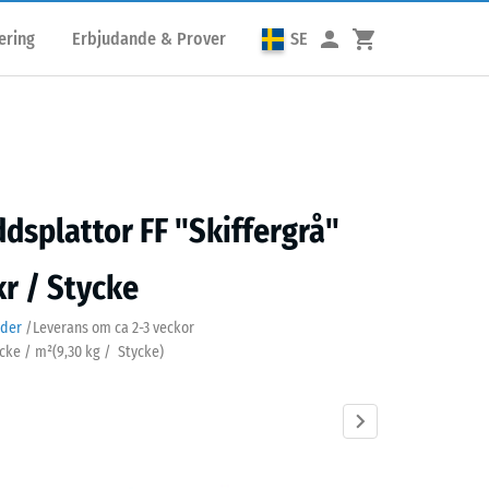
ering
Erbjudande & Prover
SE
ddsplattor FF "Skiffergrå"
kr / Stycke
ader
/
Leverans om ca
2-3 veckor
ycke / m²
(
9,30
kg
/ Stycke)
ergrå
Antracit
Gräsgrön
Himmelsblå
Sandbeige