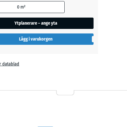
sblå
ormationen).
0
m²
Ytplanerare – ange yta
ige
+ 6,00 kr
Lägg i varukorgen
d
- 30,00 kr
r datablad
00 kr