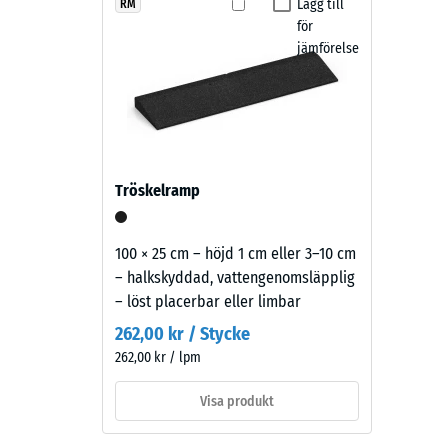
i
Lägg till
RM
Halkskyd
Fallskyddsplattor av PU-bundet gummigranulat är hal
för
skiffergrå
Nötning
kan sopas eller rengöras med högtryckstvätt. Enskild
jämförelse
tillverkas
lekplatsytan lättskött och ekonomisk i drift.
av
Vatteng
svart
Halksky
gummigranulat
med
Värmeis
ett
Frostbe
Tröskelramp
skiffergrått
Tryckh
pigmenterat
bindemedel.
-
100 × 25 cm – höjd 1 cm eller 3–10 cm
Färgen
– halkskyddad, vattengenomsläpplig
Skalv
ger
– löst placerbar eller limbar
2
ett
262,00 kr / Stycke
mörkt
=
262,00 kr / lpm
och
ca
svalt
Visa produkt
0,75
grått
uttryck.
mm