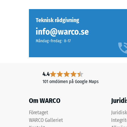
På
kvarv
denna
inbuk
mörka
Teknisk rådgivning
nyans
efter
info@warco.se
är
24
eventuell
Måndag–fredag · 8–17
timma
mörkning
genom
avlas
slitage
(BS
normalt
7188)
begränsad.
4.4
101 omdömen på Google Maps
Material
–
Om WARCO
2 / 5
Jurid
Beståndsdelar
och
Företaget
Juridis
struktur
WARCO Galleriet
Integri