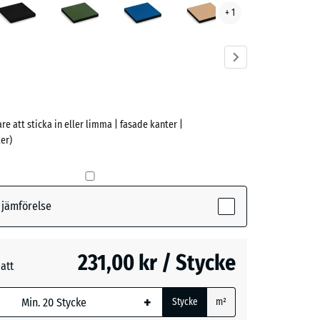
+ 1
ve)
are att sticka in eller limma | fasade kanter |
er)
(active)
rå
r jämförelse
- 32,00 kr
231,00 kr / Stycke
måtten med
att
n
- 18,00 kr
ing används
+
beräkningen
Stycke
m²
nat anges i