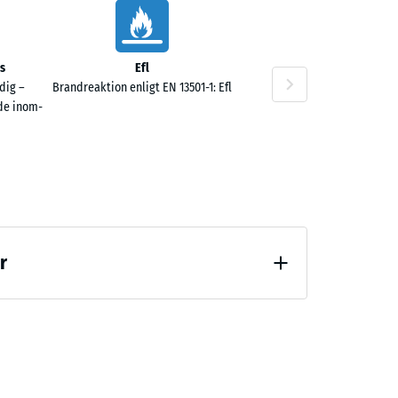
00 kr
s
Efl
dig –
Brandreaktion enligt EN 13501-1: Efl
de inom-
00 kr
r
vlastning (BS 7188)
00 kr