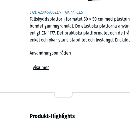
EAN:
4251469362277
| Art.nr.:
6227
Fallskyddsplattor i formatet 50 × 50 cm med plastp
bundet gummigranulat. De elastiska plattorna använd
enligt EN 1177. Det praktiska plattformatet och de fr
enkel och ökar ytans stabilitet och livslängd. Enskild
Användningsområden
Fallskyddsplattor med plastpinnar används överallt 
visa mer
användningsområden är lekutrustning på lekplatser, 
balansredskap, klätterställningar eller kombinerade l
eller privata lekplatser. Den säkra golvytan kan även 
vård.
Konstruktion och material
Produkt-Highlights
Fallskyddsplattan består av PU-bundet ELT-gummigranu
gummigranulat framställt av återvunna bildäck. Slitlag