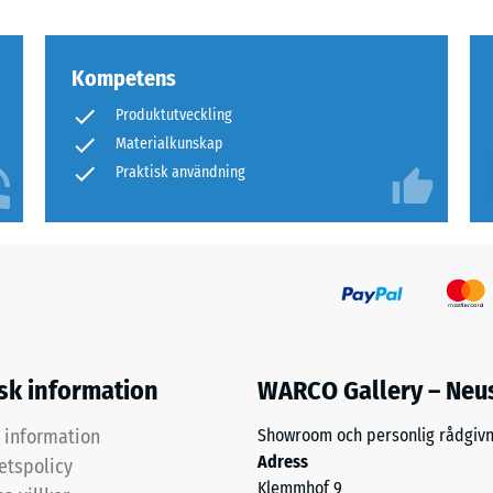
arande
tning
Kompetens
Produktutveckling
Materialkunskap
rs
Praktisk användning
tning
isk information
WARCO Gallery – Neu
k information
Showroom och personlig rådgivn
Adress
tetspolicy
Klemmhof 9