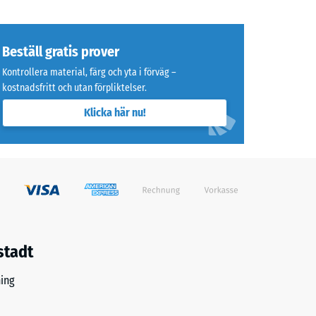
Beställ gratis prover
Kontrollera material, färg och yta i förväg –
,00 kr
kostnadsfritt och utan förpliktelser.
Klicka här nu!
,00 kr
stadt
ing