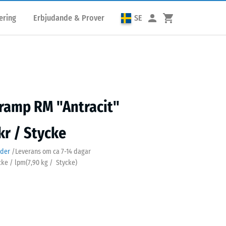
ering
Erbjudande & Prover
SE
ramp RM "Antracit"
kr / Stycke
ader
/
Leverans om ca
7-14 dagar
ycke / lpm
(
7,90
kg
/ Stycke)
cit