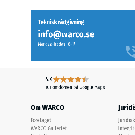
–
timma
Beståndsdelar
och
avlas
Teknisk rådgivning
struktur
(BS
info@warco.se
7188)
Produkten
Måndag–fredag · 8–17
består
av
rengjort
2 / 5
ELT-
granulat
4.4
med
101 omdömen på Google Maps
en
kornstorlek
Tryckhål
från
Om WARCO
Jurid
hos
fin
ett
till
Företaget
Juridis
material
medelgrov
WARCO Galleriet
Integri
beskrive
samt