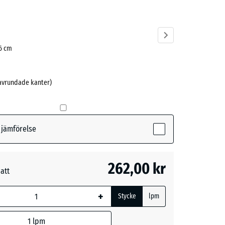
ve)
 6 cm
 avrundade kanter)
r jämförelse
262,00 kr
att
måtten med
ing används
+
Stycke
lpm
beräkningen
nat anges i
1
lpm