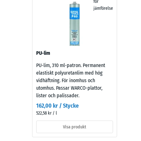
för
ett
Vatteng
jämförelse
djupt,
varmt
Frostbe
svartgrått
Tryckh
uttryck
-
som
smälter
Skalv
PU-lim
in
2
diskret
PU-lim, 310 ml-patron. Permanent
=
i
elastiskt polyuretanlim med hög
moderna
ca
vidhäftning. För inomhus och
utemiljöer
utomhus. Passar WARCO-plattor,
0,75
och
lister och palissader.
mm
strama
162,00 kr / Stycke
arkitektoniska
kvarv
522,58 kr / l
miljöer.
inbuk
Visa produkt
efter
Material
24