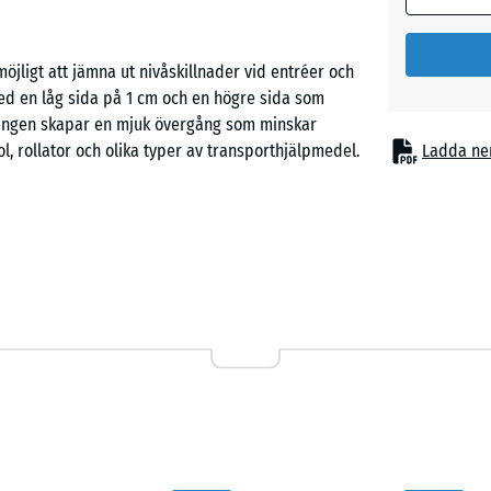
produktinf
100
jligt att jämna ut nivåskillnader vid entréer och
×
d en låg sida på 1 cm och en högre sida som
25
ningen skapar en mjuk övergång som minskar
cm
l, rollator och olika typer av transporthjälpmedel.
Ladda ne
| 1
< 6
cm
, portar och kantstenar där små till medelstora
 i privata bostäder och i offentliga miljöer som
100
r. Även i anslutning till uteplatser, gångstråk och
×
ch sammanhängande yta där nivåskillnader annars
25
cm
- 81,
| 1
< 3
cm
a igenom, vilket minskar risken för vattenansamling
stabilt grepp för både fotgängare och hjulburna