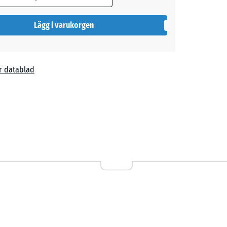
ormationen).
Lägg i varukorgen
r datablad
00 kr