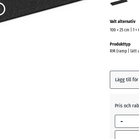
(acti
Valt alternativ
100 × 25 cm | 1 <
Mått
Produkttyp
för
RM (ramp | lätt
frakt
1000
x
250
Lägg till fö
x
33
mm
Pris och rab
Den valda 
blå marker
-
för behovs
(om inte an