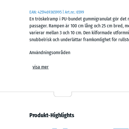
EAN:
4251469365995
| Art.nr.:
6599
En tröskelramp i PU-bundet gummigranulat gör det mö
passager. Rampen är 100 cm lång och 25 cm bred, me
varierar mellan 3 och 10 cm. Den kilformade utform
snubbelrisk och underlättar framkomlighet för rullsto
Användningsområden
Tröskelrampen används vid dörrtrösklar, altandörrar
visa mer
höjdskillnader behöver överbryggas. Den passar både
skolor, förskolor, lekplatser och entréer till byggnade
serviceytor bidrar rampen till en mer tillgänglig o
kan utgöra ett hinder.
Ytstruktur och egenskaper
Produkt-Highlights
Den öppna, porösa strukturen gör att vatten kan rinn
och halka vid regn eller snösmältning. Ytan ger ett 