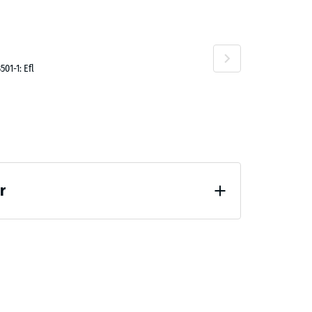
01-1: Efl
,00 kr
r
vlastning (BS 7188)
00 kr
 7188)