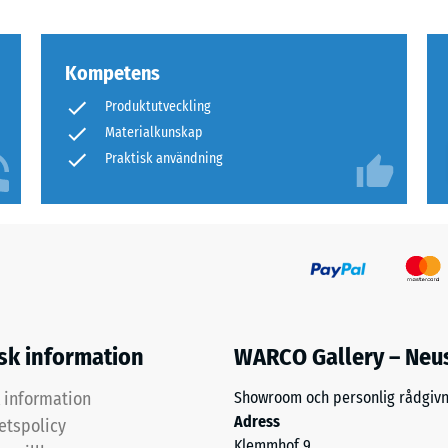
rs
100
tning
×
Kompetens
25
Produktutveckling
cm
+ 66
Materialkunskap
| 1
< 8
Praktisk användning
cm
100
×
25
cm
+ 98
lfastheten
isk information
WARCO Gallery – Neu
| 1
< 9
k information
Showroom och personlig rådgivn
cm
Adress
tetspolicy
r
Klemmhof 9