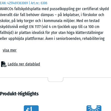
EAN:
4251469363069
| Art.nr.:
6306
50
WARCOs fallskyddsplatta med pusselkoppling ger certifierat skydd
x
överallt där fall behöver dämpas – på lekplatser, i förskolor och
50
skolor, på leky torger och i kommunala miljöer. Med en testad
x 2
- 118,00 kr
skyddsnivå enligt EN 1177 (vid 4 cm tjocklek upp till ca 100 cm
cm
fallhöjd) är plattan idealisk för ytor utan höga klätterställningar
|
eller upphöjda plattformar. Även i seniorboenden, rehabilitering
0,25
och träningsmiljöer är den elastiska pusselplattan ett beprövat
m²
visa mer
golvalternativ som kombinerar säkerhet, komfort och ekonomi.
Typiska användningsområden
– Lekzoner för små barn, balans- och aktivitetsytor
50
Ladda ner datablad
– Skolgårdar, förskolor och kommunala platser
x
– Terrasser med lekutrustning eller sittplatser
50
– Tränings- och outdoorfitnessytor
x 3
- 82,00 kr
– Seniorboenden, äldreomsorg, rehab- och terapilokaler
cm
Material & uppbyggnad
Produkt-Highlights
|
Plattorna är tillverkade av PU-bundet gummigranulat och har en
0,25
elastisk, halksäker yta. I 3 eller 4 cm tjocklek ger de tillförlitlig
m²
Vorteile
stötdämpning vid låg bygghöjd. Pusselkopplingen på sidorna