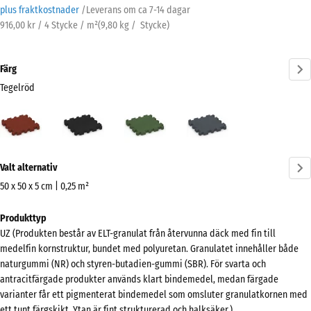
plus fraktkostnader
/
Leverans om ca
7-14 dagar
916,00 kr / 4 Stycke / m²
(
9,80
kg
/ Stycke)
Färg
Tegelröd
Tegelröd
Antracit
Gräsgrön
Skiffergrå
(active)
Mer
Valt alternativ
information
om
50 x 50 x 5 cm | 0,25 m²
färgerna?
Mått
Produkttyp
för
Visa
UZ (Produkten består av ELT-granulat från återvunna däck med fin till
frakt
färgpalett
medelfin kornstruktur, bundet med polyuretan. Granulatet innehåller både
540
naturgummi (NR) och styren-butadien-gummi (SBR). För svarta och
(active)
Tegelröd
x
antracitfärgade produkter används klart bindemedel, medan färgade
540
varianter får ett pigmenterat bindemedel som omsluter granulatkornen med
x
ett tunt färgskikt. Ytan är fint strukturerad och halksäker.)