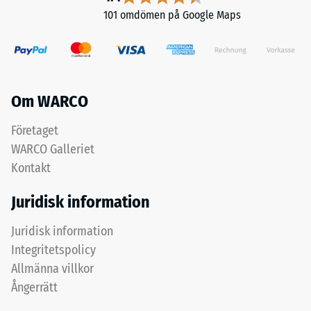
mot
101 omdömen på Google Maps
lokal
Installation
belastning.
–
Den
Bearbetning
anger
–
i
Om WARCO
Montering
vilken
Företaget
utsträckning
materialet
Plattkanterna
WARCO Galleriet
deformeras
är
Kontakt
när
utformade
en
som
Juridisk information
viss
pusselverzahning.
kraft
Juridisk information
Varje
appliceras.
sida
Integritetspolicy
Ett
kan
Allmänna villkor
litet
anslutas
Ångerrätt
intrycksdjup
till