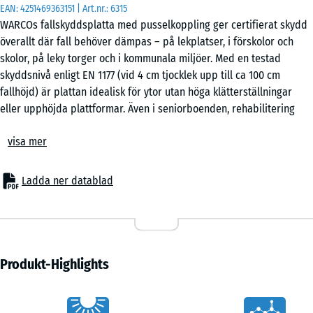
EAN:
4251469363151
| Art.nr.:
6315
50
WARCOs fallskyddsplatta med pusselkoppling ger certifierat skydd
x
överallt där fall behöver dämpas – på lekplatser, i förskolor och
50
skolor, på leky torger och i kommunala miljöer. Med en testad
x 3
+ 36,00 kr
skyddsnivå enligt EN 1177 (vid 4 cm tjocklek upp till ca 100 cm
cm
fallhöjd) är plattan idealisk för ytor utan höga klätterställningar
|
eller upphöjda plattformar. Även i seniorboenden, rehabilitering
0,25
och träningsmiljöer är den elastiska pusselplattan ett beprövat
m²
visa mer
golvalternativ som kombinerar säkerhet, komfort och ekonomi.
Typiska användningsområden
– Lekzoner för små barn, balans- och aktivitetsytor
50
Ladda ner datablad
– Skolgårdar, förskolor och kommunala platser
x
– Terrasser med lekutrustning eller sittplatser
50
– Tränings- och outdoorfitnessytor
x 4
+ 76,00 kr
– Seniorboenden, äldreomsorg, rehab- och terapilokaler
cm
Material & uppbyggnad
Produkt-Highlights
|
Plattorna är tillverkade av PU-bundet gummigranulat och har en
0,25
elastisk, halksäker yta. I 3 eller 4 cm tjocklek ger de tillförlitlig
m²
Vorteile
stötdämpning vid låg bygghöjd. Pusselkopplingen på sidorna