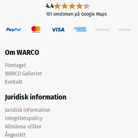
4.4
mot
stötdämpning
lokal
101 omdömen på Google Maps
och
belastning.
god
Den
genomsläpplighet
anger
för
i
vatten.
vilken
Om WARCO
För
utsträckning
svarta
Företaget
materialet
och
deformeras
WARCO Galleriet
antracitfärgade
när
produkter
Kontakt
en
används
viss
Juridisk information
klart
kraft
bindemedel.
appliceras.
Juridisk information
Ett
Integritetspolicy
Installation
litet
Allmänna villkor
–
intrycksdjup
Ångerrätt
Bearbetning