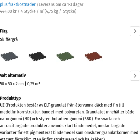
plus fraktkostnader
/
Leverans om ca
1-3 dagar
444,00 kr / 4 Stycke / m²
(
4,75
kg
/ Stycke)
Färg
Skiffergrå
Skiffergrå
Antracit
Gräsgrön
Tegelröd
(active)
Mer
Valt alternativ
information
om
50 x 50 x 2 cm | 0,25 m²
färgerna?
Mått
Produkttyp
för
Visa
UZ (Produkten består av ELT-granulat från återvunna däck med fin till
frakt
färgpalett
medelfin kornstruktur, bundet med polyuretan. Granulatet innehåller både
540
naturgummi (NR) och styren-butadien-gummi (SBR). För svarta och
(active)
Skiffergrå
x
antracitfärgade produkter används klart bindemedel, medan färgade
540
varianter får ett pigmenterat bindemedel som omsluter granulatkornen med
x
ett tunt färgskikt. Ytan är fint strukturerad och halksäker.)