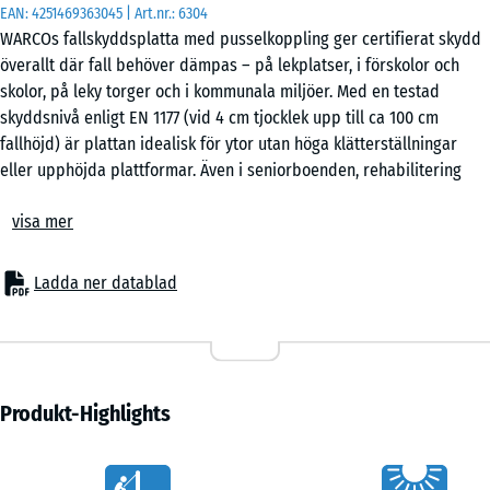
EAN:
4251469363045
| Art.nr.:
6304
50
WARCOs fallskyddsplatta med pusselkoppling ger certifierat skydd
x
överallt där fall behöver dämpas – på lekplatser, i förskolor och
50
skolor, på leky torger och i kommunala miljöer. Med en testad
x 2
- 76,00 kr
skyddsnivå enligt EN 1177 (vid 4 cm tjocklek upp till ca 100 cm
cm
fallhöjd) är plattan idealisk för ytor utan höga klätterställningar
|
eller upphöjda plattformar. Även i seniorboenden, rehabilitering
0,25
och träningsmiljöer är den elastiska pusselplattan ett beprövat
m²
visa mer
golvalternativ som kombinerar säkerhet, komfort och ekonomi.
Typiska användningsområden
– Lekzoner för små barn, balans- och aktivitetsytor
50
Ladda ner datablad
– Skolgårdar, förskolor och kommunala platser
x
– Terrasser med lekutrustning eller sittplatser
50
– Tränings- och outdoorfitnessytor
x 3
- 40,00 kr
– Seniorboenden, äldreomsorg, rehab- och terapilokaler
cm
Material & uppbyggnad
Produkt-Highlights
|
Plattorna är tillverkade av PU-bundet gummigranulat och har en
0,25
elastisk, halksäker yta. I 3 eller 4 cm tjocklek ger de tillförlitlig
m²
Vorteile
stötdämpning vid låg bygghöjd. Pusselkopplingen på sidorna