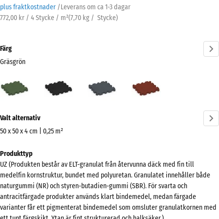
plus fraktkostnader
/
Leverans om ca
1-3 dagar
772,00 kr / 4 Stycke / m²
(
7,70
kg
/ Stycke)
Färg
Gräsgrön
Gräsgrön
Antracit
Skiffergrå
Tegelröd
(active)
Mer
Valt alternativ
information
om
50 x 50 x 4 cm | 0,25 m²
färgerna?
Mått
Produkttyp
för
Visa
UZ (Produkten består av ELT-granulat från återvunna däck med fin till
frakt
färgpalett
medelfin kornstruktur, bundet med polyuretan. Granulatet innehåller både
540
naturgummi (NR) och styren-butadien-gummi (SBR). För svarta och
(active)
Gräsgrön
x
antracitfärgade produkter används klart bindemedel, medan färgade
540
varianter får ett pigmenterat bindemedel som omsluter granulatkornen med
x
ett tunt färgskikt. Ytan är fint strukturerad och halksäker.)