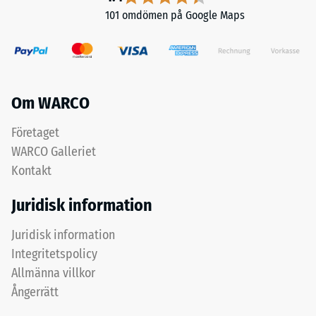
mot
101 omdömen på Google Maps
och
lokal
god
belastning.
genomsläpplighet
Den
för
anger
vatten.
i
Om WARCO
För
vilken
svarta
Företaget
utsträckning
och
materialet
WARCO Galleriet
antracitfärgade
deformeras
produkter
Kontakt
när
används
en
Juridisk information
klart
viss
bindemedel.
kraft
Juridisk information
appliceras.
Integritetspolicy
Installation
Ett
Allmänna villkor
–
litet
Ångerrätt
Bearbetning
intrycksdjup
–