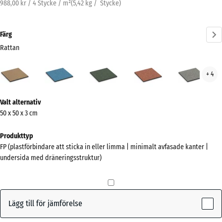
988,00 kr / 4 Stycke / m²
(
5,42
kg
/ Stycke)
Färg
Rattan
Rattan
Atlantisk
Engelskt
Etna
Grå
+ 4
(active)
gräs
gran
Mer
Valt alternativ
information
50 x 50 x 3 cm
om
färgerna?
Produkttyp
FP (plastförbindare att sticka in eller limma | minimalt avfasade kanter |
Visa
undersida med dräneringsstruktur)
färgpalett
(active)
Rattan
Lägg till för jämförelse
Atlantisk