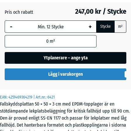
247,00 kr / Stycke
Pris och rabatt
Engelskt
-
+
gräs
Stycke
m²
0
m²
Etna
Ytplanerare – ange yta
Grå
Lägg i varukorgen
granit
EAN:
4251469364219
| Art.nr.:
6421
Lavendel
Fallskyddsplattan 50 × 50 × 3 cm med EPDM-topplager är en
stötdämpande lekplatsbeläggning för kritisk fallhöjd upp till 90 cm.
Den är provad enligt SS-EN 1177 och passar för lekplatser med låg
Mörkgrå
- 24,00 kr
fallhöjd. Det hanterbara formatet och plastkopplingarna i sidorna
granit