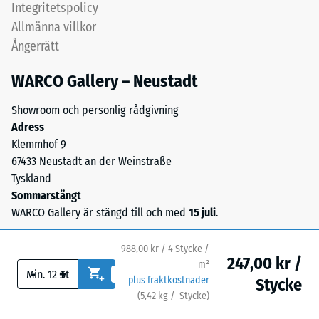
Integritetspolicy
1
ger
Allmänna villkor
en
=
Ångerrätt
vattengenomsläpplig
ca
yta
WARCO Gallery – Neustadt
1
med
bra
mm
Showroom och personlig rådgivning
grepp.
Adress
kvarvarande
Bärlagret
Klemmhof 9
inbuktning
består
67433 Neustadt an der Weinstraße
av
efter
Tyskland
ELT-
Sommarstängt
24
granulat
WARCO Gallery är stängd till och med
15 juli
.
timmars
från
återvunna
avlastning
988,00 kr / 4 Stycke /
däck
247,00 kr /
(BS
m²
-
+
med
plus fraktkostnader
Stycke
7188)
medelfin
(
5,42
kg
/ Stycke)
Trygga golv.
kornstruktur