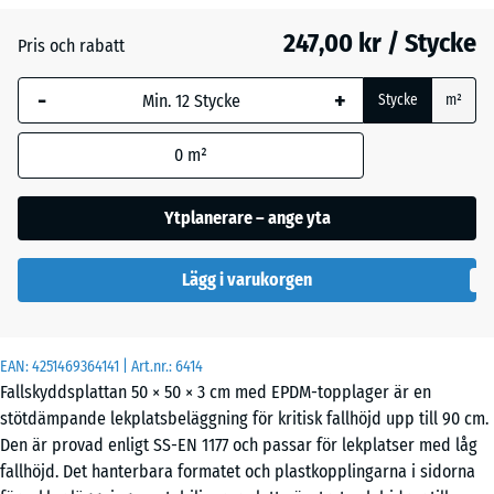
Atlantisk
247,00 kr / Stycke
Pris och rabatt
-
+
Engelskt
Stycke
m²
gräs
0
m²
Etna
Ytplanerare – ange yta
Lägg i varukorgen
Lavendel
EAN:
4251469364141
| Art.nr.:
6414
Mörkgrå
- 24,00 kr
Fallskyddsplattan 50 × 50 × 3 cm med EPDM-topplager är en
granit
stötdämpande lekplatsbeläggning för kritisk fallhöjd upp till 90 cm.
Den är provad enligt SS-EN 1177 och passar för lekplatser med låg
fallhöjd. Det hanterbara formatet och plastkopplingarna i sidorna
Rattan