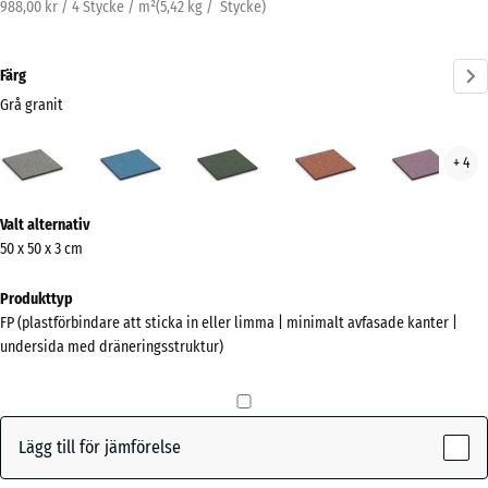
988,00 kr / 4 Stycke / m²
(
5,42
kg
/ Stycke)
Färg
Grå granit
Grå
Atlantisk
Engelskt
Etna
Lave
+ 4
granit
gräs
(active)
Mer
Valt alternativ
information
50 x 50 x 3 cm
om
färgerna?
Produkttyp
FP (plastförbindare att sticka in eller limma | minimalt avfasade kanter |
Visa
undersida med dräneringsstruktur)
färgpalett
Grå
(active)
granit
Lägg till för jämförelse