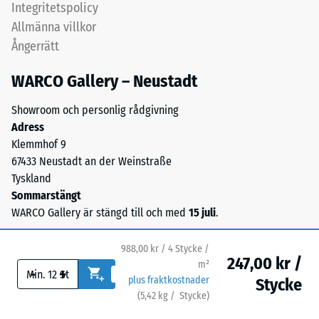
Integritetspolicy
1
öppna
Allmänna villkor
porstrukturen
=
Ångerrätt
ger
ca
en
WARCO Gallery – Neustadt
1
vattengenomsläpplig
yta
mm
Showroom och personlig rådgivning
med
Adress
kvarvarande
bra
Klemmhof 9
inbuktning
grepp.
67433 Neustadt an der Weinstraße
Bärlagret
efter
Tyskland
består
Sommarstängt
24
av
WARCO Gallery är stängd till och med
15 juli
.
timmars
ELT-
granulat
avlastning
988,00 kr / 4 Stycke /
från
247,00 kr /
(BS
m²
-
+
återvunna
plus fraktkostnader
Stycke
7188)
däck
(
5,42
kg
/ Stycke)
Trygga golv.
med