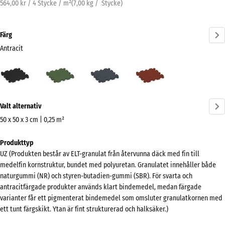
564,00 kr / 4 Stycke / m²
(
7,00
kg
/ Stycke)
Färg
Antracit
Antracit
Gräsgrön
Skiffergrå
Tegelröd
(active)
Mer
Valt alternativ
information
om
50 x 50 x 3 cm | 0,25 m²
färgerna?
Mått
Produkttyp
för
Visa
UZ (Produkten består av ELT-granulat från återvunna däck med fin till
frakt
färgpalett
medelfin kornstruktur, bundet med polyuretan. Granulatet innehåller både
540
naturgummi (NR) och styren-butadien-gummi (SBR). För svarta och
(active)
Antracit
x
antracitfärgade produkter används klart bindemedel, medan färgade
540
varianter får ett pigmenterat bindemedel som omsluter granulatkornen med
x
ett tunt färgskikt. Ytan är fint strukturerad och halksäker.)
30
Gräsgrön
+ 12,00 kr