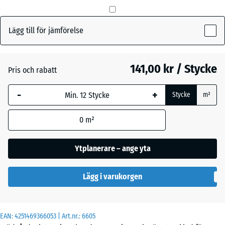
mm
Den valda måtten med
Lägg till för jämförelse
Skiffergrå
+ 6,00 kr
blå markering används
för behovsberäkningen
(om inte annat anges i
141,00 kr / Stycke
Pris och rabatt
Tegelröd
+ 6,00 kr
produktinformationen).
-
+
Stycke
m²
50
x
0
m²
50
x 3
cm
Ytplanerare – ange yta
|
0,25
Lägg i varukorgen
m²
EAN:
4251469366053
| Art.nr.:
6605
50