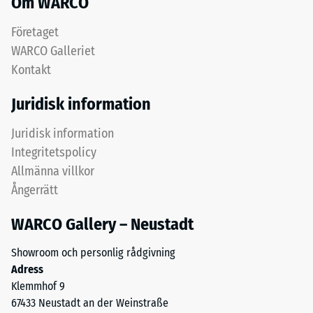
Om WARCO
grövre
(BS
granulat
Företaget
7188)
bidrar
WARCO Galleriet
till
Kontakt
elasticitet,
stötdämpning
Juridisk information
och
/ 5
god
Juridisk information
genomsläpplighet
Integritetspolicy
för
Allmänna villkor
vatten.
Tryckhållfastheten
Ångerrätt
För
hos
svarta
WARCO Gallery – Neustadt
ett
och
material
antracitfärgade
Showroom och personlig rådgivning
beskriver
produkter
Adress
dess
används
Klemmhof 9
motståndskraft
klart
67433 Neustadt an der Weinstraße
mot
bindemedel.