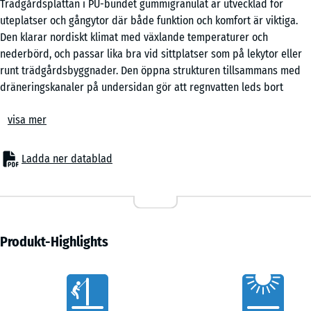
Trädgårdsplattan i PU-bundet gummigranulat är utvecklad för
x
uteplatser och gångytor där både funktion och komfort är viktiga.
50
Den klarar nordiskt klimat med växlande temperaturer och
x 4
+ 41,00 kr
nederbörd, och passar lika bra vid sittplatser som på lekytor eller
cm
runt trädgårdsbyggnader. Den öppna strukturen tillsammans med
|
dräneringskanaler på undersidan gör att regnvatten leds bort
0,25
effektivt.
m²
visa mer
Stabil sammanfogning
Plattorna kopplas ihop med pusselåsning längs kanterna. De fogas
samman utan lim eller skruv och ligger stabilt som en
Ladda ner datablad
sammanhängande yta. Läggningen kan anpassas med olika mönster,
till exempel halvförband eller rutmönster. Vid behov kan enstaka
plattor tas upp och bytas utan att resten av ytan påverkas.
Enkel läggning
Trädgårdsplattorna kan läggas på de flesta bärande underlag. De
Produkt-Highlights
fungerar både på hårda ytor som betong, asfalt och marksten samt
på obundna underlag som grusbädd. För en jämn och stabil grund
Vorteile
kan även plastgaller användas. Underlaget behöver vara plant och
dränerande för bästa resultat.