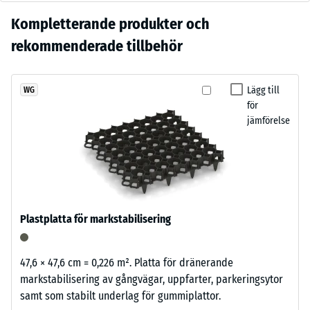
inbuktning efter
svartgrått
24 timmars
Ingen
Kompletterande produkter och
uttryck
avlastning (BS
produkt
som
rekommenderade tillbehör
7188)
har
smälter
ännu
in
Skrymdensitet
valts
- skalvärde 1 =
diskret
Lägg till
WG
för
upp till 780
för
i
produktjämförelsen.
kg/m³
jämförelse
moderna
utemiljöer
Stöt-, vibrations-
och
och
strama
stegljudsdämpning
arkitektoniska
– Skalvärde 3 =
tydlig dämpning
miljöer.
Plastplatta för markstabilisering
Halkskyddsklass
DS (EN 14041) -
Material
Skalvärde 3 =
47,6 × 47,6 cm = 0,226 m². Platta för dränerande
–
Friktionskoefficient
markstabilisering av gångvägar, uppfarter, parkeringsytor
Beståndsdelar
ca. 0,45
samt som stabilt underlag för gummiplattor.
och