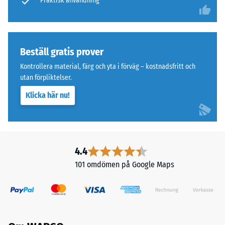
bundet
Praktisk användning
Tryckhållfasthet
med
polyuretan.
-
Det
Skalvärde
övre
Beställ gratis prover
2
slitlagret
Kontrollera material, färg och yta i förväg – kostnadsfritt och
av
=
utan förpliktelser.
fint
ca
Klicka här nu!
granulat
0,75
ger
en
mm
tätare
kvarvarande
och
4.4
inbuktning
halksäker
101 omdömen på Google Maps
yta.
efter
Det
24
undre
timmars
lagret
med
avlastning