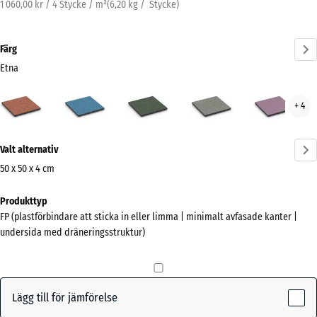
1 060,00 kr / 4 Stycke / m²
(
6,20
kg
/ Stycke)
Färg
Etna
Etna
Atlantisk
Engelskt
Grå
Lave
+ 4
(active)
gräs
granit
Mer
Valt alternativ
information
om
50 x 50 x 4 cm
färgerna?
Mått
Produkttyp
för
Visa
FP (plastförbindare att sticka in eller limma | minimalt avfasade kanter |
frakt
färgpalett
undersida med dräneringsstruktur)
500
(active)
Etna
x
500
x
Lägg till för jämförelse
40
Atlantisk