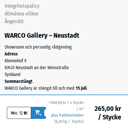
Skalvärde
porstrukturen
Integritetspolicy
1
ger
Allmänna villkor
en
=
Ångerrätt
vattengenomsläpplig
ca
yta
WARCO Gallery – Neustadt
1
med
bra
mm
Showroom och personlig rådgivning
grepp.
Adress
kvarvarande
Bärlagret
Klemmhof 9
inbuktning
består
67433 Neustadt an der Weinstraße
av
efter
Tyskland
ELT-
Sommarstängt
24
granulat
WARCO Gallery är stängd till och med
15 juli
.
timmars
från
återvunna
avlastning
1 060,00 kr / 4 Stycke
däck
265,00 kr
(BS
/ m²
-
+
med
plus fraktkostnader
/ Stycke
7188)
medelfin
(
6,20
kg
/ Stycke)
Trygga golv.
kornstruktur