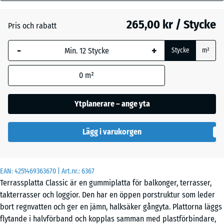
mm
265,00 kr / Stycke
Pris och rabatt
Den valda måtten med
Engelskt
blå markering används
gräs
-
+
Stycke
m²
för behovsberäkningen
(om inte annat anges i
0
m²
produktinformationen).
Grå
granit
50
Ytplanerare – ange yta
x
50
Lavendel
Lägg i varukorgen
x 4
cm
Mörkgrå
EAN:
4251469363670
| Art.nr.:
6367
granit
50
Terrassplatta Classic är en gummiplatta för balkonger, terrasser,
x
takterrasser och loggior. Den har en öppen porstruktur som leder
50
- 18,00 kr
bort regnvatten och ger en jämn, halksäker gångyta. Plattorna läggs
x 3
Rattan
flytande i halvförband och kopplas samman med plastförbindare,