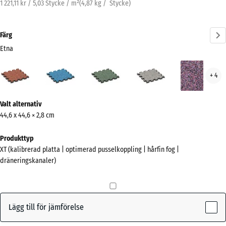
1 221,11 kr / 5,03 Stycke / m²
(
4,87
kg
/ Stycke)
Färg
Etna
Etna
Atlantisk
Engelskt
Grå
Lave
+ 4
(active)
gräs
granit
Mer
Valt alternativ
information
44,6 x 44,6 × 2,8 cm
om
färgerna?
Produkttyp
XT (kalibrerad platta | optimerad pusselkoppling | hårfin fog |
Visa
dräneringskanaler)
färgpalett
(active)
Etna
Lägg till för jämförelse
Atlantisk