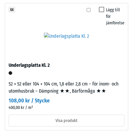
består
ca 16°, grupp R10
Lägg till
XX
av
Värmeisolering –
för
cirka
Skalvärde 3 =
jämförelse
3,3
Värmeledningsförmåga
mm
ca. 0,11 W/(m·K)
tjockt
Frostbeständig
EPDM-
granulat
Skrymdensitet
av
-
Underlagsplatta Kl. 2
ny
skalvärde
råvara,
bundet
2
52 × 52 eller 104 × 104 cm, 1,8 eller 2,8 cm – för inom- och
med
utomhusbruk – Dämpning ★★, Bärförmåga ★★
=
UV-
108,00 kr / Stycke
780
stabiliserat
400,00 kr / m²
polyuretan.
till
Den
840
Visa produkt
öppna
kg/m³
porstrukturen