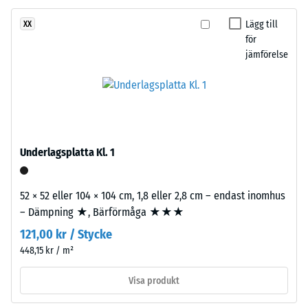
och
och
standardpressad
Lägg till
XX
dess
densitet.
för
totala
jämförelse
volym,
Installation
inklusive
–
alla
Bearbetning
porer,
–
håligheter
Montering
och
Underlagsplatta Kl. 1
luftinklusioner.
För
52 × 52 eller 104 × 104 cm, 1,8 eller 2,8 cm – endast inomhus
WARCO-
– Dämpning ★, Bärförmåga ★★★
produkter
ligger
121,00 kr / Stycke
detta
Pusselkopplingen
448,15 kr / m²
värde
är
vanligtvis
Visa produkt
utformad
mellan
med