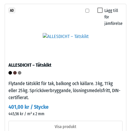
600
rundade
och
tänder
Lägg till
AD
1250
på
för
kg/m³.
jämförelse
fyra
För
sidor.
att
Tandformen
tydligt
ger
visa
stabil
den
förbindelse
skenbara
ALLESDICHT – Tätskikt
och
densiteten
förhindrar
hos
glidning.
Flytande tätskikt för tak, balkong och källare. 3 kg, 11 kg
en
Plattan
eller 25 kg. Spricköverbryggande, lösningsmedelsfritt, DIN-
specifik
fungerar
certifierat.
produkt
som
401,00 kr / Stycke
använder
ytterskikt
WARCO
445,56 kr / m² x 2 mm
i
en
lagerkomplex:
Visa produkt
skala
flera