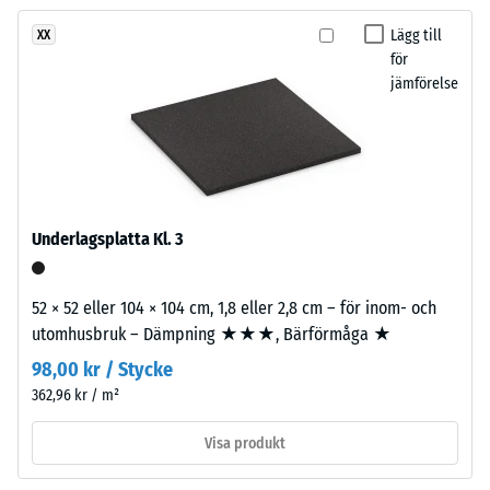
ännu
kraftfullt,
tydlig dämpning
valts
eldigt
Lägg till
XX
Halkskyddsklass
för
för
färgspel
DS (EN 14041) -
produktjämförelsen.
jämförelse
med
Skalvärde 5 =
starkt
Friktionskoefficient
uttryck.
ca. 0,6
Nötningsbeständighet
Material
– Motstånd mot
–
abrasivt slitage –
Underlagsplatta Kl. 3
Skalevärde 2 = "bra"
Beståndsdelar
(BS 7188)
och
52 × 52 eller 104 × 104 cm, 1,8 eller 2,8 cm – för inom- och
struktur
Vattengenomsläpplighet
utomhusbruk – Dämpning ★★★, Bärförmåga ★
(EN 12616) – Skala 4 =
98,00 kr / Stycke
Infiltration ca 600 mm/t
Produkten
(600 l/t/m²)
362,96 kr / m²
har
en
Halkskydd (EN 16165) –
Visa produkt
tvåskiktskonstruktion.
Skalvärde 4 =
Slitlagret
medelacceptansvinkel