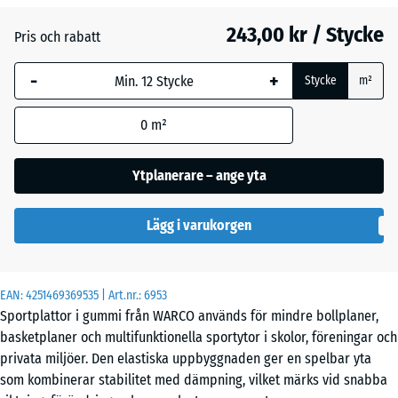
243,00 kr / Stycke
Pris och rabatt
Engelskt
-
+
gräs
Stycke
m²
0
m²
Grå
granit
Ytplanerare – ange yta
Lägg i varukorgen
Lavendel
EAN:
4251469369535
| Art.nr.:
6953
Mörkgrå
Sportplattor i gummi från WARCO används för mindre bollplaner,
granit
basketplaner och multifunktionella sportytor i skolor, föreningar och
privata miljöer. Den elastiska uppbyggnaden ger en spelbar yta
som kombinerar stabilitet med dämpning, vilket märks vid snabba
Rattan