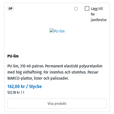
ger
Lägg till
OP
en
för
vattengenomsläpplig
jämförelse
yta
/ 5
med
bra
grepp.
Bärlagret
Den
består
PU-lim
skenbara
av
densiteten
PU-lim, 310 ml-patron. Permanent elastiskt polyuretanlim
ELT-
hos
med hög vidhäftning. För inomhus och utomhus. Passar
granulat
ett
WARCO-plattor, lister och palissader.
från
material
återvunna
162,00 kr / Stycke
beskriver
däck
522,58 kr / l
förhållandet
med
mellan
medelfin
Visa produkt
dess
kornstruktur
massa