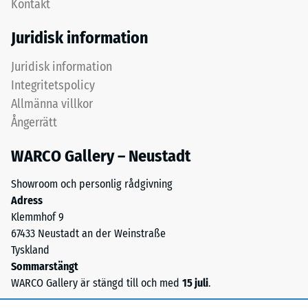
Kontakt
och
breda,
dess
grunda
Juridisk information
rena
dräneringskanaler.
materialvolym
I
Juridisk information
utan
ytterområden
Integritetspolicy
att
och
ta
Allmänna villkor
fuktiga
hänsyn
Ångerrätt
miljöer
till
kan
håligheter.
WARCO Gallery – Neustadt
vatten
Den
rinna
Showroom och personlig rådgivning
uttrycks
bort
Adress
i
med
Klemmhof 9
enheter
lutningen
67433 Neustadt an der Weinstraße
som
via
Tyskland
g/cm³
dessa
Sommarstängt
eller
kanaler,
WARCO Gallery är stängd till och med
15 juli
.
kg/m³.
och
Som
på