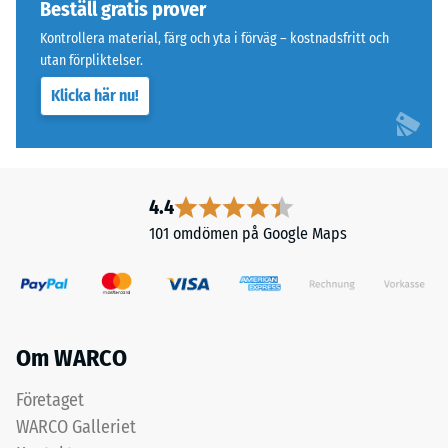
Beställ gratis prover
Struktur
mellan
på
Kontrollera material, färg och yta i förväg – kostnadsfritt och
780
utan förpliktelser.
undersidan
och
840
Klicka här nu!
kg/m³.
Den
fysiska
densiteten,
Undersidan
4.4
även
är
101 omdömen på Google Maps
kallad
utformad
massdensitet,
med
anger
fyrkantiga
däremot
stödfötter
förhållandet
ordnade
Om WARCO
mellan
diagonalt.
ett
Mellan
Företaget
ämnes
stödföterna
WARCO Galleriet
massa
löper