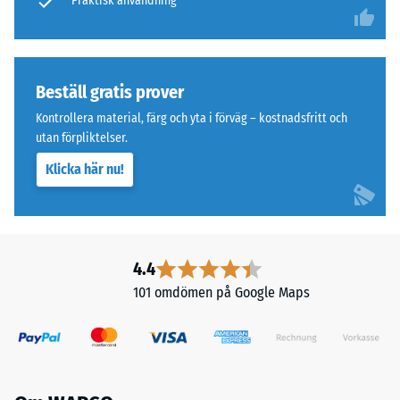
bundet
Praktisk användning
Tryckhållfasthet
med
polyuretan.
-
Det
Skalvärde
övre
Beställ gratis prover
2
slitlagret
Kontrollera material, färg och yta i förväg – kostnadsfritt och
av
=
utan förpliktelser.
fint
ca
Klicka här nu!
granulat
0,75
ger
en
mm
tätare
kvarvarande
och
4.4
inbuktning
halksäker
101 omdömen på Google Maps
yta.
efter
Det
24
undre
timmars
lagret
med
avlastning