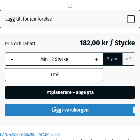
mm
Den valda måtten med
Lägg till för jämförelse
Skiffergrå
+ 5,00 kr
blå markering används
för behovsberäkningen
(om inte annat anges i
182,00 kr / Stycke
Pris och rabatt
Tegelröd
+ 5,00 kr
produktinformationen).
-
+
Stycke
m²
50
x
0
m²
50
x 4
cm
Ytplanerare – ange yta
|
0,25
Lägg i varukorgen
m²
EAN:
4251469366206
| Art.nr.:
6620
50