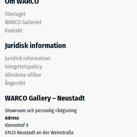
Om WARCO
grövre
(BS
granulat
Företaget
7188)
bidrar
WARCO Galleriet
till
Kontakt
elasticitet,
stötdämpning
Juridisk information
och
/ 5
god
Juridisk information
genomsläpplighet
Integritetspolicy
för
Allmänna villkor
vatten.
Tryckhållfastheten
Ångerrätt
För
hos
svarta
WARCO Gallery – Neustadt
ett
och
material
antracitfärgade
Showroom och personlig rådgivning
beskriver
produkter
Adress
dess
används
Klemmhof 9
motståndskraft
klart
67433 Neustadt an der Weinstraße
mot
bindemedel.