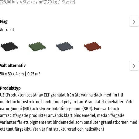
728,00 kr / 4 Stycke / m²
(
7,70
kg
/ Stycke)
Färg
Antracit
Antracit
Gräsgrön
Skiffergrå
Tegelröd
(active)
Mer
Valt alternativ
information
om
50 x 50 x 4 cm | 0,25 m²
färgerna?
Mått
Produkttyp
för
Visa
UZ (Produkten består av ELT-granulat från återvunna däck med fin till
frakt
färgpalett
medelfin kornstruktur, bundet med polyuretan. Granulatet innehåller både
540
naturgummi (NR) och styren-butadien-gummi (SBR). För svarta och
(active)
Antracit
x
antracitfärgade produkter används klart bindemedel, medan färgade
540
varianter får ett pigmenterat bindemedel som omsluter granulatkornen med
x
ett tunt färgskikt. Ytan är fint strukturerad och halksäker.)
40
Gräsgrön
+ 11,00 kr