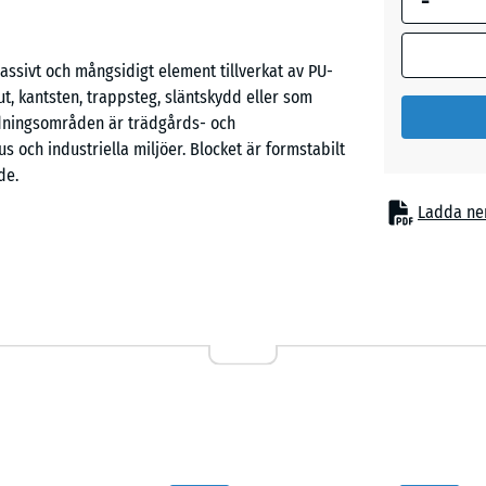
-
sivt och mångsidigt element tillverkat av PU-
, kantsten, trappsteg, släntskydd eller som
dningsområden är trädgårds- och
och industriella miljöer. Blocket är formstabilt
de.
Ladda ne
 PU-bundet ELT-gummigranulat. ELT står för ”End-of-
ttjänta däck. Den öppet porösa, halksäkra ytan är
sttåligt, spricker inte och ger effektiv stöt- och
get tydligt gångvägar, lekytor, rabatter, uppfarter
 radier skapas för att ge harmoniska linjer. Blocket