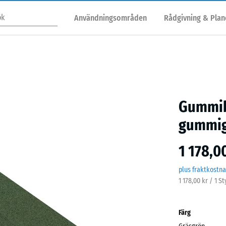
Användningsområden
Rådgivning & Plan
Gummib
gummig
1 178,0
plus fraktkostn
1 178,00 kr / 1 S
Färg