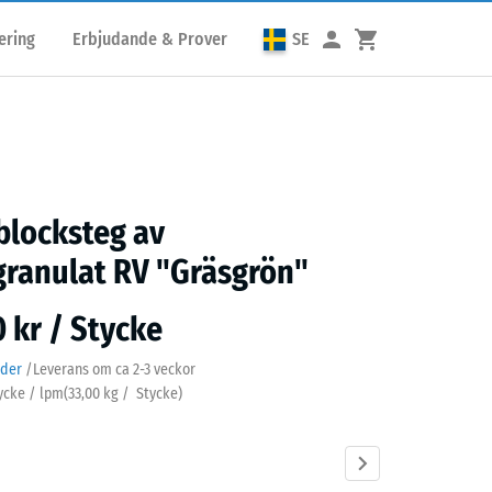
ering
Erbjudande & Prover
SE
locksteg av
ranulat RV "Gräsgrön"
0 kr / Stycke
ader
/
Leverans om ca
2-3 veckor
tycke / lpm
(
33,00
kg
/ Stycke)