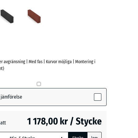
grön
Antracit
Tegelröd
ve)
er avgränsning | Med fas | Kurvor möjliga | Montering i
t)
(active)
n
r jämförelse
- 245,00 kr
1 178,00 kr / Stycke
att
d
- 200,00 kr