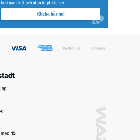
kostnadsfritt och utan förpliktelser.
Klicka här nu!
stadt
ing
ße
ch med
15