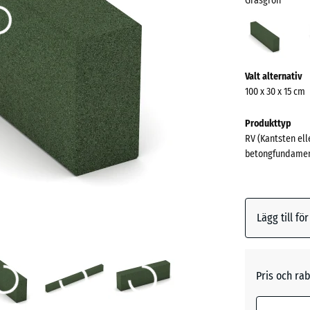
Gräsgrön
Gräs
(acti
Mer
Valt alternativ
information
100 x 30 x 15 cm
om
färgerna?
Produkttyp
RV (Kantsten ell
Visa
betongfundamen
färgpalett
Gräsgrö
Lägg till fö
Antracit
Pris och rab
Tegelrö