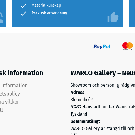
d eller grus eller gjutas fast i betong. Vid
för
Materialkunskap
nomsläpplighet (EN 12616) – Skala 2 = Infiltration upp till 10 mm/t (10 l/t/m²)
 permanent elastiskt lim eller med klämlister. Att
produktjämförelsen.
Praktisk användning
ekommenderat.
olering – Skalvärde 5 = Värmeledningsförmåga ca. 0,07 W/(m·K)
ständig
ållfasthet
läntstabilisering, väggskydd eller krockskydd
ärde
isk information
WARCO Gallery – Neu
k information
Showroom och personlig rådgivn
Adress
tetspolicy
Klemmhof 9
a villkor
67433 Neustadt an der Weinstra
applikationer
tt
arande
Tyskland
Sommarstängt
tning
WARCO Gallery är stängd till o