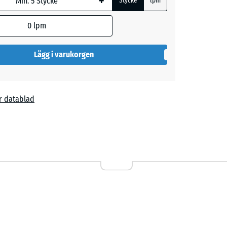
+
Stycke
lpm
0
lpm
Lägg i varukorgen
r datablad