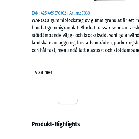
EAN:
4251469370302
| Art.nr.:
7030
WARCO:s gummiblocksteg av gummigranulat är ett mas
bundet gummigranulat. Blocket passar som kantavslut
stötdämpande vägg- och krockskydd. Vanliga använ
landskapsanläggning, bostadsområden, parkeringshus 
och hållfast, men ändå lätt elastiskt och stötdämpan
Mått och konstruktion
visa mer
Varje block mäter 100 × 30 × 15 cm och tillverkas av
Life Tyres” och syftar på gummi som återvinns från u
slitstark och väderbeständig. Gummiblocksteget är fro
slagdämpning.
Kantsten, avgränsning eller trappsteg
Produkt-Highlights
Som kantsten eller avgränsning skiljer gummiblockste
eller gräsytor. Med hjälp av en stabil form kan mjuka