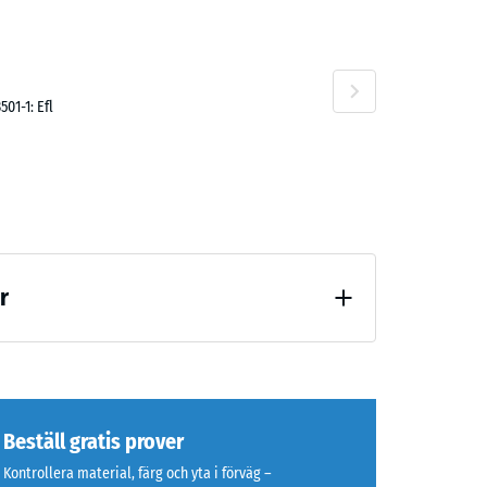
01-1: Efl
r
lastning (BS 7188)
Beställ gratis prover
Kontrollera material, färg och yta i förväg –
(BS 7188)