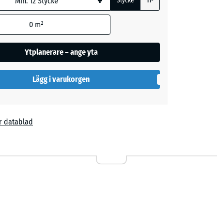
+
Stycke
m²
nat anges i
ormationen).
0
m²
Ytplanerare – ange yta
Lägg i varukorgen
r datablad
7,00 kr