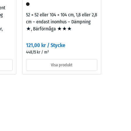
ent
ög
52 × 52 eller 104 × 104 cm, 1,8 eller 2,8
cm – endast inomhus – Dämpning
r,
★, Bärförmåga ★★★
121,00 kr / Stycke
448,15 kr / m²
Visa produkt