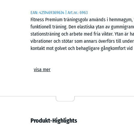
EAN:
4251469369634
| Art.nr.:
6963
Fitness Premium träningsgolv används i hemmagym, t
funktionell träning. Den elastiska ytan av gummigranul
stationsträning och arbete med fria vikter. Ytan är 
vibrationer och stötar som annars överförs till under
kontakt mot golvet och behagligare gångkomfort vid 
Tillverkning och måttolerans
visa mer
Plattorna tillverkas av ELT-gummigranulat som bind
till kalibrerade format. Den täta materialstrukturen
att fogarna blir mycket smala efter läggning. Ytan h
fungerar för både skor, träningsutrustning och dire
träning. Antracitfärgade ytor kan med tiden ljusna n
Yta och stötdämpning
Produkt-Highlights
Den strukturerade ovansidan ger säkert grepp vid ri