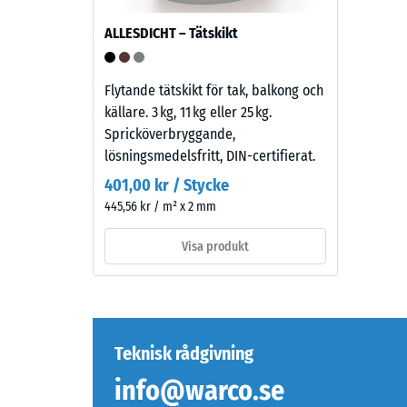
kornstruktur,
hos
bundet
ALLESDICHT – Tätskikt
ett
med
material
polyuretan.
beskrive
ELT
Flytande tätskikt för tak, balkong och
dess
står
källare. 3 kg, 11 kg eller 25 kg.
motstån
för
Spricköverbryggande,
mot
"End
lösningsmedelsfritt, DIN-certifierat.
lokal
of
401,00 kr / Stycke
belastni
Life
445,56 kr / m² x 2 mm
Den
Tyres"
anger
och
Visa produkt
i
betecknar
vilken
granulat
utsträck
som
material
framställs
deforme
genom
Teknisk rådgivning
när
återvinning
info@warco.se
en
av