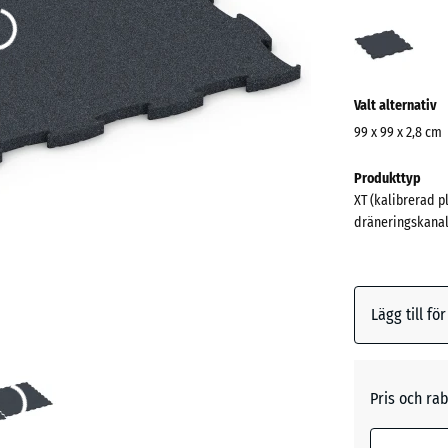
Antra
(acti
Valt alternativ
99 x 99 x 2,8 cm
Mått
Produkttyp
för
XT (kalibrerad p
frakt
dräneringskanal
1030
x
1030
x
Lägg till fö
28
mm
Den valda 
Pris och rab
blå marker
för behovs