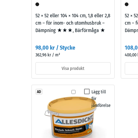
kvarv
–
Beståndsdelar
inbuk
52 × 52 eller 104 × 104 cm, 1,8 eller 2,8
52 × 52
och
efter
cm – för inom- och utomhusbruk –
cm – f
struktur
Dämpning ★★★, Bärförmåga ★
Dämp
24
timma
98,00 kr / Stycke
108,0
Produkten
avlas
362,96 kr / m²
400,00 
består
(BS
av
Visa produkt
7188)
renat
svart
gummigranulat
Lägg till
AD
från
för
återvunna
2 / 5
jämförelse
däck
(ELT)
med
medelfin
Tryckhål