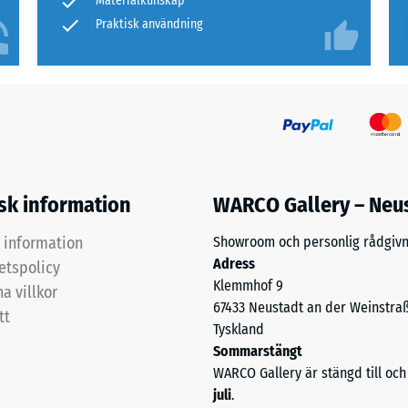
Materialkunskap
Praktisk användning
as.
djup
r
fasthet,
isk information
WARCO Gallery – Neu
k information
Showroom och personlig rådgivn
Adress
djup
tetspolicy
Klemmhof 9
a villkor
67433 Neustadt an der Weinstra
tt
Tyskland
Sommarstängt
WARCO Gallery är stängd till o
dskraft
juli
.