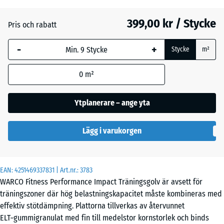
20
mm
399,00 kr / Stycke
Pris och rabatt
Den valda måtten med
-
+
blå markering används
Stycke
m²
för behovsberäkningen
(om inte annat anges i
0
m²
produktinformationen).
Ytplanerare – ange yta
100
×
100
Lägg i varukorgen
× 2
cm
EAN:
4251469337831
| Art.nr.:
3783
WARCO Fitness Performance Impact Träningsgolv är avsett för
100
träningszoner där hög belastningskapacitet måste kombineras med
×
effektiv stötdämpning. Plattorna tillverkas av återvunnet
100
+ 107,00 kr
ELT‑gummigranulat med fin till medelstor kornstorlek och binds