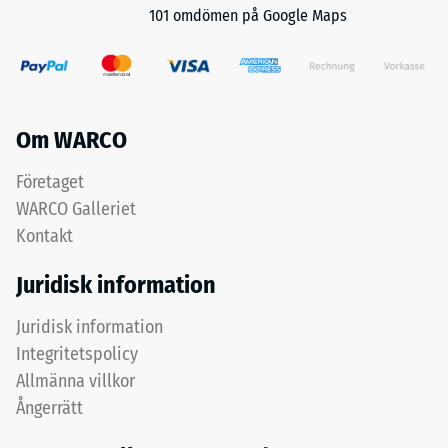
Vid
visar
101 omdömen på Google Maps
hörnén
på
förbinder
en
klammarna
lägre
upp
motståndskraft
till
mot
Om WARCO
fyra
punktbelastningar.
plattor,
Företaget
Sådana
vid
belastningar
WARCO Galleriet
kantkanter
kan
Kontakt
två
uppstå
stycken.
från
Juridisk information
Klammarna
exempelvis
ligger
Juridisk information
högklackade
helt
skor,
Integritetspolicy
under
möbelben,
Allmänna villkor
plattorna
planteringskärl
Ångerrätt
och
på
är
hjul