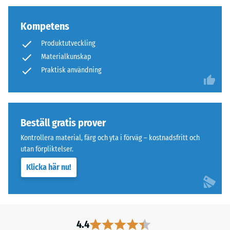
bindemedel.
vilken
utsträckning
Kompetens
materialet
Installation
deformeras
–
Produktutveckling
när
Bearbetning
Materialkunskap
en
–
Praktisk användning
viss
Montering
kraft
appliceras.
Platta,
Ett
Beställ gratis prover
korsformade
litet
plastiklamrar
Kontrollera material, färg och yta i förväg – kostnadsfritt och
intrycksdjup
klickas
utan förpliktelser.
indikerar
in
hög
Klicka här nu!
från
tryckhållfasthet,
undersidan
medan
i
ett
plattornas
större
borrhål.
4.4
intrycksdjup