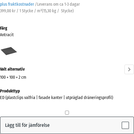
plus fraktkostnader
/
Leverans om ca
1-3 dagar
399,00 kr / 1 Stycke / m²
(
15,30
kg
/ Stycke)
Färg
Antracit
Antracit
(active)
Valt alternativ
100 × 100 × 2 cm
Mått
Produkttyp
för
ED (plastclips valfria | fasade kanter | utpräglad dräneringsprofil)
frakt
1000
x
1000
Lägg till för jämförelse
x