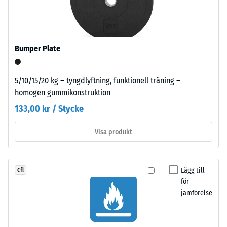
of
=
Life
ca
Tyres”
och
0
Bumper Plate
syftar
mm
på
kvarvarande
återvunnet
5/10/15/20 kg – tyngdlyftning, funktionell träning –
granulat
homogen gummikonstruktion
inbuktning
från
133,00 kr / Stycke
efter
uttjänta
24
bildäck.
Visa produkt
Den
timmars
fina
avlastning
kornstrukturen
Lägg till
Cfl
(BS
ger
för
en
7188)
jämförelse
jämn
och
kompakt