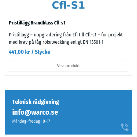
yta
/ 5
med
diskret
Pristillägg Brandklass Cfl-s1
struktur.
För
Pristillägg – uppgradering från Efl till Cfl-s1 – för projekt
svarta
med krav på låg rökutveckling enligt EN 13501-1
Tryckhållfastheten
och
hos
441,00 kr / Stycke
antracitfärgade
ett
produkter
material
Visa produkt
används
beskriver
klart
dess
bindemedel,
motståndskraft
medan
mot
färgade
Teknisk rådgivning
lokal
varianter
belastning.
info@warco.se
tillverkas
Den
Måndag–fredag · 8–17
med
anger
pigmenterat
i